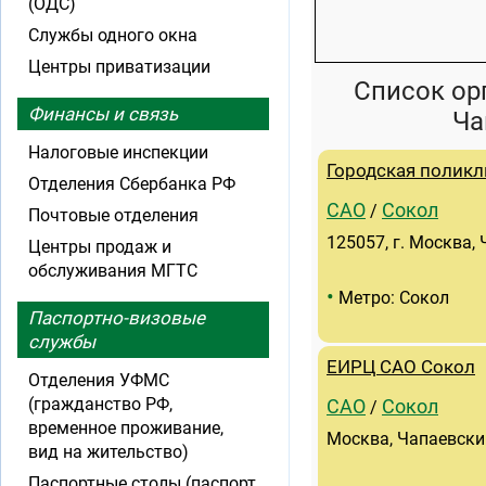
(ОДС)
Службы одного окна
Центры приватизации
Список ор
Финансы и связь
Ча
Налоговые инспекции
Городская поликл
Отделения Сбербанка РФ
САО
Сокол
/
Почтовые отделения
125057, г. Москва, 
Центры продаж и
обслуживания МГТС
•
Метро: Сокол
Паспортно-визовые
службы
ЕИРЦ САО Сокол
Отделения УФМС
(гражданство РФ,
САО
Сокол
/
временное проживание,
Москва, Чапаевский
вид на жительство)
Паспортные столы (паспорт