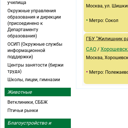
училища
Москва, ул. Шишкин
Окружные управления
образования и дирекции
•
Метро: Сокол
(присоединено к
Департаменту
образования)
ГБУ "Жилищник р
ОСИП (Окружные службы
САО
Хорошевск
/
информационной
поддержки)
Москва, Хорошевско
Центры занятости (биржи
•
труда)
Метро: Полежаев
Школы, лицеи, гимназии
Животные
Ветклиники, СББЖ
Птичьи рынки
Благоустройство и