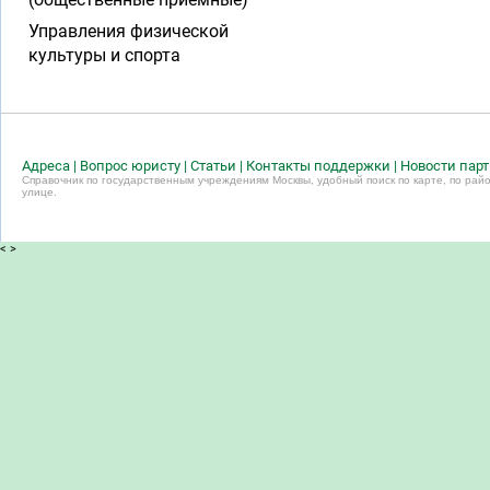
Управления физической
культуры и спорта
Адреса
|
Вопрос юристу
|
Статьи
|
Контакты поддержки
|
Новости пар
Справочник по государственным учреждениям Москвы, удобный поиск по карте, по райо
улице.
<
>