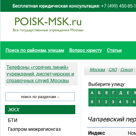
Бесплатная юридическая консультация:
+7 (499) 450-85-
Поиск по районам, улицам
Вопрос юристу
Статьи
Телефоны «горячих линий»
Москва
:
САО
:
Сокол
:
учреждений, диспетчерских и
справочных служб Москвы
Выберите улицу:
А
Б
В
Г
Д
Е
Я
1
2
3
4
5
6
ЖКХ
Чапаевский пер
БТИ
Газпром межрегионгаз
Индекс
Но