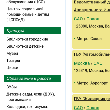
обслуживания (ЦСО)
Ведомственный д
Центры социальной
Авиационного Инс
помощи семье и детям
САО
Сокол
/
(ЦСПСиД)
125080, Москва, Во
Культура
•
Метро: Сокол
Библиотеки городские
Библиотеки детские
Музеи
ГБУ "Автомобильн
Театры
Москва
САО
/
Цирки
125319, Москва, Бо
Образование и работа
•
Метро: Аэропорт
ВУЗы
Детские сады, ясли (ДОУ),
ГБУ "Жилищник ра
прогимназии
Колледжи, техникумы,
САО
Сокол
/