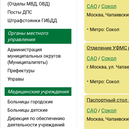
(Отделы МВД, ОВД)
САО
Сокол
/
Посты ДПС
Москва, Чапаевский
Штрафстоянки ГИБДД
•
Метро: Сокол
Органы местного
управления
Отделение УФМС 
Администрация
муниципальных округов
САО
Сокол
/
(Муниципалитеты)
г.Москва, ул. Чапае
Префектуры
Управы
•
Метро: Сокол
Медицинские учреждения
Паспортный стол 
Больницы городские
Больницы детские
САО
Сокол
/
Дирекция по обеспечению
Москва, Чапаевский
деятельности учреждений