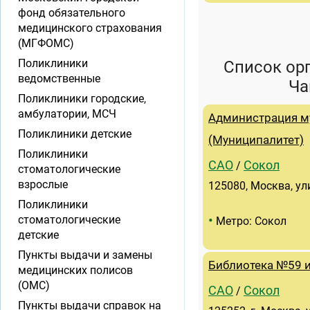
фонд обязательного
медицинского страхования
(МГФОМС)
Поликлиники
Список ор
ведомственные
Ча
Поликлиники городские,
амбулатории, МСЧ
Администрация м
Поликлиники детские
(Муниципалитет)
Поликлиники
САО
Сокол
/
стоматологические
взрослые
125080, Москва, у
Поликлиники
•
стоматологические
Метро: Сокол
детские
Пункты выдачи и замены
Библиотека №59 
медицинских полисов
(ОМС)
САО
Сокол
/
Пункты выдачи справок на