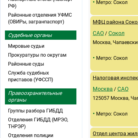
•
Метро: Сокол
РФ)
Районные отделения УФМС
(ОВИРы, загранпаспорт)
МФЦ района Соко
САО
Сокол
/
Судебные органы
Москва, Чапаевский
Мировые судьи
Прокуратуры по округам
•
Метро: Сокол
Районные суды
Служба судебных
Налоговая инспе
приставов (УФССП)
Москва
САО
/
Правоохранительные
125057 Москва, Чап
органы
Группы разбора ГИБДД
•
Метро: Сокол
Отделения ГИБДД (МРЭО,
ТНРЭР)
Отдел центра жи
Отделения полиции