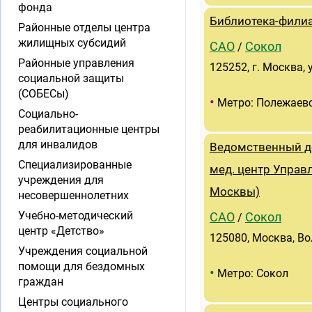
фонда
Библиотека-филиа
Районные отделы центра
жилищных субсидий
САО
Сокол
/
Районные управления
125252, г. Москва, у
социальной защиты
(СОБЕСы)
•
Метро: Полежаев
Социально-
реабилитационные центры
для инвалидов
Ведомственный де
Специализированные
мед. центр Управ
учреждения для
Москвы)
несовершеннолетних
Учебно-методический
САО
Сокол
/
центр «Детство»
125080, Москва, Во
Учреждения социальной
помощи для бездомных
•
Метро: Сокол
граждан
Центры социального