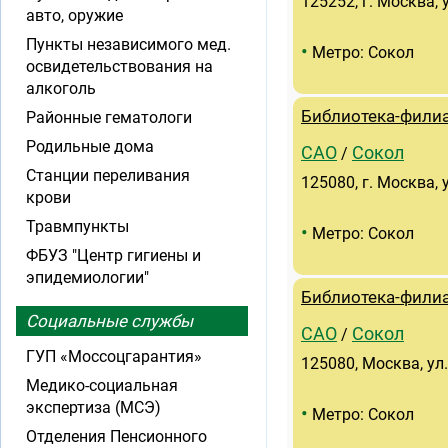
125252, г. Москва, 
авто, оружие
Пункты независимого мед.
•
Метро: Сокол
освидетельствования на
алкоголь
Библиотека-фили
Районные гематологи
Родильные дома
САО
Сокол
/
Станции переливания
125080, г. Москва, 
крови
Травмпункты
•
Метро: Сокол
ФБУЗ "Центр гигиены и
эпидемиологии"
Библиотека-фили
Социальные службы
САО
Сокол
/
ГУП «Моссоцгарантия»
125080, Москва, ул.
Медико-социальная
экспертиза (МСЭ)
•
Метро: Сокол
Отделения Пенсионного