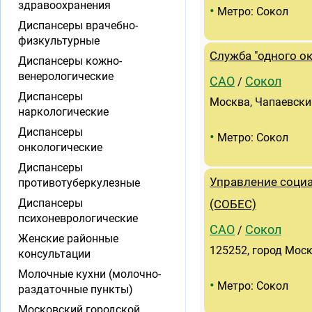
здравоохранения
•
Метро: Сокол
Диспансеры врачебно-
физкультурные
Служба "одного ок
Диспансеры кожно-
венерологические
САО
Сокол
/
Диспансеры
Москва, Чапаевский
наркологические
Диспансеры
•
Метро: Сокол
онкологические
Диспансеры
Управление соци
противотуберкулезные
Диспансеры
(СОБЕС)
психоневрологические
САО
Сокол
/
Женские районные
125252, город Моск
консультации
Молочные кухни (молочно-
•
Метро: Сокол
раздаточные пункты)
Московский городской