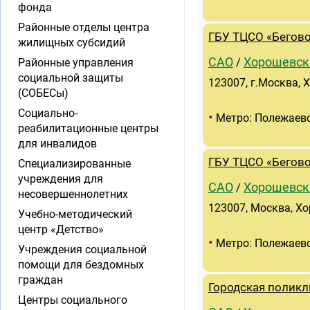
фонда
Районные отделы центра
ГБУ ТЦСО «Бегов
жилищных субсидий
САО
Хорошевск
Районные управления
/
социальной защиты
123007, г.Москва, 
(СОБЕСы)
Социально-
•
Метро: Полежаев
реабилитационные центры
для инвалидов
ГБУ ТЦСО «Бегов
Специализированные
учреждения для
САО
Хорошевск
/
несовершеннолетних
123007, Москва, Хо
Учебно-методический
центр «Детство»
•
Метро: Полежаев
Учреждения социальной
помощи для бездомных
граждан
Городская полик
Центры социального