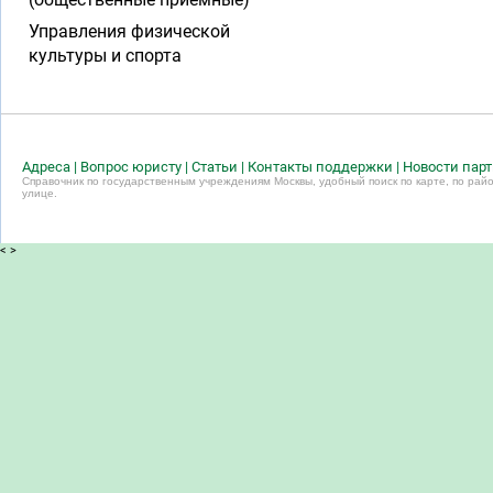
Управления физической
культуры и спорта
Адреса
|
Вопрос юристу
|
Статьи
|
Контакты поддержки
|
Новости пар
Справочник по государственным учреждениям Москвы, удобный поиск по карте, по райо
улице.
<
>