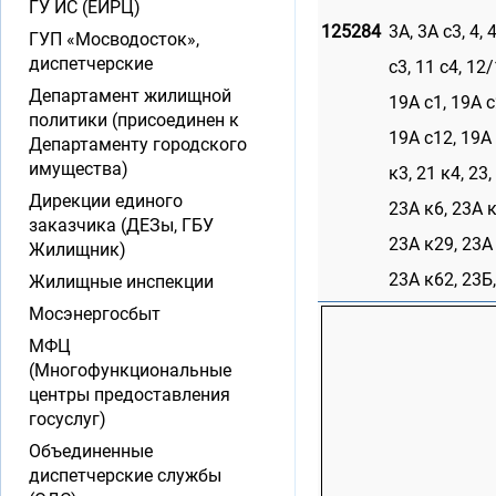
ГУ ИС (ЕИРЦ)
125284
3А, 3А с3, 4, 4
ГУП «Мосводосток»,
диспетчерские
с3, 11 с4, 12/
Департамент жилищной
19А с1, 19А с
политики (присоединен к
19А с12, 19А 
Департаменту городского
имущества)
к3, 21 к4, 23
Дирекции единого
23А к6, 23А к
заказчика (ДЕЗы, ГБУ
23А к29, 23А 
Жилищник)
23А к62, 23Б, 
Жилищные инспекции
Мосэнергосбыт
МФЦ
(Многофункциональные
центры предоставления
госуслуг)
Объединенные
диспетчерские службы