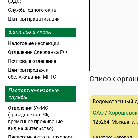
(ОДС)
Службы одного окна
Центры приватизации
Финансы и связь
Налоговые инспекции
Отделения Сбербанка РФ
Почтовые отделения
Центры продаж и
обслуживания МГТС
Список орган
Паспортно-визовые
службы
Ведомственный де
Отделения УФМС
САО
Хорошевск
/
(гражданство РФ,
временное проживание,
125284, Москва, ул
вид на жительство)
•
Паспортные столы (паспорт
Метро: Беговая