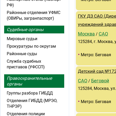
РФ)
Районные отделения УФМС
ГКУ ДЗ САО (Дире
(ОВИРы, загранпаспорт)
учреждений здра
Судебные органы
Москва
САО
/
Мировые судьи
125284, г. Москва, 
Прокуратуры по округам
Районные суды
•
Метро: Беговая
Служба судебных
приставов (УФССП)
Детский сад №172
Правоохранительные
САО
Беговой
/
органы
125284, Москва, ул.
Группы разбора ГИБДД
Отделения ГИБДД (МРЭО,
•
Метро: Беговая
ТНРЭР)
Отделения полиции