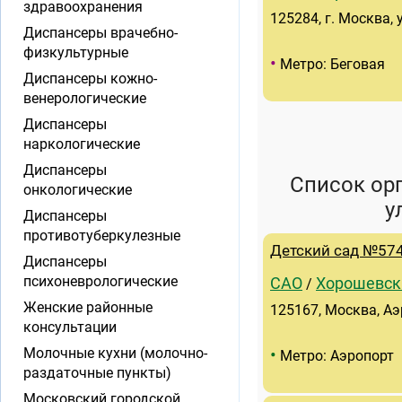
здравоохранения
125284, г. Москва, 
Диспансеры врачебно-
физкультурные
•
Метро: Беговая
Диспансеры кожно-
венерологические
Диспансеры
наркологические
Диспансеры
Список ор
онкологические
у
Диспансеры
противотуберкулезные
Детский сад №57
Диспансеры
психоневрологические
САО
Хорошевск
/
Женские районные
125167, Москва, Аэ
консультации
•
Молочные кухни (молочно-
Метро: Аэропорт
раздаточные пункты)
Московский городской