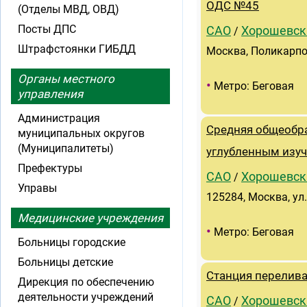
ОДС №45
(Отделы МВД, ОВД)
Посты ДПС
САО
Хорошевск
/
Штрафстоянки ГИБДД
Москва, Поликарпов
Органы местного
•
Метро: Беговая
управления
Администрация
Средняя общеобр
муниципальных округов
(Муниципалитеты)
углубленным изуч
Префектуры
САО
Хорошевск
/
Управы
125284, Москва, ул
Медицинские учреждения
•
Метро: Беговая
Больницы городские
Больницы детские
Станция перелив
Дирекция по обеспечению
деятельности учреждений
САО
Хорошевск
/