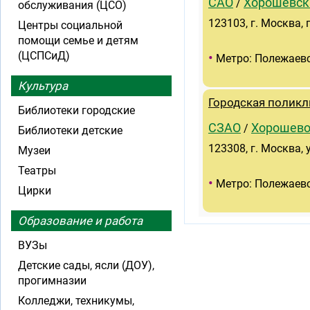
САО
Хорошевск
/
обслуживания (ЦСО)
123103, г. Москва,
Центры социальной
помощи семье и детям
(ЦСПСиД)
•
Метро: Полежаев
Культура
Городская поликл
Библиотеки городские
СЗАО
Хорошево
/
Библиотеки детские
123308, г. Москва, у
Музеи
Театры
•
Метро: Полежаев
Цирки
Образование и работа
ВУЗы
Детские сады, ясли (ДОУ),
прогимназии
Колледжи, техникумы,