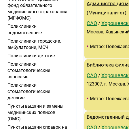
Администрация м
фонд обязательного
медицинского страхования
(Муниципалитет)
(МГФОМС)
САО
Хорошевск
/
Поликлиники
Москва, Ходынский
ведомственные
Поликлиники городские,
•
Метро: Полежаев
амбулатории, МСЧ
Поликлиники детские
Поликлиники
Библиотека-фили
стоматологические
САО
Хорошевск
/
взрослые
123007, г. Москва,
Поликлиники
стоматологические
•
детские
Метро: Полежаев
Пункты выдачи и замены
медицинских полисов
Ведомственный де
(ОМС)
Пункты выдачи справок на
САО
Хорошевск
/