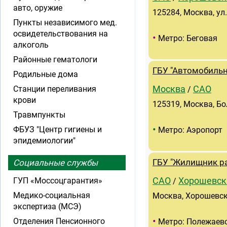
авто, оружие
125284, Москва, ул
Пункты независимого мед.
освидетельствования на
•
Метро: Беговая
алкоголь
Районные гематологи
ГБУ "Автомобильн
Родильные дома
Станции переливания
Москва
САО
/
крови
125319, Москва, Бо
Травмпункты
•
ФБУЗ "Центр гигиены и
Метро: Аэропорт
эпидемиологии"
Социальные службы
ГБУ "Жилищник р
ГУП «Моссоцгарантия»
САО
Хорошевск
/
Медико-социальная
Москва, Хорошевско
экспертиза (МСЭ)
•
Отделения Пенсионного
Метро: Полежаев