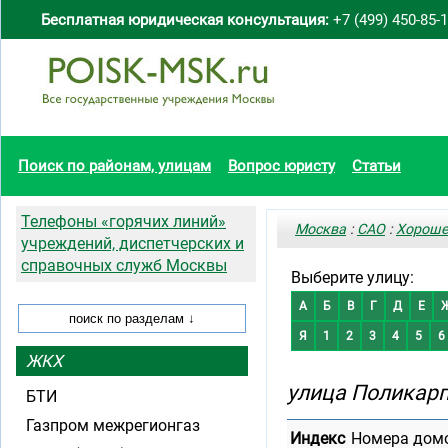
Бесплатная юридическая консультация:
+7 (499) 450-85-
Поиск по районам, улицам
Вопрос юристу
Статьи
Телефоны «горячих линий»
Москва
:
САО
:
Хороше
учреждений, диспетчерских и
справочных служб Москвы
Выберите улицу:
А
Б
В
Г
Д
Е
Я
1
2
3
4
5
6
ЖКХ
улица Поликар
БТИ
Газпром межрегионгаз
Индекс
Номера дом