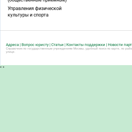
Управления физической
культуры и спорта
Адреса
|
Вопрос юристу
|
Статьи
|
Контакты поддержки
|
Новости пар
Справочник по государственным учреждениям Москвы, удобный поиск по карте, по райо
улице.
<
>