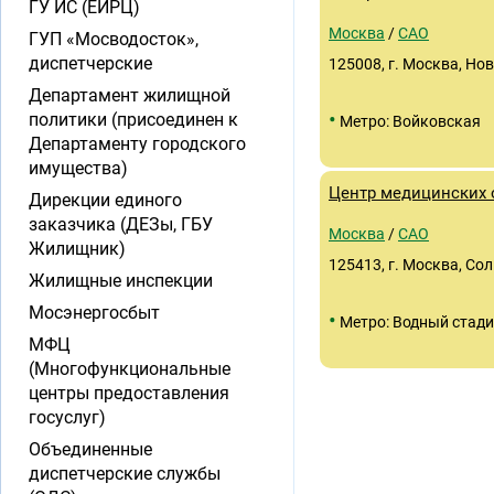
ГУ ИС (ЕИРЦ)
Москва
/
САО
ГУП «Мосводосток»,
диспетчерские
125008, г. Москва, Нов
Департамент жилищной
•
политики (присоединен к
Метро: Войковская
Департаменту городского
имущества)
Центр медицинских
Дирекции единого
заказчика (ДЕЗы, ГБУ
Москва
/
САО
Жилищник)
125413, г. Москва, Солн
Жилищные инспекции
Мосэнергосбыт
•
Метро: Водный стад
МФЦ
(Многофункциональные
центры предоставления
госуслуг)
Объединенные
диспетчерские службы