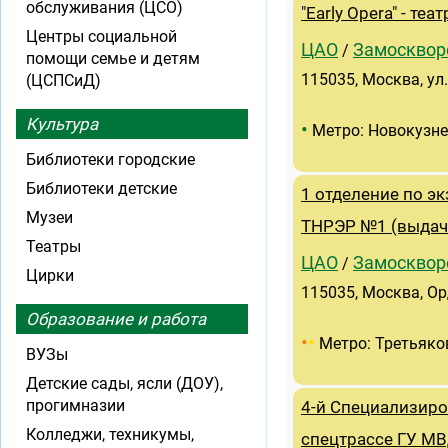
обслуживания (ЦСО)
"Early Opera" - те
Центры социальной
ЦАО
Замосквор
/
помощи семье и детям
115035, Москва, ул
(ЦСПСиД)
Культура
•
Метро: Новокузн
Библиотеки городские
Библиотеки детские
1 отделение по 
Музеи
ТНРЭР №1 (выдача
Театры
ЦАО
Замосквор
/
Цирки
115035, Москва, Орд
Образование и работа
•
•
Метро: Третьяко
ВУЗы
Детские сады, ясли (ДОУ),
прогимназии
4-й Специализир
Колледжи, техникумы,
спецтрассе ГУ МВ