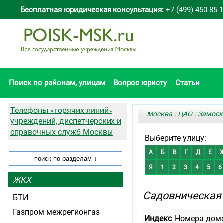
Бесплатная юридическая консультация:
+7 (499) 450-85-
Поиск по районам, улицам
Вопрос юристу
Статьи
Телефоны «горячих линий»
Москва
:
ЦАО
:
Замоск
учреждений, диспетчерских и
справочных служб Москвы
Выберите улицу:
А
Б
В
Г
Д
Е
Я
1
2
3
4
5
6
ЖКХ
Садовническая
БТИ
Газпром межрегионгаз
Индекс
Номера дом