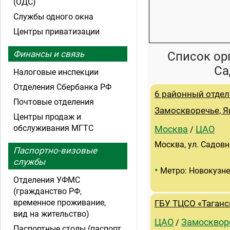
(ОДС)
Службы одного окна
Центры приватизации
Финансы и связь
Список ор
Са
Налоговые инспекции
Отделения Сбербанка РФ
6 районный отдел
Почтовые отделения
Замоскворечье, 
Центры продаж и
обслуживания МГТС
Москва
ЦАО
/
Москва, ул. Садовн
Паспортно-визовые
службы
•
Метро: Новокузн
Отделения УФМС
(гражданство РФ,
временное проживание,
ГБУ ТЦСО «Таганс
вид на жительство)
ЦАО
Замосквор
/
Паспортные столы (паспорт