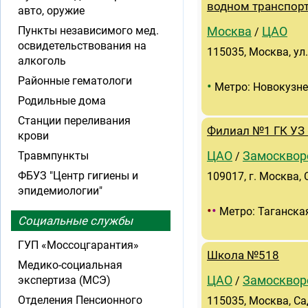
водном транспор
авто, оружие
Пункты независимого мед.
Москва
ЦАО
/
освидетельствования на
115035, Москва, ул.
алкоголь
Районные гематологи
•
Метро: Новокузн
Родильные дома
Станции переливания
Филиал №1 ГК УЗ
крови
Травмпункты
ЦАО
Замосквор
/
ФБУЗ "Центр гигиены и
109017, г. Москва, 
эпидемиологии"
•
•
Метро: Таганска
Социальные службы
ГУП «Моссоцгарантия»
Школа №518
Медико-социальная
экспертиза (МСЭ)
ЦАО
Замосквор
/
Отделения Пенсионного
115035, Москва, Са