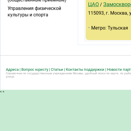
ЦАО
Замосквор
/
Управления физической
115093, г. Москва, 
культуры и спорта
•
Метро: Тульская
Адреса
|
Вопрос юристу
|
Статьи
|
Контакты поддержки
|
Новости пар
Справочник по государственным учреждениям Москвы, удобный поиск по карте, по райо
улице.
<
>