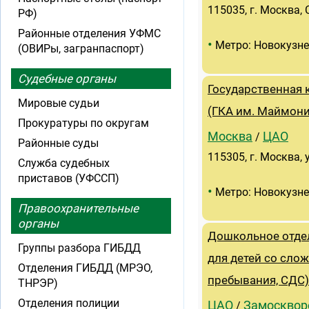
115035, г. Москва, 
РФ)
Районные отделения УФМС
•
Метро: Новокузн
(ОВИРы, загранпаспорт)
Судебные органы
Государственная 
Мировые судьи
(ГКА им. Маймони
Прокуратуры по округам
Москва
ЦАО
/
Районные суды
115305, г. Москва, 
Служба судебных
приставов (УФССП)
•
Метро: Новокузн
Правоохранительные
органы
Дошкольное отде
Группы разбора ГИБДД
для детей со сло
Отделения ГИБДД (МРЭО,
пребывания, СДС)
ТНРЭР)
Отделения полиции
ЦАО
Замосквор
/