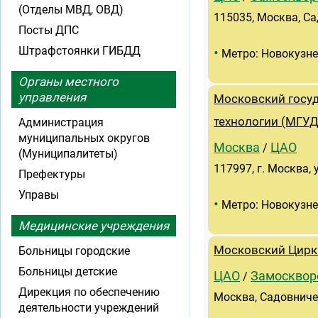
(Отделы МВД, ОВД)
115035, Москва, Са
Посты ДПС
Штрафстоянки ГИБДД
•
Метро: Новокузн
Органы местного
управления
Московский госуд
технологии (МГУД
Администрация
муниципальных округов
Москва
ЦАО
/
(Муниципалитеты)
117997, г. Москва, 
Префектуры
Управы
•
Метро: Новокузн
Медицинские учреждения
Московский Цирк
Больницы городские
Больницы детские
ЦАО
Замосквор
/
Дирекция по обеспечению
Москва, Садовничес
деятельности учреждений