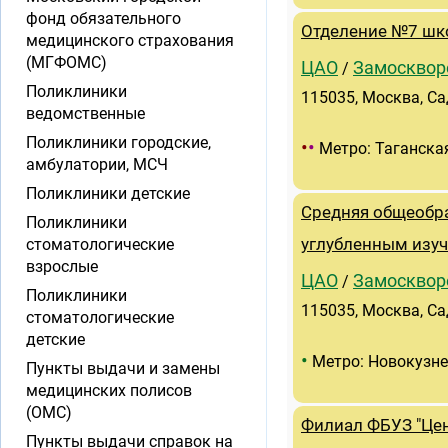
фонд обязательного
Отделение №7 шк
медицинского страхования
(МГФОМС)
ЦАО
Замосквор
/
Поликлиники
115035, Москва, Сад
ведомственные
Поликлиники городские,
•
•
Метро: Таганска
амбулатории, МСЧ
Поликлиники детские
Средняя общеобр
Поликлиники
стоматологические
углубленным изу
взрослые
ЦАО
Замосквор
/
Поликлиники
115035, Москва, Са
стоматологические
детские
•
Метро: Новокузн
Пункты выдачи и замены
медицинских полисов
(ОМС)
Филиал ФБУЗ "Цен
Пункты выдачи справок на