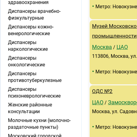
здравоохранения
•
Метро: Новокузн
Диспансеры врачебно-
физкультурные
Музей Московской
Диспансеры кожно-
венерологические
промышленности
Диспансеры
Москва
ЦАО
/
наркологические
113806, Москва, ул
Диспансеры
онкологические
•
Метро: Новокузн
Диспансеры
противотуберкулезные
Диспансеры
ОДС №2
психоневрологические
ЦАО
Замосквор
/
Женские районные
консультации
Москва, ул. Садовн
Молочные кухни (молочно-
•
раздаточные пункты)
Метро: Новокузн
Московский городской