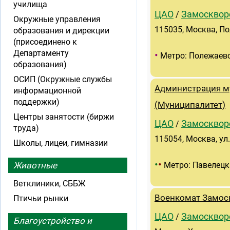
училища
ЦАО
Замосквор
/
Окружные управления
115035, Москва, По
образования и дирекции
(присоединено к
Департаменту
•
Метро: Полежаев
образования)
ОСИП (Окружные службы
Администрация м
информационной
поддержки)
(Муниципалитет)
Центры занятости (биржи
ЦАО
Замосквор
/
труда)
115054, Москва, ул.
Школы, лицеи, гимназии
•
•
Животные
Метро: Павелецк
Ветклиники, СББЖ
Военкомат Замос
Птичьи рынки
ЦАО
Замосквор
/
Благоустройство и