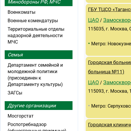
Минобороны РФ, МЧС
ГБУ ТЦСО «Таганс
Военкоматы
ЦАО
Замосквор
/
Военные комендатуры
115035, г. Москва, 
Территориальные отделы
надзорной деятельности
МЧС
•
Метро: Новокузн
Семья
Городская больни
Департамент семейной и
молодежной политики
больница №11)
(присоединен к
ЦАО
Замосквор
/
Департаменту культуры)
115093, г. Москва, 
ЗАГСы
•
Другие организации
Метро: Серпуховс
Мосгорстат
Роспотребнадзор
Городская клинич
(общественные приемные)