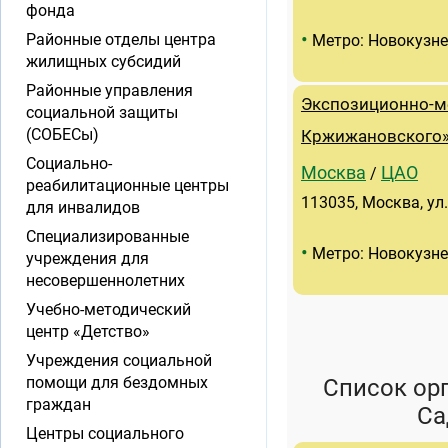
фонда
•
Районные отделы центра
Метро: Новокузн
жилищных субсидий
Районные управления
Экспозиционно-ме
социальной защиты
(СОБЕСы)
Кржижановского
Социально-
Москва
ЦАО
/
реабилитационные центры
113035, Москва, ул.
для инвалидов
Специализированные
•
Метро: Новокузн
учреждения для
несовершеннолетних
Учебно-методический
центр «Детство»
Учреждения социальной
помощи для бездомных
Список ор
граждан
Са
Центры социального