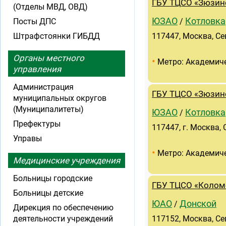
ГБУ ТЦСО «Зюзин
(Отделы МВД, ОВД)
ЮЗАО
Котловка
Посты ДПС
/
Штрафстоянки ГИБДД
117447, Москва, Се
Органы местного
•
Метро: Академич
управления
Администрация
ГБУ ТЦСО «Зюзин
муниципальных округов
(Муниципалитеты)
ЮЗАО
Котловка
/
Префектуры
117447, г. Москва,
Управы
•
Метро: Академич
Медицинские учреждения
Больницы городские
ГБУ ТЦСО «Колом
Больницы детские
ЮАО
Донской
/
Дирекция по обеспечению
деятельности учреждений
117152, Москва, Се