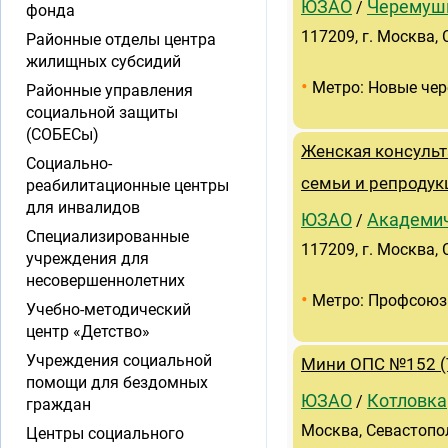
ЮЗАО
Черемуш
/
фонда
117209, г. Москва, 
Районные отделы центра
жилищных субсидий
•
Метро: Новые че
Районные управления
социальной защиты
(СОБЕСы)
Женская консуль
Социально-
семьи и репродук
реабилитационные центры
для инвалидов
ЮЗАО
Академи
/
Специализированные
117209, г. Москва,
учреждения для
несовершеннолетних
•
Метро: Профсоюз
Учебно-методический
центр «Детство»
Учреждения социальной
Мини ОПС №152 (Т
помощи для бездомных
ЮЗАО
Котловка
/
граждан
Москва, Севастополь
Центры социального