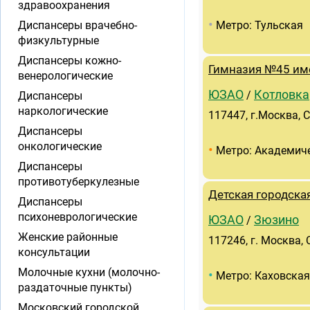
здравоохранения
•
Диспансеры врачебно-
Метро: Тульская
физкультурные
Диспансеры кожно-
Гимназия №45 им
венерологические
ЮЗАО
Котловка
/
Диспансеры
наркологические
117447, г.Москва, 
Диспансеры
онкологические
•
Метро: Академич
Диспансеры
противотуберкулезные
Детская городска
Диспансеры
психоневрологические
ЮЗАО
Зюзино
/
Женские районные
117246, г. Москва, 
консультации
Молочные кухни (молочно-
•
Метро: Каховская
раздаточные пункты)
Московский городской