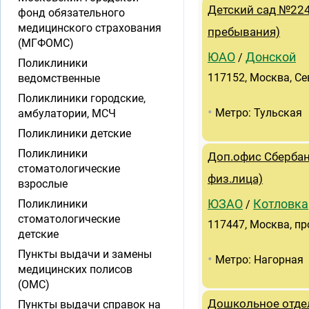
Детский сад №224
фонд обязательного
медицинского страхования
пребывания)
(МГФОМС)
ЮАО
Донской
/
Поликлиники
117152, Москва, Се
ведомственные
Поликлиники городские,
•
Метро: Тульская
амбулатории, МСЧ
Поликлиники детские
Поликлиники
Доп.офис Сбербан
стоматологические
физ.лица)
взрослые
Поликлиники
ЮЗАО
Котловка
/
стоматологические
117447, Москва, пр
детские
Пункты выдачи и замены
•
Метро: Нагорная
медицинских полисов
(ОМС)
Дошкольное отдел
Пункты выдачи справок на