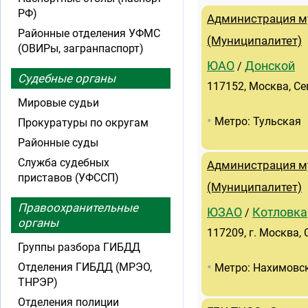
РФ)
Администрация м
Районные отделения УФМС
(Муниципалитет)
(ОВИРы, загранпаспорт)
ЮАО
Донской
/
Судебные органы
117152, Москва, Се
Мировые судьи
•
Метро: Тульская
Прокуратуры по округам
Районные суды
Служба судебных
Администрация м
приставов (УФССП)
(Муниципалитет)
Правоохранительные
ЮЗАО
Котловка
/
органы
117209, г. Москва, 
Группы разбора ГИБДД
•
Отделения ГИБДД (МРЭО,
Метро: Нахимовск
ТНРЭР)
Отделения полиции