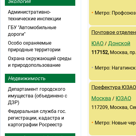
экология
•
Административно-
Метро: Профсоюз
технические инспекции
ГБУ "Автомобильные
Почтовое отделен
дороги"
Особо охраняемые
ЮАО
Донской
/
природные территории
117152
,
Москва, пр.
Охрана окружающей среды
и природопользование
•
Метро: Нагатинск
Недвижимость
Префектура ЮЗА
Департамент городского
имущества (объединено с
Москва
ЮЗАО
/
ДЗР)
117209, Москва, Сев
Федеральная служба гос.
регистрации, кадастра и
•
Метро: Новые че
картографии Росреестр