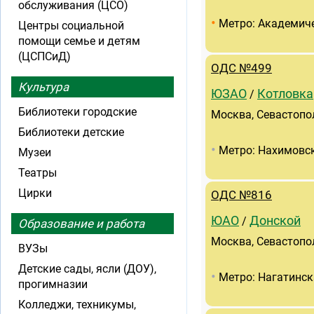
обслуживания (ЦСО)
•
Метро: Академич
Центры социальной
помощи семье и детям
(ЦСПСиД)
ОДС №499
Культура
ЮЗАО
Котловка
/
Библиотеки городские
Москва, Севастопол
Библиотеки детские
•
Метро: Нахимовск
Музеи
Театры
Цирки
ОДС №816
ЮАО
Донской
/
Образование и работа
Москва, Севастополь
ВУЗы
Детские сады, ясли (ДОУ),
•
Метро: Нагатинск
прогимназии
Колледжи, техникумы,