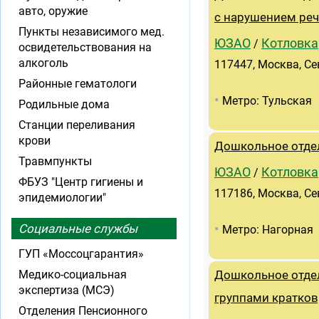
авто, оружие
с нарушением реч
Пункты независимого мед.
ЮЗАО
Котловка
/
освидетельствования на
алкоголь
117447, Москва, Се
Районные гематологи
•
Метро: Тульская
Родильные дома
Станции переливания
крови
Дошкольное отде
Травмпункты
ЮЗАО
Котловка
/
ФБУЗ "Центр гигиены и
117186, Москва, Се
эпидемиологии"
•
Социальные службы
Метро: Нагорная
ГУП «Моссоцгарантия»
Медико-социальная
Дошкольное отде
экспертиза (МСЭ)
группами кратков
Отделения Пенсионного