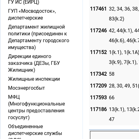
ГУ ИС (ЕИРЦ)
117461
32, 34, 36, 38,
ГУП «Мосводосток»,
диспетчерские
83(k.2)
Департамент жилищной
117246
42, 44(k.1), 44
политики (присоединен к
Департаменту городского
46(k.6), 46(k.7
имущества)
117152
1(k.1), 1(k.1А)
Дирекции единого
3(k.9), 7(k.1), 
заказчика (ДЕЗы, ГБУ
Жилищник)
117342
58
Жилищные инспекции
117209
28, 30, 49, 51(
Мосэнергосбыт
МФЦ
117593
66
(Многофункциональные
117186
13(k.1), 13(k.2
центры предоставления
госуслуг)
47
Объединенные
диспетчерские службы