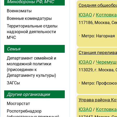
Минобороны РФ, МЧС
Средняя общеобра
Военкоматы
ЮЗАО
Котловка
/
Военные комендатуры
117186, Москва, Се
Территориальные отделы
надзорной деятельности
•
Метро: Нагорная
МЧС
Семья
Станция перелив
Департамент семейной и
ЮЗАО
Черемуш
/
молодежной политики
(присоединен к
113029, г. Москва,
Департаменту культуры)
•
ЗАГСы
Метро: Профсоюз
Другие организации
Управа района Ко
Мосгорстат
ЮЗАО
Котловка
/
Роспотребнадзор
(общественные приемные)