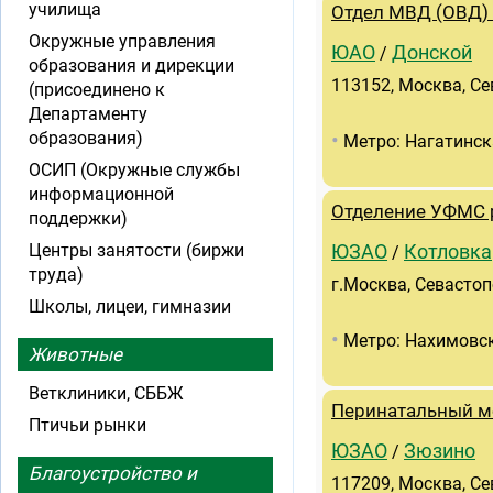
училища
Отдел МВД (ОВД)
Окружные управления
ЮАО
Донской
/
образования и дирекции
113152, Москва, Се
(присоединено к
Департаменту
•
образования)
Метро: Нагатинск
ОСИП (Окружные службы
информационной
Отделение УФМС р
поддержки)
Центры занятости (биржи
ЮЗАО
Котловка
/
труда)
г.Москва, Севастоп
Школы, лицеи, гимназии
•
Метро: Нахимовск
Животные
Ветклиники, СББЖ
Перинатальный м
Птичьи рынки
ЮЗАО
Зюзино
/
Благоустройство и
117209, Москва, Се