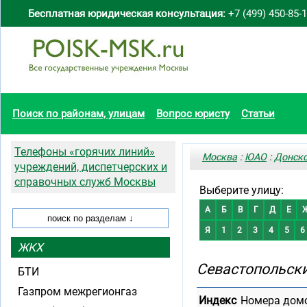
Бесплатная юридическая консультация:
+7 (499) 450-85-
Поиск по районам, улицам
Вопрос юристу
Статьи
Телефоны «горячих линий»
Москва
:
ЮАО
:
Донск
учреждений, диспетчерских и
справочных служб Москвы
Выберите улицу:
А
Б
В
Г
Д
Е
Я
1
2
3
4
5
6
ЖКХ
Севастопольски
БТИ
Газпром межрегионгаз
Индекс
Номера дом