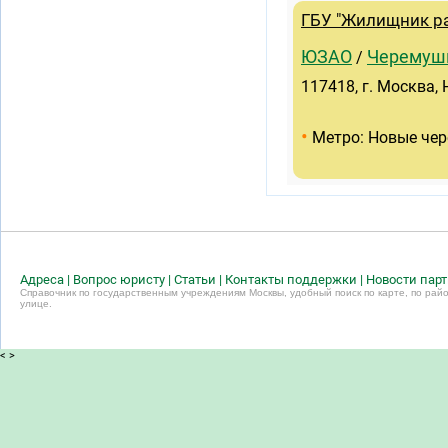
ГБУ "Жилищник р
ЮЗАО
Черемуш
/
117418, г. Москва,
•
Метро: Новые че
Адреса
|
Вопрос юристу
|
Статьи
|
Контакты поддержки
|
Новости пар
Справочник по государственным учреждениям Москвы, удобный поиск по карте, по райо
улице.
<
>