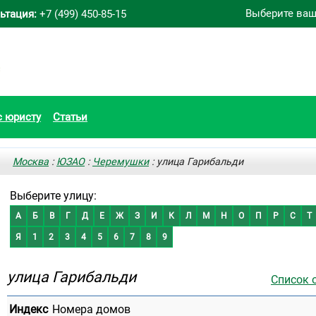
Выберите ваш
ьтация:
+7 (499) 450-85-15
с юристу
Статьи
Москва
:
ЮЗАО
:
Черемушки
: улица Гарибальди
Выберите улицу:
А
Б
В
Г
Д
Е
Ж
З
И
К
Л
М
Н
О
П
Р
С
Т
Я
1
2
3
4
5
6
7
8
9
улица Гарибальди
Список 
Индекс
Номера домов