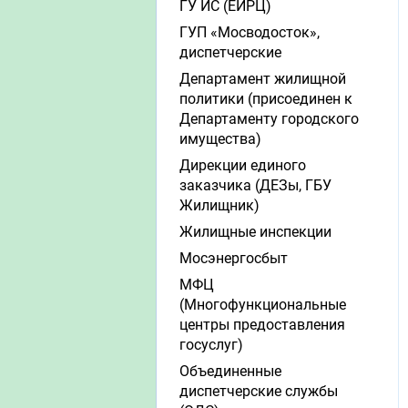
ГУ ИС (ЕИРЦ)
ГУП «Мосводосток»,
диспетчерские
Департамент жилищной
политики (присоединен к
Департаменту городского
имущества)
Дирекции единого
заказчика (ДЕЗы, ГБУ
Жилищник)
Жилищные инспекции
Мосэнергосбыт
МФЦ
(Многофункциональные
центры предоставления
госуслуг)
Объединенные
диспетчерские службы