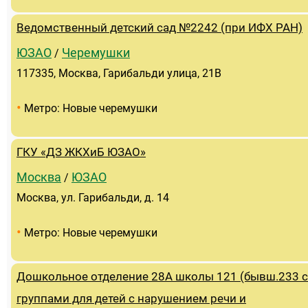
Ведомственный детский сад №2242 (при ИФХ РАН)
ЮЗАО
Черемушки
/
117335, Москва, Гарибальди улица, 21В
•
Метро: Новые черемушки
ГКУ «ДЗ ЖКХиБ ЮЗАО»
Москва
ЮЗАО
/
Москва, ул. Гарибальди, д. 14
•
Метро: Новые черемушки
Дошкольное отделение 28А школы 121 (бывш.233 с
группами для детей с нарушением речи и