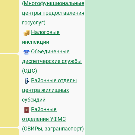
(Многофункциональные
центры предоставления
госуслуг)
Налоговые
инспекции
Объединенные
диспетчерские службы
(ОДС)
Районные отделы
центра жилищных
субсидий
Районные
отделения УФМС
(ОВИРы, загранпаспорт)