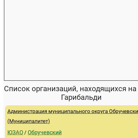
Список организаций, находящихся на
Гарибальди
Администрация муниципального округа Обручевск
(Муниципалитет)
ЮЗАО
Обручевский
/