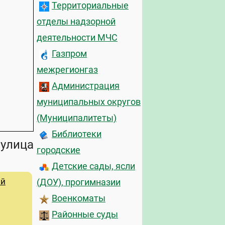
Территориальные
отделы надзорной
деятельности МЧС
Газпром
межрегионгаз
Администрация
муниципальных округов
(Муниципалитеты)
Библиотеки
 улица
городские
Детские сады, ясли
ий
(ДОУ), прогимназии
Военкоматы
Районные суды