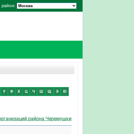
 район:
У
Ф
Х
Ц
Ч
Ш
Щ
Э
Ю
организаций района Черемушки