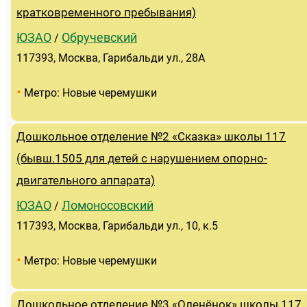
кратковременного пребывания)
ЮЗАО
Обручевский
/
117393, Москва, Гарибальди ул., 28А
•
Метро: Новые черемушки
Дошкольное отделение №2 «Сказка» школы 117
(бывш.1505 для детей с нарушением опорно-
двигательного аппарата)
ЮЗАО
Ломоносовский
/
117393, Москва, Гарибальди ул., 10, к.5
•
Метро: Новые черемушки
Дошкольное отделение №3 «Оленёнок» школы 117