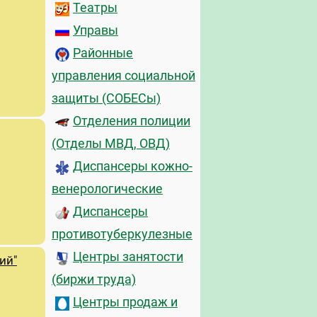
Театры
Управы
Районные
управления социальной
защиты (СОБЕСы)
Отделения полиции
(Отделы МВД, ОВД)
Диспансеры кожно-
венерологические
Диспансеры
противотуберкулезные
Центры занятости
ий"
(биржи труда)
Центры продаж и