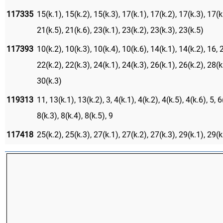
117335
15(k.1), 15(k.2), 15(k.3), 17(k.1), 17(k.2), 17(k.3), 17(k
21(k.5), 21(k.6), 23(k.1), 23(k.2), 23(k.3), 23(k.5)
117393
10(k.2), 10(k.3), 10(k.4), 10(k.6), 14(k.1), 14(k.2), 16,
22(k.2), 22(k.3), 24(k.1), 24(k.3), 26(k.1), 26(k.2), 28(k
30(k.3)
119313
11, 13(k.1), 13(k.2), 3, 4(k.1), 4(k.2), 4(k.5), 4(k.6), 5, 6(
8(k.3), 8(k.4), 8(k.5), 9
117418
25(k.2), 25(k.3), 27(k.1), 27(k.2), 27(k.3), 29(k.1), 29(k