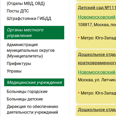
(Отделы МВД, ОВД)
Детский сад №11
Посты ДПС
Новомосковский
Штрафстоянки ГИБДД
108817, Москва, по
Органы местного
управления
•
Метро: Юго-Запа
Администрация
муниципальных округов
Дошкольное отде
(Муниципалитеты)
кратковременног
Префектуры
Управы
Новомосковский
Москва, ул. Летчика
Медицинские учреждения
Больницы городские
•
Метро: Юго-Запа
Больницы детские
Дирекция по обеспечению
Дошкольное отде
деятельности учреждений