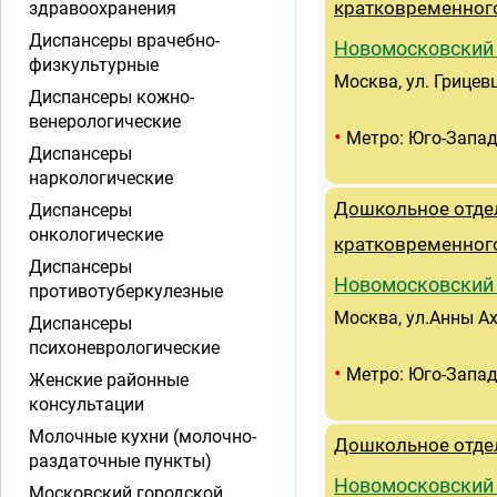
здравоохранения
кратковременног
Диспансеры врачебно-
Новомосковский
физкультурные
Москва, ул. Грицевца
Диспансеры кожно-
венерологические
•
Метро: Юго-Запа
Диспансеры
наркологические
Дошкольное отде
Диспансеры
онкологические
кратковременног
Диспансеры
Новомосковский
противотуберкулезные
Москва, ул.Анны Ахм
Диспансеры
психоневрологические
•
Метро: Юго-Запа
Женские районные
консультации
Молочные кухни (молочно-
Дошкольное отде
раздаточные пункты)
Новомосковский
Московский городской