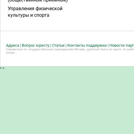
Управления физической
культуры и спорта
Адреса
|
Вопрос юристу
|
Статьи
|
Контакты поддержки
|
Новости пар
Справочник по государственным учреждениям Москвы, удобный поиск по карте, по райо
улице.
<
>