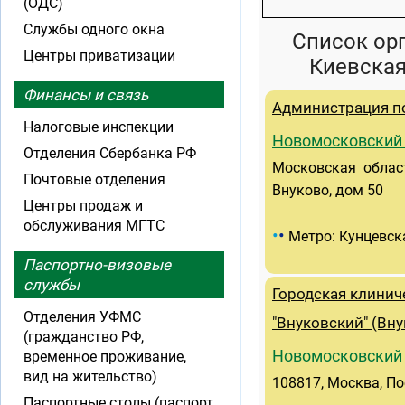
(ОДС)
Службы одного окна
Список ор
Центры приватизации
Киевская
Финансы и связь
Администрация п
Налоговые инспекции
Новомосковский
Отделения Сбербанка РФ
Московская област
Почтовые отделения
Внуково, дом 50
Центры продаж и
обслуживания МГТС
•
•
Метро: Кунцевск
Паспортно-визовые
службы
Городская клини
Отделения УФМС
"Внуковский" (Вн
(гражданство РФ,
Новомосковский
временное проживание,
вид на жительство)
108817, Москва, По
Паспортные столы (паспорт