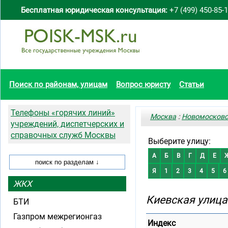
Бесплатная юридическая консультация:
+7 (499) 450-85-
Поиск по районам, улицам
Вопрос юристу
Статьи
Телефоны «горячих линий»
Москва
:
Новомосковс
учреждений, диспетчерских и
справочных служб Москвы
Выберите улицу:
А
Б
В
Г
Д
Е
Я
1
2
3
4
5
6
ЖКХ
Киевская улица
БТИ
Газпром межрегионгаз
Индекс