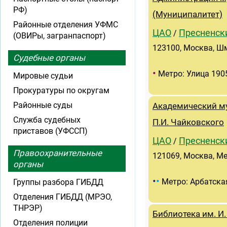
РФ)
(Муниципалитет)
Районные отделения УФМС
ЦАО
Пресненск
/
(ОВИРы, загранпаспорт)
123100, Москва, Шм
Судебные органы
•
Метро: Улица 190
Мировые судьи
Прокуратуры по округам
Районные суды
Академический м
Служба судебных
П.И. Чайковского
приставов (УФССП)
ЦАО
Пресненск
/
Правоохранительные
121069, Москва, Ме
органы
•
•
Метро: Арбатска
Группы разбора ГИБДД
Отделения ГИБДД (МРЭО,
ТНРЭР)
Библиотека им. И.
Отделения полиции