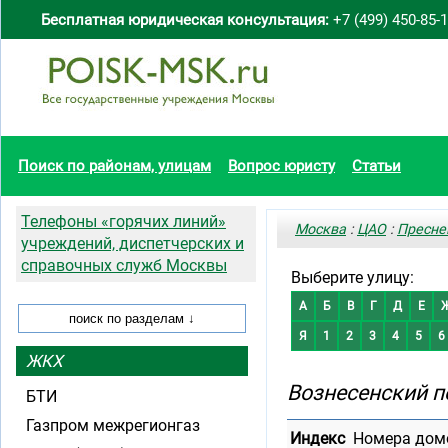
Бесплатная юридическая консультация:
+7 (499) 450-85-
Поиск по районам, улицам
Вопрос юристу
Статьи
Телефоны «горячих линий»
Москва
:
ЦАО
:
Пресне
учреждений, диспетчерских и
справочных служб Москвы
Выберите улицу:
А
Б
В
Г
Д
Е
Я
1
2
3
4
5
6
ЖКХ
Вознесенский п
БТИ
Газпром межрегионгаз
Индекс
Номера дом