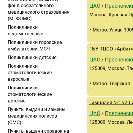
фонд обязательного
ЦАО
Пресненск
/
медицинского страхования
Москва, Красная Пре
(МГФОМС)
Поликлиники
•
Метро: Улица 190
ведомственные
Поликлиники городские,
амбулатории, МСЧ
ГБУ ТЦСО «Арбат»
Поликлиники детские
ЦАО
Пресненск
/
Поликлиники
125009, Москва, Тве
стоматологические
взрослые
•
Метро: Тверская
Поликлиники
стоматологические
детские
Гимназия №1520 
Пункты выдачи и замены
ЦАО
Пресненск
/
медицинских полисов
125009, Москва, Лео
(ОМС)
Пункты выдачи справок на