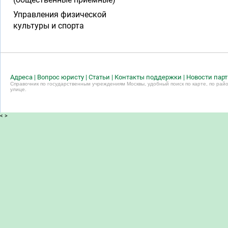
Управления физической
культуры и спорта
Адреса
|
Вопрос юристу
|
Статьи
|
Контакты поддержки
|
Новости пар
Справочник по государственным учреждениям Москвы, удобный поиск по карте, по райо
улице.
<
>