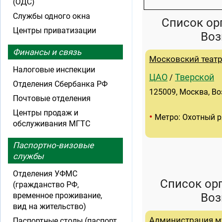
(ОДС)
Службы одного окна
Список ор
Центры приватизации
Воз
Финансы и связь
Московский теат
Налоговые инспекции
ЦАО
Тверской
/
Отделения Сбербанка РФ
125009, Москва, Во
Почтовые отделения
Центры продаж и
•
Метро: Охотный 
обслуживания МГТС
Паспортно-визовые
службы
Отделения УФМС
Список ор
(гражданство РФ,
временное проживание,
Воз
вид на жительство)
Администрация м
Паспортные столы (паспорт