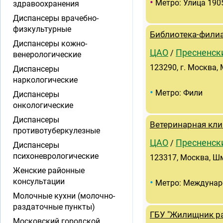
•
Метро: Улица 190
здравоохранения
Диспансеры врачебно-
физкультурные
Библиотека-фили
Диспансеры кожно-
ЦАО
Пресненск
/
венерологические
123290, г. Москва,
Диспансеры
наркологические
•
Метро: Фили
Диспансеры
онкологические
Диспансеры
Ветеринарная кли
противотуберкулезные
ЦАО
Пресненск
/
Диспансеры
психоневрологические
123317, Москва, Шм
Женские районные
•
консультации
Метро: Междунар
Молочные кухни (молочно-
раздаточные пункты)
ГБУ "Жилищник ра
Московский городской