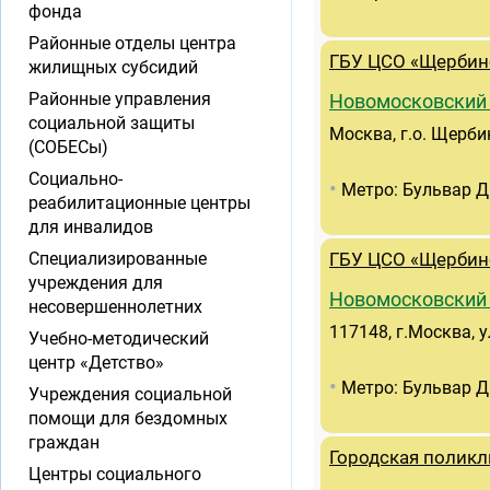
фонда
Районные отделы центра
ГБУ ЦСО «Щербин
жилищных субсидий
Районные управления
Новомосковский
социальной защиты
Москва, г.о. Щерби
(СОБЕСы)
Социально-
•
Метро: Бульвар Д
реабилитационные центры
для инвалидов
Специализированные
ГБУ ЦСО «Щербин
учреждения для
Новомосковский
несовершеннолетних
117148, г.Москва, у
Учебно-методический
центр «Детство»
•
Метро: Бульвар Д
Учреждения социальной
помощи для бездомных
граждан
Городская поликл
Центры социального