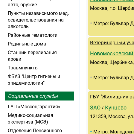
авто, оружие
Москва, г.о. Щербин
Пункты независимого мед.
освидетельствования на
•
Метро: Бульвар Д
алкоголь
Районные гематологи
Ветеринарный уч
Родильные дома
Станции переливания
Новомосковский
крови
Москва, Щербинка, 
Травмпункты
ФБУЗ "Центр гигиены и
•
Метро: Бульвар Д
эпидемиологии"
Социальные службы
ГБУ "Жилищник ра
ГУП «Моссоцгарантия»
ЗАО
Кунцево
/
Медико-социальная
121359, Москва, ул
экспертиза (МСЭ)
Отделения Пенсионного
•
Метро: Молодежн