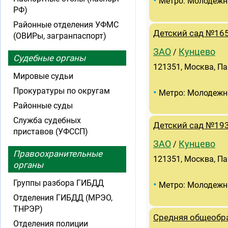
•
Метро: Молодежн
РФ)
Районные отделения УФМС
Детский сад №16
(ОВИРы, загранпаспорт)
ЗАО
Кунцево
/
Судебные органы
121351, Москва, Пар
Мировые судьи
Прокуратуры по округам
•
Метро: Молодежн
Районные суды
Служба судебных
Детский сад №19
приставов (УФССП)
ЗАО
Кунцево
/
Правоохранительные
121351, Москва, Пар
органы
Группы разбора ГИБДД
•
Метро: Молодежн
Отделения ГИБДД (МРЭО,
ТНРЭР)
Средняя общеобра
Отделения полиции