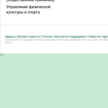
Управления физической
культуры и спорта
Адреса
|
Вопрос юристу
|
Статьи
|
Контакты поддержки
|
Новости пар
Справочник по государственным учреждениям Москвы, удобный поиск по карте, по райо
улице.
<
>