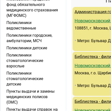
П
фонд обязательного
медицинского страхования
Администрация го
(МГФОМС)
Новомосковский
Поликлиники
ведомственные
108851, г. Москва,
Поликлиники городские,
•
амбулатории, МСЧ
Метро: Бульвар Д
Поликлиники детские
Поликлиники
Библиотека - фил
стоматологические
Новомосковский
взрослые
Москва, г.о. Щерби
Поликлиники
стоматологические
детские
•
Метро: Бульвар Д
Пункты выдачи и замены
медицинских полисов
Библиотека - фил
(ОМС)
Пункты выдачи справок на
Новомосковский