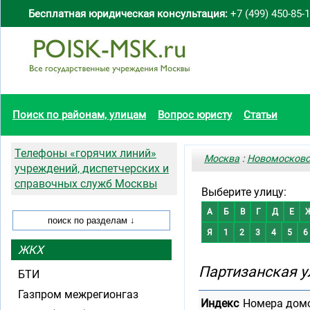
Бесплатная юридическая консультация:
+7 (499) 450-85-
Поиск по районам, улицам
Вопрос юристу
Статьи
Телефоны «горячих линий»
Москва
:
Новомосковс
учреждений, диспетчерских и
справочных служб Москвы
Выберите улицу:
А
Б
В
Г
Д
Е
Я
1
2
3
4
5
6
ЖКХ
Партизанская у
БТИ
Газпром межрегионгаз
Индекс
Номера дом