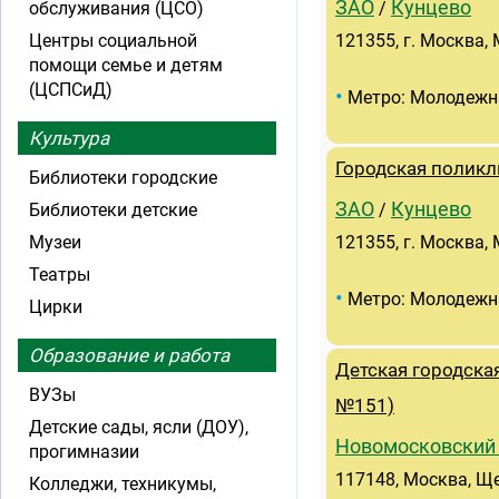
ЗАО
Кунцево
обслуживания (ЦСО)
/
Центры социальной
121355, г. Москва, 
помощи семье и детям
(ЦСПСиД)
•
Метро: Молодежн
Культура
Городская поликл
Библиотеки городские
ЗАО
Кунцево
Библиотеки детские
/
Музеи
121355, г. Москва, 
Театры
•
Метро: Молодежн
Цирки
Образование и работа
Детская городск
ВУЗы
№151)
Детские сады, ясли (ДОУ),
Новомосковский
прогимназии
117148, Москва, Щер
Колледжи, техникумы,