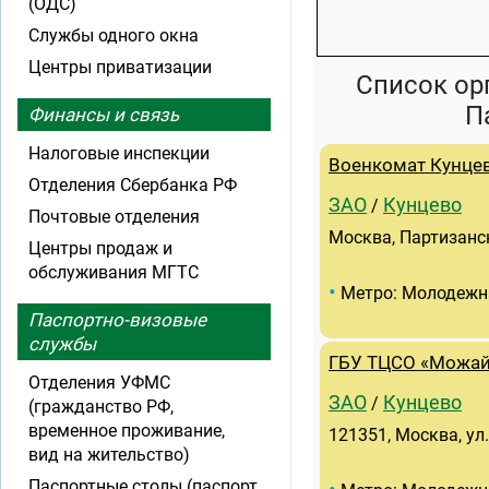
(ОДС)
Службы одного окна
Центры приватизации
Список ор
П
Финансы и связь
Налоговые инспекции
Военкомат Кунце
Отделения Сбербанка РФ
ЗАО
Кунцево
/
Почтовые отделения
Москва, Партизанск
Центры продаж и
обслуживания МГТС
•
Метро: Молодежн
Паспортно-визовые
службы
ГБУ ТЦСО «Можай
Отделения УФМС
ЗАО
Кунцево
/
(гражданство РФ,
временное проживание,
121351, Москва, ул.
вид на жительство)
Паспортные столы (паспорт