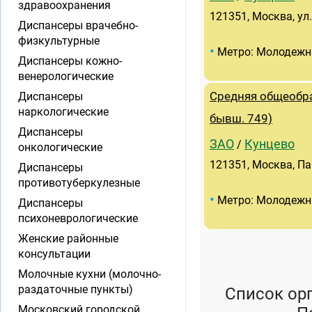
здравоохранения
121351, Москва, ул.
Диспансеры врачебно-
физкультурные
•
Метро: Молодежн
Диспансеры кожно-
венерологические
Диспансеры
Средняя общеобра
наркологические
бывш. 749)
Диспансеры
ЗАО
Кунцево
/
онкологические
121351, Москва, Па
Диспансеры
противотуберкулезные
•
Метро: Молодежн
Диспансеры
психоневрологические
Женские районные
консультации
Молочные кухни (молочно-
раздаточные пункты)
Список ор
Московский городской