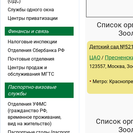
(ОДС)
Службы одного окна
Центры приватизации
Список ор
Финансы и связь
Зоо
Налоговые инспекции
Детский сад №52
Отделения Сбербанка РФ
ЦАО
Пресненск
/
Почтовые отделения
123557, Москва, Зо
Центры продаж и
обслуживания МГТС
•
Метро: Краснопре
Паспортно-визовые
службы
Отделения УФМС
(гражданство РФ,
временное проживание,
Список ор
вид на жительство)
Зоо
Паспортные столы (паспорт