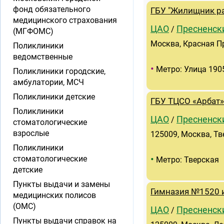
фонд обязательного
ГБУ "Жилищник ра
медицинского страхования
ЦАО
Пресненск
/
(МГФОМС)
Москва, Красная Пре
Поликлиники
ведомственные
•
Метро: Улица 190
Поликлиники городские,
амбулатории, МСЧ
Поликлиники детские
ГБУ ТЦСО «Арбат»
Поликлиники
ЦАО
Пресненск
/
стоматологические
взрослые
125009, Москва, Тве
Поликлиники
•
стоматологические
Метро: Тверская
детские
Пункты выдачи и замены
Гимназия №1520 
медицинских полисов
(ОМС)
ЦАО
Пресненск
/
Пункты выдачи справок на