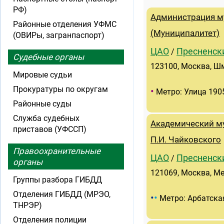
РФ)
Администрация м
Районные отделения УФМС
(Муниципалитет)
(ОВИРы, загранпаспорт)
ЦАО
Пресненск
/
Судебные органы
123100, Москва, Шм
Мировые судьи
Прокуратуры по округам
•
Метро: Улица 190
Районные суды
Служба судебных
Академический м
приставов (УФССП)
П.И. Чайковского
Правоохранительные
ЦАО
Пресненск
/
органы
121069, Москва, Ме
Группы разбора ГИБДД
Отделения ГИБДД (МРЭО,
•
•
Метро: Арбатска
ТНРЭР)
Отделения полиции