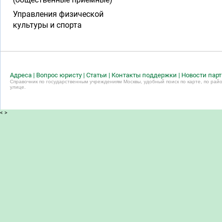
Управления физической
культуры и спорта
Адреса
|
Вопрос юристу
|
Статьи
|
Контакты поддержки
|
Новости пар
Справочник по государственным учреждениям Москвы, удобный поиск по карте, по райо
улице.
<
>