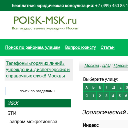
Бесплатная юридическая консультация:
+7 (499) 450-85-
Поиск по районам, улицам
Вопрос юристу
Статьи
Телефоны «горячих линий»
Москва
:
ЦАО
:
Пресне
учреждений, диспетчерских и
справочных служб Москвы
Выберите улицу:
А
Б
В
Г
Д
Е
Я
1
2
3
4
5
6
ЖКХ
Зоологический 
БТИ
Газпром межрегионгаз
Индекс