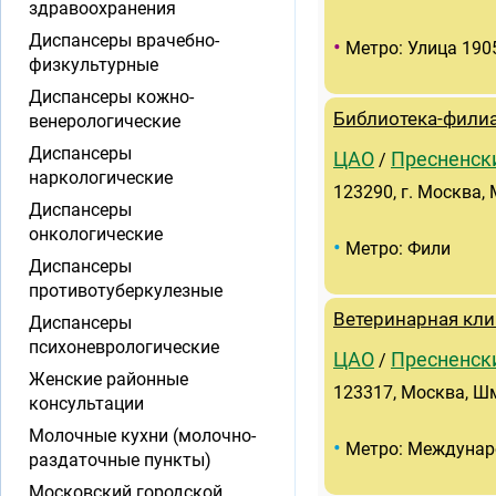
здравоохранения
Диспансеры врачебно-
•
Метро: Улица 190
физкультурные
Диспансеры кожно-
Библиотека-фили
венерологические
Диспансеры
ЦАО
Пресненск
/
наркологические
123290, г. Москва,
Диспансеры
онкологические
•
Метро: Фили
Диспансеры
противотуберкулезные
Ветеринарная кли
Диспансеры
психоневрологические
ЦАО
Пресненск
/
Женские районные
123317, Москва, Шм
консультации
Молочные кухни (молочно-
•
Метро: Междунар
раздаточные пункты)
Московский городской