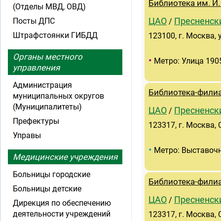
Библиотека им. И.
(Отделы МВД, ОВД)
Посты ДПС
ЦАО
Пресненск
/
Штрафстоянки ГИБДД
123100, г. Москва, у
Органы местного
•
Метро: Улица 190
управления
Администрация
Библиотека-филиа
муниципальных округов
(Муниципалитеты)
ЦАО
Пресненск
/
Префектуры
123317, г. Москва, 
Управы
•
Метро: Выставоч
Медицинские учреждения
Больницы городские
Библиотека-фили
Больницы детские
ЦАО
Пресненск
/
Дирекция по обеспечению
деятельности учреждений
123317, г. Москва, 