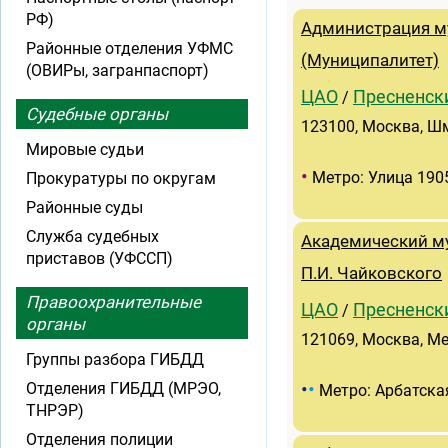
РФ)
Администрация м
Районные отделения УФМС
(Муниципалитет)
(ОВИРы, загранпаспорт)
ЦАО
Пресненск
/
Судебные органы
123100, Москва, Шм
Мировые судьи
•
Метро: Улица 190
Прокуратуры по округам
Районные суды
Служба судебных
Академический м
приставов (УФССП)
П.И. Чайковского
Правоохранительные
ЦАО
Пресненск
/
органы
121069, Москва, Ме
Группы разбора ГИБДД
•
•
Отделения ГИБДД (МРЭО,
Метро: Арбатска
ТНРЭР)
Отделения полиции