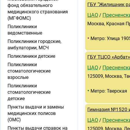
ГБУ "Жилищник ра
фонд обязательного
медицинского страхования
ЦАО
Пресненск
/
(МГФОМС)
Москва, Красная Пре
Поликлиники
ведомственные
•
Метро: Улица 190
Поликлиники городские,
амбулатории, МСЧ
Поликлиники детские
ГБУ ТЦСО «Арбат»
Поликлиники
ЦАО
Пресненск
/
стоматологические
125009, Москва, Тве
взрослые
Поликлиники
•
Метро: Тверская
стоматологические
детские
Пункты выдачи и замены
Гимназия №1520 
медицинских полисов
(ОМС)
ЦАО
Пресненск
/
Пункты выдачи справок на
125009, Москва, Лео