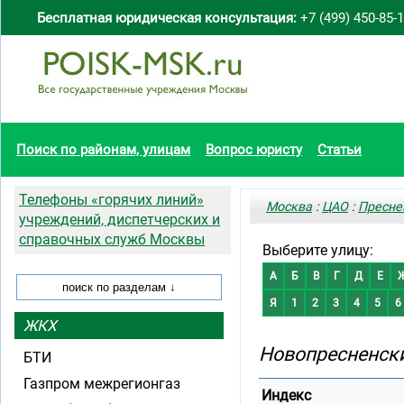
Бесплатная юридическая консультация:
+7 (499) 450-85-
Поиск по районам, улицам
Вопрос юристу
Статьи
Телефоны «горячих линий»
Москва
:
ЦАО
:
Пресне
учреждений, диспетчерских и
справочных служб Москвы
Выберите улицу:
А
Б
В
Г
Д
Е
Я
1
2
3
4
5
6
ЖКХ
Новопресненски
БТИ
Газпром межрегионгаз
Индекс