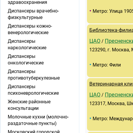
здравоохранения
•
Диспансеры врачебно-
Метро: Улица 190
физкультурные
Диспансеры кожно-
Библиотека-фили
венерологические
ЦАО
Пресненск
Диспансеры
/
наркологические
123290, г. Москва,
Диспансеры
онкологические
•
Метро: Фили
Диспансеры
противотуберкулезные
Ветеринарная кли
Диспансеры
психоневрологические
ЦАО
Пресненск
/
Женские районные
123317, Москва, Шм
консультации
Молочные кухни (молочно-
•
Метро: Междунар
раздаточные пункты)
Московский городской