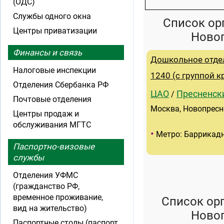
(ОДС)
Службы одного окна
Список ор
Центры приватизации
Ново
Финансы и связь
Дошкольное отде
Налоговые инспекции
1240 (с группой 
Отделения Сбербанка РФ
ЦАО
Пресненск
/
Почтовые отделения
Москва, Новопресне
Центры продаж и
обслуживания МГТС
•
Метро: Баррикад
Паспортно-визовые
службы
Отделения УФМС
(гражданство РФ,
временное проживание,
Список ор
вид на жительство)
Ново
Паспортные столы (паспорт