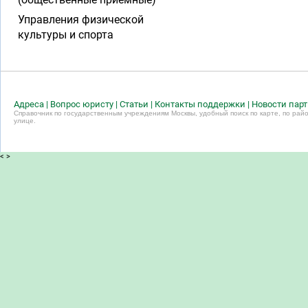
Управления физической
культуры и спорта
Адреса
|
Вопрос юристу
|
Статьи
|
Контакты поддержки
|
Новости пар
Справочник по государственным учреждениям Москвы, удобный поиск по карте, по райо
улице.
<
>