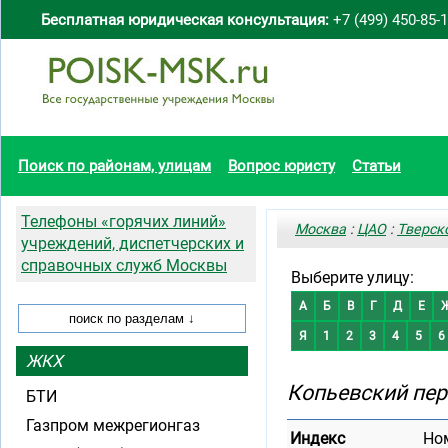
Бесплатная юридическая консультация:
+7 (499) 450-85-
Поиск по районам, улицам
Вопрос юристу
Статьи
Телефоны «горячих линий»
Москва
:
ЦАО
:
Тверск
учреждений, диспетчерских и
справочных служб Москвы
Выберите улицу:
А
Б
В
Г
Д
Е
Я
1
2
3
4
5
6
ЖКХ
Копьевский пер
БТИ
Газпром межрегионгаз
Индекс
Но