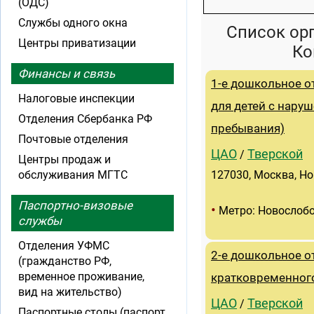
(ОДС)
Службы одного окна
Список ор
Центры приватизации
Ко
Финансы и связь
1-е дошкольное о
Налоговые инспекции
для детей с нару
Отделения Сбербанка РФ
пребывания)
Почтовые отделения
ЦАО
Тверской
/
Центры продаж и
обслуживания МГТС
127030, Москва, Но
Паспортно-визовые
•
Метро: Новослоб
службы
Отделения УФМС
2-е дошкольное о
(гражданство РФ,
временное проживание,
кратковременног
вид на жительство)
ЦАО
Тверской
/
Паспортные столы (паспорт