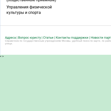
Управления физической
культуры и спорта
Адреса
|
Вопрос юристу
|
Статьи
|
Контакты поддержки
|
Новости пар
Справочник по государственным учреждениям Москвы, удобный поиск по карте, по райо
улице.
<
>