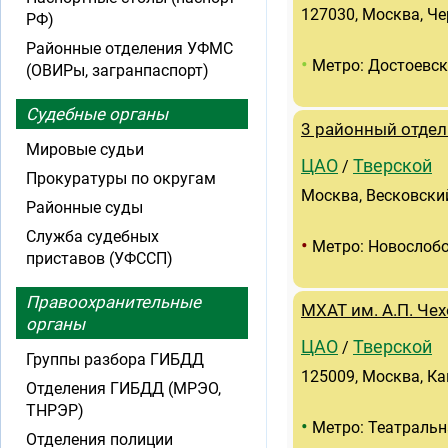
127030, Москва, Че
РФ)
Районные отделения УФМС
•
Метро: Достоевс
(ОВИРы, загранпаспорт)
Судебные органы
3 районный отдел
Мировые судьи
ЦАО
Тверской
/
Прокуратуры по округам
Москва, Весковский 
Районные суды
Служба судебных
•
Метро: Новослоб
приставов (УФССП)
Правоохранительные
MXAT им. А.П. Че
органы
ЦАО
Тверской
/
Группы разбора ГИБДД
125009, Москва, Кам
Отделения ГИБДД (МРЭО,
ТНРЭР)
•
Метро: Театральн
Отделения полиции