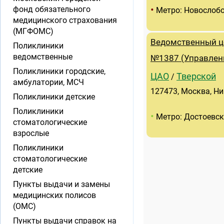
•
фонд обязательного
Метро: Новослоб
медицинского страхования
(МГФОМС)
Ведомственный це
Поликлиники
ведомственные
№1387 (Управлен
Поликлиники городские,
ЦАО
Тверской
/
амбулатории, МСЧ
127473, Москва, Ни
Поликлиники детские
Поликлиники
•
Метро: Достоевс
стоматологические
взрослые
Поликлиники
стоматологические
детские
Пункты выдачи и замены
медицинских полисов
(ОМС)
Пункты выдачи справок на