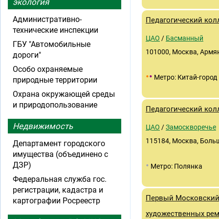
экология
Административно-
Педагогический кол
технические инспекции
ЦАО
/
Басманный
ГБУ "Автомобильные
101000, Москва, Армянс
дороги"
Особо охраняемые
•
•
Метро: Китай-город
природные территории
Охрана окружающей среды
и природопользование
Педагогический кол
Недвижимость
ЦАО
/
Замоскворечье
115184, Москва, Больш
Департамент городского
имущества (объединено с
•
ДЗР)
Метро: Полянка
Федеральная служба гос.
регистрации, кадастра и
Первый Московский
картографии Росреестр
художественных рем