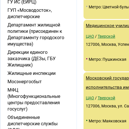
ГУ ИС (ЕИРЦ)
•
Метро: Цветной буль
ГУП «Мосводосток»,
диспетчерские
Департамент жилищной
Медицинское учили
политики (присоединен к
ЦАО
/
Тверской
Департаменту городского
имущества)
127006, Москва, Успен
Дирекции единого
•
заказчика (ДЕЗы, ГБУ
Метро: Пушкинская
Жилищник)
Жилищные инспекции
Московский госуда
Мосэнергосбыт
исполнительства и
МФЦ
(Многофункциональные
ЦАО
/
Тверской
центры предоставления
127006, Москва, ул. Са
госуслуг)
Объединенные
•
Метро: Маяковская
диспетчерские службы