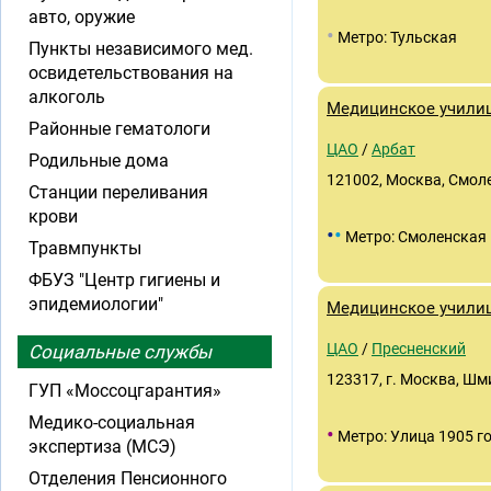
авто, оружие
•
Метро: Тульская
Пункты независимого мед.
освидетельствования на
алкоголь
Медицинское учили
Районные гематологи
ЦАО
/
Арбат
Родильные дома
121002, Москва, Смолен
Станции переливания
крови
•
•
Метро: Смоленская
Травмпункты
ФБУЗ "Центр гигиены и
эпидемиологии"
Медицинское учили
ЦАО
/
Пресненский
Социальные службы
123317, г. Москва, Шми
ГУП «Моссоцгарантия»
Медико-социальная
•
Метро: Улица 1905 г
экспертиза (МСЭ)
Отделения Пенсионного