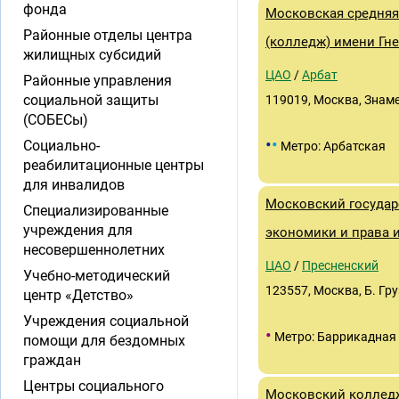
фонда
Московская средняя
Районные отделы центра
(колледж) имени Гн
жилищных субсидий
ЦАО
/
Арбат
Районные управления
социальной защиты
119019, Москва, Знамен
(СОБЕСы)
•
•
Социально-
Метро: Арбатская
реабилитационные центры
для инвалидов
Московский государ
Специализированные
учреждения для
экономики и права и
несовершеннолетних
ЦАО
/
Пресненский
Учебно-методический
123557, Москва, Б. Гру
центр «Детство»
Учреждения социальной
•
Метро: Баррикадная
помощи для бездомных
граждан
Центры социального
Московский колледж