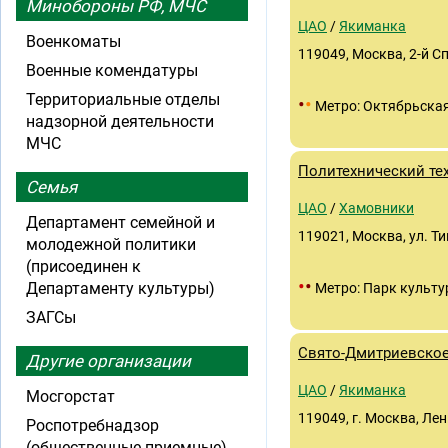
Минобороны РФ, МЧС
ЦАО
/
Якиманка
Военкоматы
119049, Москва, 2-й Сп
Военные комендатуры
Территориальные отделы
•
•
Метро: Октябрьска
надзорной деятельности
МЧС
Политехнический те
Семья
ЦАО
/
Хамовники
Департамент семейной и
119021, Москва, ул. Ти
молодежной политики
(присоединен к
•
•
Департаменту культуры)
Метро: Парк культ
ЗАГСы
Свято-Дмитриевское
Другие организации
ЦАО
/
Якиманка
Мосгорстат
119049, г. Москва, Лени
Роспотребнадзор
(общественные приемные)