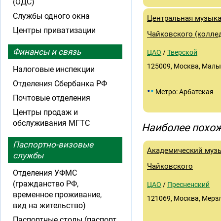
(ОДС)
Службы одного окна
Центральная музыка
Центры приватизации
Чайковского (колле
Финансы и связь
ЦАО
/
Тверской
125009, Москва, Малый 
Налоговые инспекции
Отделения Сбербанка РФ
•
•
Метро: Арбатская
Почтовые отделения
Центры продаж и
обслуживания МГТС
Наиболее похож
Паспортно-визовые
Академический муз
службы
Чайковского
Отделения УФМС
(гражданство РФ,
ЦАО
/
Пресненский
временное проживание,
121069, Москва, Мерзл
вид на жительство)
Паспортные столы (паспорт