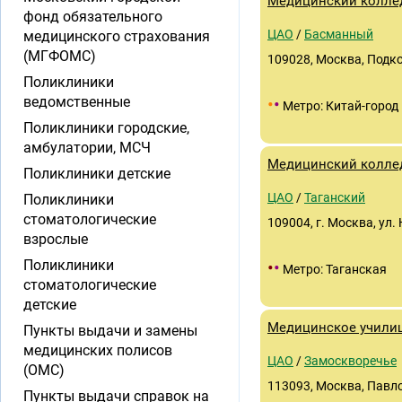
Медицинский колле
фонд обязательного
ЦАО
/
Басманный
медицинского страхования
(МГФОМС)
109028, Москва, Подкол
Поликлиники
ведомственные
•
•
Метро: Китай-город
Поликлиники городские,
амбулатории, МСЧ
Медицинский колле
Поликлиники детские
ЦАО
/
Таганский
Поликлиники
стоматологические
109004, г. Москва, ул
взрослые
Поликлиники
•
•
Метро: Таганская
стоматологические
детские
Медицинское учили
Пункты выдачи и замены
медицинских полисов
ЦАО
/
Замоскворечье
(ОМС)
113093, Москва, Павлов
Пункты выдачи справок на