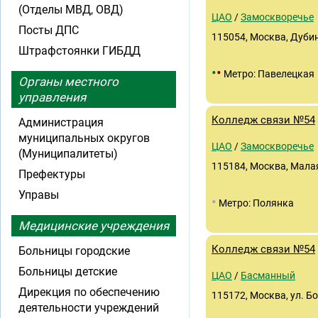
(Отделы МВД, ОВД)
ЦАО
/
Замоскворечье
Посты ДПС
115054, Москва, Дубин
Штрафстоянки ГИБДД
•
•
Метро: Павелецкая
Органы местного
управления
Колледж связи №54
Администрация
муниципальных округов
ЦАО
/
Замоскворечье
(Муниципалитеты)
115184, Москва, Малая
Префектуры
Управы
•
Метро: Полянка
Медицинские учреждения
Колледж связи №54
Больницы городские
Больницы детские
ЦАО
/
Басманный
Дирекция по обеспечению
115172, Москва, ул. Б
деятельности учреждений