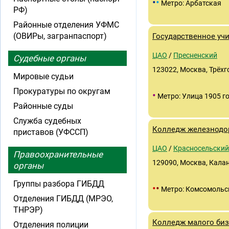
•
•
Метро: Арбатская
РФ)
Районные отделения УФМС
(ОВИРы, загранпаспорт)
Государственное уч
ЦАО
/
Пресненский
Судебные органы
123022, Москва, Трёхго
Мировые судьи
Прокуратуры по округам
•
Метро: Улица 1905 г
Районные суды
Служба судебных
Колледж железнодор
приставов (УФССП)
ЦАО
/
Красносельский
Правоохранительные
129090, Москва, Калан
органы
Группы разбора ГИБДД
•
•
Метро: Комсомольс
Отделения ГИБДД (МРЭО,
ТНРЭР)
Колледж малого би
Отделения полиции