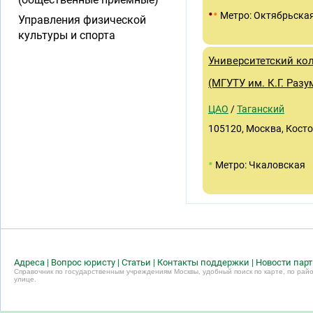
•
•
Метро: Октябрьска
Управления физической
культуры и спорта
Университетский ко
(МГУТУ им. К.Г. Раз
ЦАО
/
Таганский
105120, Москва, Косто
•
Метро: Чкаловская
Адреса
|
Вопрос юристу
|
Статьи
|
Контакты поддержки
|
Новости пар
Справочник по государственным учреждениям Москвы, удобный поиск по карте, по райо
улице.