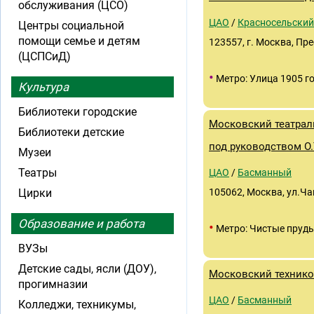
обслуживания (ЦСО)
ЦАО
/
Красносельский
Центры социальной
помощи семье и детям
123557, г. Москва, Пре
(ЦСПСиД)
•
Метро: Улица 1905 г
Культура
Библиотеки городские
Московский театрал
Библиотеки детские
под руководством О
Музеи
Театры
ЦАО
/
Басманный
Цирки
105062, Москва, ул.Ча
Образование и работа
•
Метро: Чистые пруд
ВУЗы
Детские сады, ясли (ДОУ),
Московский техник
прогимназии
ЦАО
/
Басманный
Колледжи, техникумы,