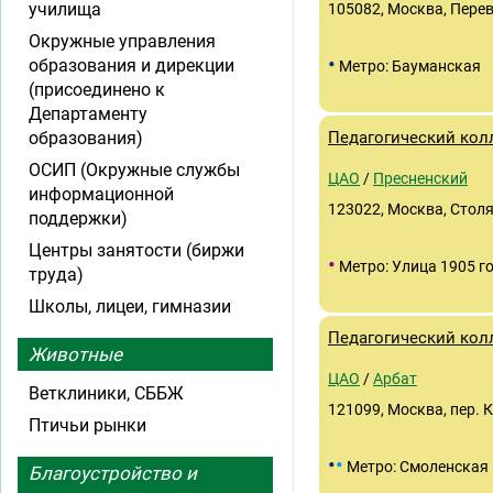
училища
105082, Москва, Переве
Окружные управления
•
образования и дирекции
Метро: Бауманская
(присоединено к
Департаменту
образования)
Педагогический кол
ОСИП (Окружные службы
ЦАО
/
Пресненский
информационной
123022, Москва, Стол
поддержки)
Центры занятости (биржи
•
Метро: Улица 1905 г
труда)
Школы, лицеи, гимназии
Педагогический кол
Животные
ЦАО
/
Арбат
Ветклиники, СББЖ
121099, Москва, пер. 
Птичьи рынки
•
•
Метро: Смоленская
Благоустройство и