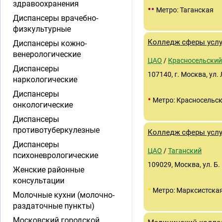
здравоохранения
•
•
Метро: Таганская
Диспансеры врачебно-
физкультурные
Колледж сферы усл
Диспансеры кожно-
венерологические
ЦАО
/
Красносельский
Диспансеры
107140, г. Москва, ул.
наркологические
Диспансеры
•
Метро: Красносельс
онкологические
Диспансеры
противотуберкулезные
Колледж сферы усл
Диспансеры
ЦАО
/
Таганский
психоневрологические
109029, Москва, ул. Б.
Женские районные
консультации
•
Метро: Марксистска
Молочные кухни (молочно-
раздаточные пункты)
Московский городской