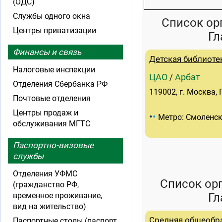
(ОДС)
Службы одного окна
Список ор
Центры приватизации
Гл
Финансы и связь
Детская библиот
Налоговые инспекции
ЦАО
Арбат
/
Отделения Сбербанка РФ
119002, г. Москва, Г
Почтовые отделения
Центры продаж и
•
•
Метро: Смоленс
обслуживания МГТС
Паспортно-визовые
службы
Отделения УФМС
Список ор
(гражданство РФ,
временное проживание,
Гл
вид на жительство)
Cредняя общеобр
Паспортные столы (паспорт