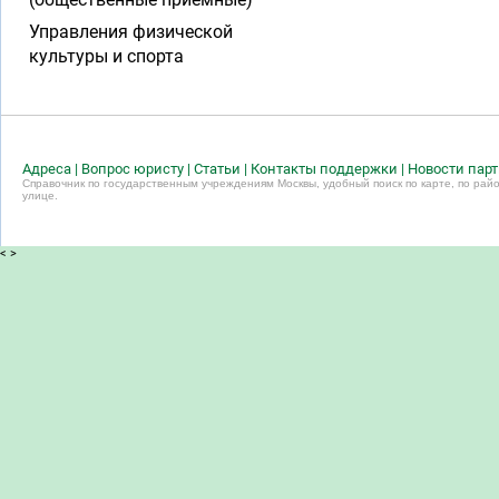
Управления физической
культуры и спорта
Адреса
|
Вопрос юристу
|
Статьи
|
Контакты поддержки
|
Новости пар
Справочник по государственным учреждениям Москвы, удобный поиск по карте, по райо
улице.
<
>