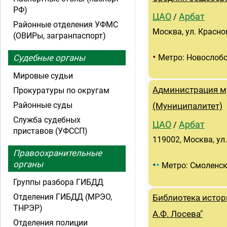
РФ)
ЦАО
Арбат
/
Районные отделения УФМС
Москва, ул. Красно
(ОВИРы, загранпаспорт)
•
Судебные органы
Метро: Новослоб
Мировые судьи
Администрация м
Прокуратуры по округам
Районные суды
(Муниципалитет)
Служба судебных
ЦАО
Арбат
/
приставов (УФССП)
119002, Москва, ул. 
Правоохранительные
•
•
органы
Метро: Смоленс
Группы разбора ГИБДД
Отделения ГИБДД (МРЭО,
Библиотека истор
ТНРЭР)
А.Ф. Лосева"
Отделения полиции