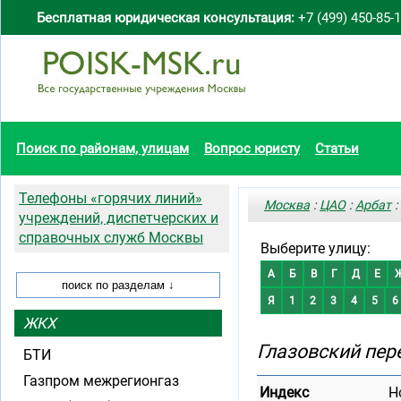
Бесплатная юридическая консультация:
+7 (499) 450-85-
Поиск по районам, улицам
Вопрос юристу
Статьи
Телефоны «горячих линий»
Москва
:
ЦАО
:
Арбат
:
учреждений, диспетчерских и
справочных служб Москвы
Выберите улицу:
А
Б
В
Г
Д
Е
Я
1
2
3
4
5
6
ЖКХ
Глазовский пер
БТИ
Газпром межрегионгаз
Индекс
Н