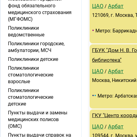
фонд обязательного
ЦАО
Арбат
/
медицинского страхования
121069, г. Москва, Т
(МГФОМС)
Поликлиники
•
Метро: Баррикад
ведомственные
Поликлиники городские,
амбулатории, МСЧ
ГБУК "Дом Н. В. Г
Поликлиники детские
библиотека"
Поликлиники
ЦАО
Арбат
/
стоматологические
Москва, Никитский 
взрослые
Поликлиники
•
•
Метро: Арбатска
стоматологические
детские
Пункты выдачи и замены
ГКУ "Центр коорд
медицинских полисов
(ОМС)
ЦАО
Арбат
/
Пункты выдачи справок на
109544, г. Москва, 