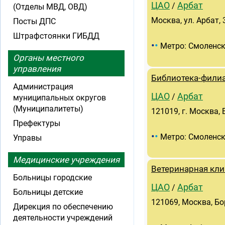
ЦАО
Арбат
/
(Отделы МВД, ОВД)
Москва, ул. Арбат, 
Посты ДПС
Штрафстоянки ГИБДД
•
•
Метро: Смоленс
Органы местного
управления
Библиотека-филиа
Администрация
ЦАО
Арбат
/
муниципальных округов
(Муниципалитеты)
121019, г. Москва,
Префектуры
•
•
Метро: Смоленс
Управы
Медицинские учреждения
Ветеринарная кли
Больницы городские
ЦАО
Арбат
/
Больницы детские
121069, Москва, Бо
Дирекция по обеспечению
деятельности учреждений