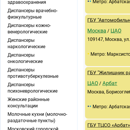
•
•
Метро: Арбатска
здравоохранения
Диспансеры врачебно-
физкультурные
ГБУ "Автомобиль
Диспансеры кожно-
Москва
ЦАО
/
венерологические
109147, Москва, ул
Диспансеры
наркологические
•
Метро: Марксист
Диспансеры
онкологические
Диспансеры
ГБУ "Жилищник ра
противотуберкулезные
ЦАО
Арбат
/
Диспансеры
психоневрологические
Москва, Борисоглебс
Женские районные
•
•
консультации
Метро: Арбатска
Молочные кухни (молочно-
раздаточные пункты)
ГБУ ТЦСО «Арбат»
Московский городской