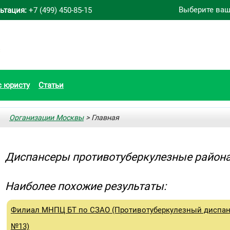
Выберите ваш
ьтация:
+7 (499) 450-85-15
с юристу
Статьи
Организации Москвы
> Главная
Диспансеры противотуберкулезные района
Наиболее похожие результаты:
Филиал МНПЦ БТ по СЗАО (Противотуберкулезный диспан
№13)