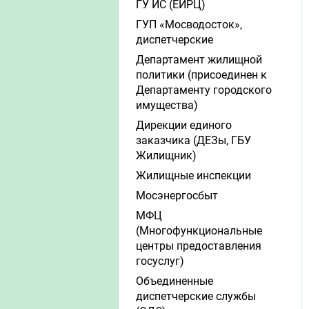
ГУ ИС (ЕИРЦ)
ГУП «Мосводосток»,
диспетчерские
Департамент жилищной
политики (присоединен к
Департаменту городского
имущества)
Дирекции единого
заказчика (ДЕЗы, ГБУ
Жилищник)
Жилищные инспекции
Мосэнергосбыт
МФЦ
(Многофункциональные
центры предоставления
госуслуг)
Объединенные
диспетчерские службы