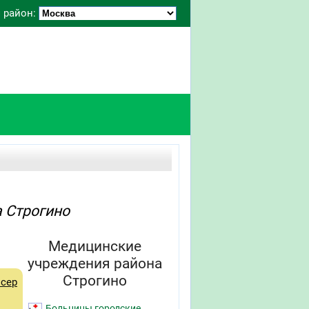
 район:
 Строгино
Медицинские
учреждения района
Строгино
сер
Больницы городские