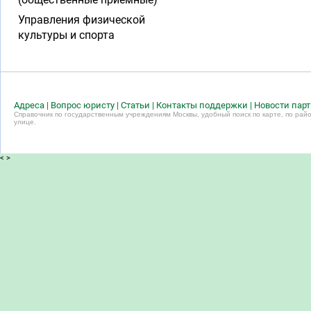
Управления физической
культуры и спорта
Адреса
|
Вопрос юристу
|
Статьи
|
Контакты поддержки
|
Новости пар
Справочник по государственным учреждениям Москвы, удобный поиск по карте, по райо
улице.
<
>