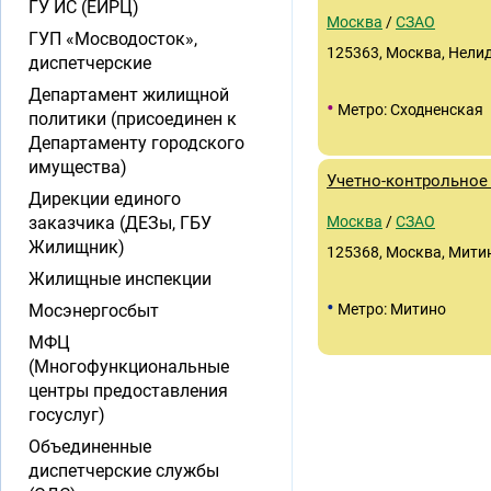
ГУ ИС (ЕИРЦ)
Москва
/
СЗАО
ГУП «Мосводосток»,
125363, Москва, Нелидо
диспетчерские
Департамент жилищной
•
Метро: Сходненская
политики (присоединен к
Департаменту городского
имущества)
Учетно-контрольное
Дирекции единого
заказчика (ДЕЗы, ГБУ
Москва
/
СЗАО
Жилищник)
125368, Москва, Митинс
Жилищные инспекции
•
Мосэнергосбыт
Метро: Митино
МФЦ
(Многофункциональные
центры предоставления
госуслуг)
Объединенные
диспетчерские службы