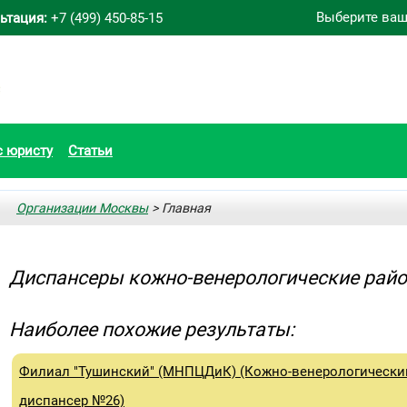
Выберите ваш
ьтация:
+7 (499) 450-85-15
с юристу
Статьи
Организации Москвы
> Главная
Диспансеры кожно-венерологические райо
Наиболее похожие результаты:
Филиал "Тушинский" (МНПЦДиК) (Кожно-венерологически
диспансер №26)