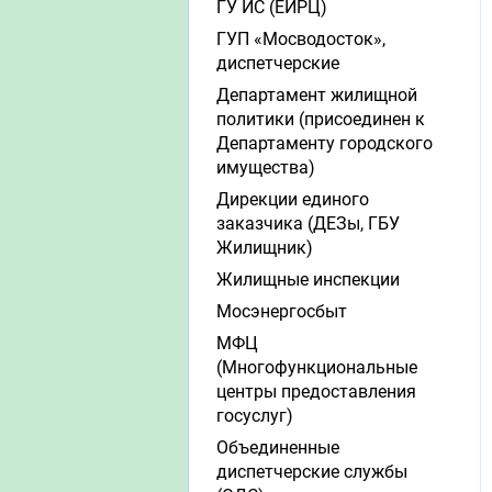
ГУ ИС (ЕИРЦ)
ГУП «Мосводосток»,
диспетчерские
Департамент жилищной
политики (присоединен к
Департаменту городского
имущества)
Дирекции единого
заказчика (ДЕЗы, ГБУ
Жилищник)
Жилищные инспекции
Мосэнергосбыт
МФЦ
(Многофункциональные
центры предоставления
госуслуг)
Объединенные
диспетчерские службы