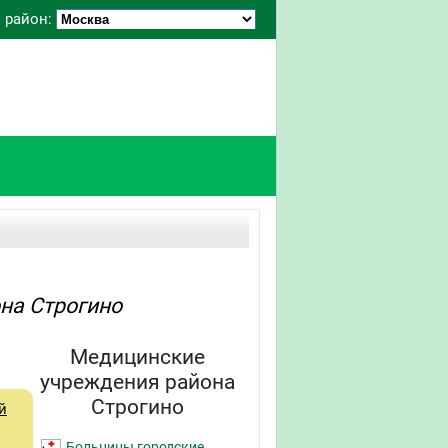
 район:
на Строгино
Медицинские
учреждения района
Строгино
й
Больницы городские