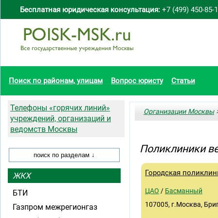
Бесплатная юридическая консультация:
+7 (499) 450-85-
Поиск по районам, улицам
Вопрос юристу
Статьи
Телефоны «горячих линий»
Организации Москвы
>
учреждений, организаций и
ведомств Москвы
Поликлиники в
Городская поликлини
ЖКХ
ЦАО
/
Басманный
БТИ
107005, г.Москва, Бриг
Газпром межрегионгаз