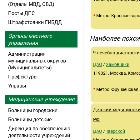
(Отделы МВД, ОВД)
Посты ДПС
•
Метро: Красные вор
Штрафстоянки ГИБДД
Органы местного
Наиболее похож
управления
9 лечебно-диагност
Администрация
муниципальных округов
ЦАО
/
Хамовники
(Муниципалитеты)
119021, Москва, Комс
Префектуры
Управы
•
Метро: Фрунзенская
Медицинские учреждения
Детский медицински
Больницы городские
Больницы детские
РФ
Дирекция по обеспечению
ЦАО
/
Тверской
деятельности учреждений