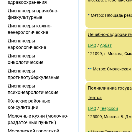
Москва, Старопанский 
здравоохранения
Диспансеры врачебно-
•
Метро: Площадь рев
физкультурные
Диспансеры кожно-
венерологические
Лечебно-оздоровит
Диспансеры
ЦАО
/
Арбат
наркологические
121099, г. Москва, Смо
Диспансеры
онкологические
•
•
Метро: Смоленская
Диспансеры
противотуберкулезные
Диспансеры
Поликлиника госуда
психоневрологические
Театра
Женские районные
консультации
ЦАО
/
Тверской
Молочные кухни (молочно-
125009, Москва, Б. Дми
раздаточные пункты)
•
Московский городской