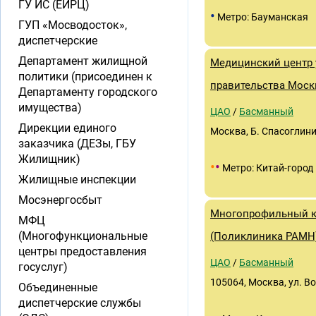
ГУ ИС (ЕИРЦ)
•
Метро: Бауманская
ГУП «Мосводосток»,
диспетчерские
Департамент жилищной
Медицинский центр 
политики (присоединен к
правительства Мос
Департаменту городского
имущества)
ЦАО
/
Басманный
Дирекции единого
Москва, Б. Спасоглинищ
заказчика (ДЕЗы, ГБУ
Жилищник)
•
•
Метро: Китай-город
Жилищные инспекции
Мосэнергосбыт
Многопрофильный к
МФЦ
(Многофункциональные
(Поликлиника РАМН
центры предоставления
ЦАО
/
Басманный
госуслуг)
105064, Москва, ул. Во
Объединенные
диспетчерские службы