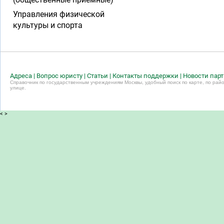
Управления физической
культуры и спорта
Адреса
|
Вопрос юристу
|
Статьи
|
Контакты поддержки
|
Новости пар
Справочник по государственным учреждениям Москвы, удобный поиск по карте, по райо
улице.
<
>