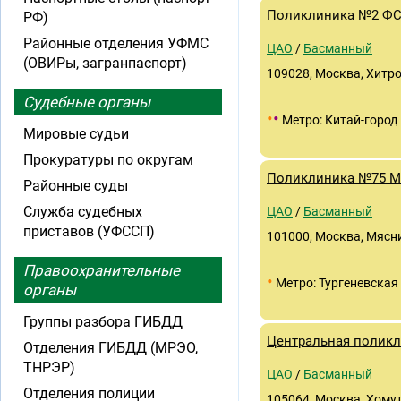
Поликлиника №2 ФС
РФ)
Районные отделения УФМС
ЦАО
/
Басманный
(ОВИРы, загранпаспорт)
109028, Москва, Хитров
Судебные органы
•
•
Метро: Китай-город
Мировые судьи
Прокуратуры по округам
Поликлиника №75 М
Районные суды
Служба судебных
ЦАО
/
Басманный
приставов (УФССП)
101000, Москва, Мясниц
Правоохранительные
•
Метро: Тургеневская
органы
Группы разбора ГИБДД
Центральная полик
Отделения ГИБДД (МРЭО,
ТНРЭР)
ЦАО
/
Басманный
Отделения полиции
105064, Москва, Хомут