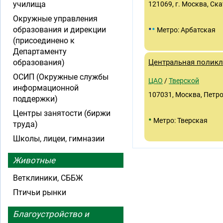
училища
121069, г. Москва, Ска
Окружные управления
•
•
образования и дирекции
Метро: Арбатская
(присоединено к
Департаменту
образования)
Центральная полик
ОСИП (Окружные службы
ЦАО
/
Тверской
информационной
107031, Москва, Петров
поддержки)
Центры занятости (биржи
•
Метро: Тверская
труда)
Школы, лицеи, гимназии
Животные
Ветклиники, СББЖ
Птичьи рынки
Благоустройство и