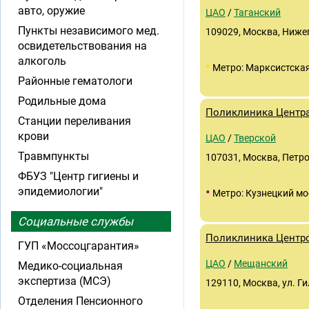
авто, оружие
ЦАО
/
Таганский
Пункты независимого мед.
109029, Москва, Нижег
освидетельствования на
алкоголь
•
Метро: Марксистска
Районные гематологи
Родильные дома
Поликлиника Центра
Станции переливания
крови
ЦАО
/
Тверской
Травмпункты
107031, Москва, Петровк
ФБУЗ "Центр гигиены и
•
эпидемиологии"
Метро: Кузнецкий мо
Социальные службы
Поликлиника Центр
ГУП «Моссоцгарантия»
ЦАО
/
Мещанский
Медико-социальная
экспертиза (МСЭ)
129110, Москва, ул. Ги
Отделения Пенсионного