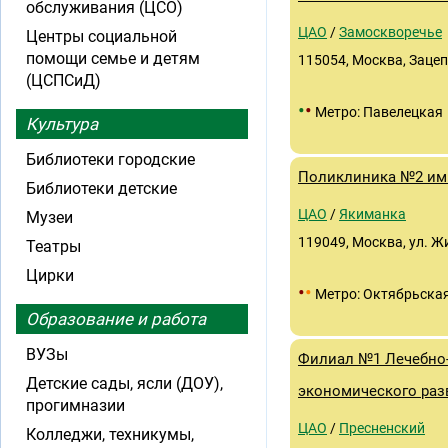
обслуживания (ЦСО)
ЦАО
/
Замоскворечье
Центры социальной
помощи семье и детям
115054, Москва, Зацепа
(ЦСПСиД)
•
•
Метро: Павелецкая
Культура
Библиотеки городские
Поликлиника №2 им
Библиотеки детские
ЦАО
/
Якиманка
Музеи
119049, Москва, ул. Жи
Театры
Цирки
•
•
Метро: Октябрьска
Образование и работа
ВУЗы
Филиал №1 Лечебно
Детские сады, ясли (ДОУ),
экономического раз
прогимназии
ЦАО
/
Пресненский
Колледжи, техникумы,