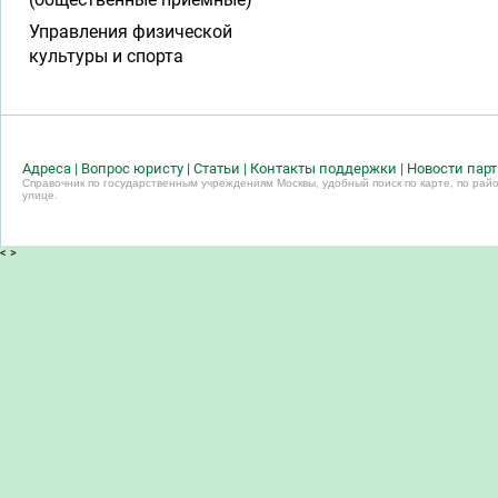
Управления физической
культуры и спорта
Адреса
|
Вопрос юристу
|
Статьи
|
Контакты поддержки
|
Новости пар
Справочник по государственным учреждениям Москвы, удобный поиск по карте, по райо
улице.
<
>