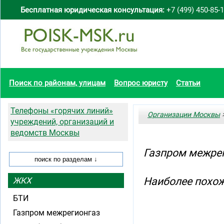
Бесплатная юридическая консультация:
+7 (499) 450-85-
Поиск по районам, улицам
Вопрос юристу
Статьи
Телефоны «горячих линий»
Организации Москвы
>
учреждений, организаций и
ведомств Москвы
Газпром межрег
Наиболее похож
ЖКХ
БТИ
Газпром межрегионгаз