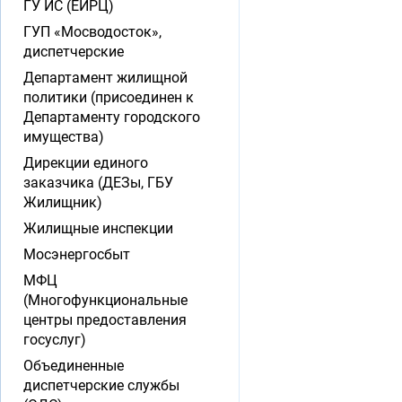
ГУ ИС (ЕИРЦ)
ГУП «Мосводосток»,
диспетчерские
Департамент жилищной
политики (присоединен к
Департаменту городского
имущества)
Дирекции единого
заказчика (ДЕЗы, ГБУ
Жилищник)
Жилищные инспекции
Мосэнергосбыт
МФЦ
(Многофункциональные
центры предоставления
госуслуг)
Объединенные
диспетчерские службы