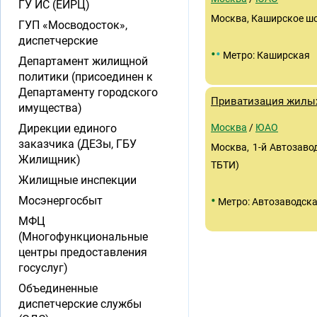
ГУ ИС (ЕИРЦ)
Москва, Каширское шосс
ГУП «Мосводосток»,
диспетчерские
•
•
Метро: Каширская
Департамент жилищной
политики (присоединен к
Департаменту городского
Приватизация жилы
имущества)
Дирекции единого
Москва
/
ЮАО
заказчика (ДЕЗы, ГБУ
Москва, 1-й Автозавод
Жилищник)
ТБТИ)
Жилищные инспекции
•
Мосэнергосбыт
Метро: Автозаводск
МФЦ
(Многофункциональные
центры предоставления
госуслуг)
Объединенные
диспетчерские службы