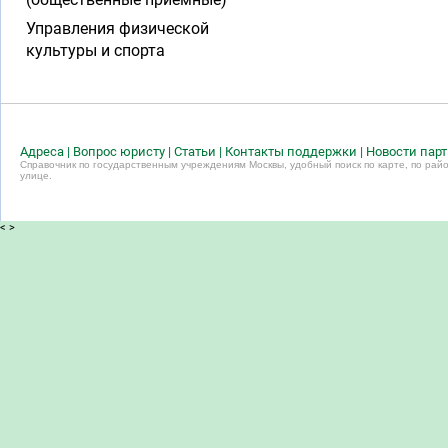
Управления физической
культуры и спорта
Адреса
|
Вопрос юристу
|
Статьи
|
Контакты поддержки
|
Новости пар
Справочник по государственным учреждениям Москвы, удобный поиск по карте, по райо
улице.
<
>