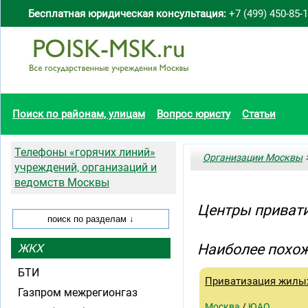
Бесплатная юридическая консультация:
+7 (499) 450-85-
Поиск по районам, улицам
Вопрос юристу
Статьи
Телефоны «горячих линий»
Организации Москвы
>
учреждений, организаций и
ведомств Москвы
Центры привати
Наиболее похож
ЖКХ
БТИ
Приватизация жилы
Газпром межрегионгаз
Москва
/
ЮАО