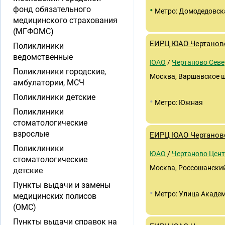
•
фонд обязательного
Метро: Домодедовск
медицинского страхования
(МГФОМС)
ЕИРЦ ЮАО Чертанов
Поликлиники
ведомственные
ЮАО
/
Чертаново Севе
Поликлиники городские,
Москва, Варшавское шос
амбулатории, МСЧ
Поликлиники детские
•
Метро: Южная
Поликлиники
стоматологические
взрослые
ЕИРЦ ЮАО Чертанов
Поликлиники
ЮАО
/
Чертаново Цен
стоматологические
Москва, Россошанский 
детские
Пункты выдачи и замены
•
Метро: Улица Академ
медицинских полисов
(ОМС)
Пункты выдачи справок на