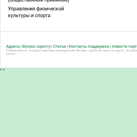
Управления физической
культуры и спорта
Адреса
|
Вопрос юристу
|
Статьи
|
Контакты поддержки
|
Новости пар
Справочник по государственным учреждениям Москвы, удобный поиск по карте, по райо
улице.
<
>