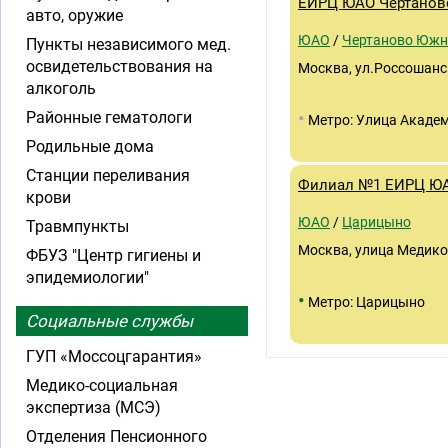
ЕИРЦ ЮАО Чертанов
авто, оружие
ЮАО
/
Чертаново Южн
Пункты независимого мед.
освидетельствования на
Москва, ул.Россошанск
алкоголь
•
Районные гематологи
Метро: Улица Академ
Родильные дома
Станции переливания
Филиал №1 ЕИРЦ Ю
крови
ЮАО
/
Царицыно
Травмпункты
Москва, улица Медиков
ФБУЗ "Центр гигиены и
эпидемиологии"
•
Метро: Царицыно
Социальные службы
ГУП «Моссоцгарантия»
Медико-социальная
экспертиза (МСЭ)
Отделения Пенсионного