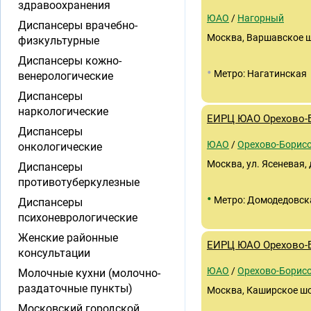
здравоохранения
ЮАО
/
Нагорный
Диспансеры врачебно-
Москва, Варшавское ш.,
физкультурные
Диспансеры кожно-
•
Метро: Нагатинская
венерологические
Диспансеры
наркологические
ЕИРЦ ЮАО Орехово-
Диспансеры
ЮАО
/
Орехово-Борисо
онкологические
Москва, ул. Ясеневая, 
Диспансеры
противотуберкулезные
•
Метро: Домодедовск
Диспансеры
психоневрологические
Женские районные
ЕИРЦ ЮАО Орехово-
консультации
ЮАО
/
Орехово-Борис
Молочные кухни (молочно-
раздаточные пункты)
Москва, Каширское шосс
Московский городской