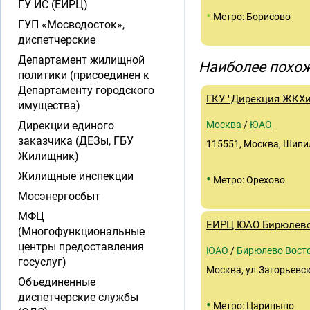
ГУ ИС (ЕИРЦ)
•
Метро: Борисово
ГУП «Мосводосток»,
диспетчерские
Департамент жилищной
Наиболее похож
политики (присоединен к
Департаменту городского
ГКУ "Дирекция ЖКХ
имущества)
Дирекции единого
Москва
/
ЮАО
заказчика (ДЕЗы, ГБУ
115551, Москва, Шипил
Жилищник)
Жилищные инспекции
•
Метро: Орехово
Мосэнергосбыт
МФЦ
ЕИРЦ ЮАО Бирюлево
(Многофункциональные
центры предоставления
ЮАО
/
Бирюлево Вост
госуслуг)
Москва, ул.Загорьевска
Объединенные
диспетчерские службы
•
Метро: Царицыно