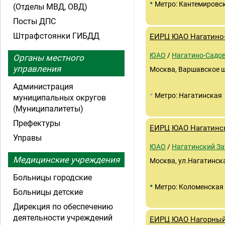
•
Метро: Кантемировс
(Отделы МВД, ОВД)
Посты ДПС
Штрафстоянки ГИБДД
ЕИРЦ ЮАО Нагатино
ЮАО
/
Нагатино-Садо
Органы местного
управления
Москва, Варшавское шос
Администрация
•
Метро: Нагатинская
муниципальных округов
(Муниципалитеты)
Префектуры
ЕИРЦ ЮАО Нагатинс
Управы
ЮАО
/
Нагатинский За
Медицинские учреждения
Москва, ул.Нагатинска
Больницы городские
•
Метро: Коломенская
Больницы детские
Дирекция по обеспечению
деятельности учреждений
ЕИРЦ ЮАО Нагорны