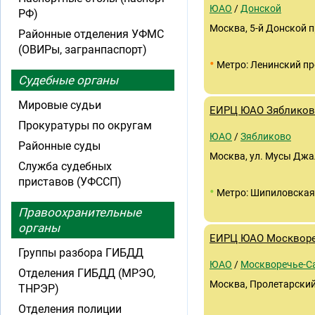
ЮАО
/
Донской
РФ)
Москва, 5-й Донской про
Районные отделения УФМС
(ОВИРы, загранпаспорт)
•
Метро: Ленинский пр
Судебные органы
Мировые судьи
ЕИРЦ ЮАО Зяблико
Прокуратуры по округам
ЮАО
/
Зябликово
Районные суды
Москва, ул. Мусы Джал
Служба судебных
приставов (УФССП)
•
Метро: Шипиловская
Правоохранительные
органы
ЕИРЦ ЮАО Москворе
Группы разбора ГИБДД
ЮАО
/
Москворечье-С
Отделения ГИБДД (МРЭО,
Москва, Пролетарский 
ТНРЭР)
Отделения полиции