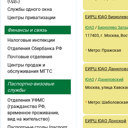
(ОДС)
Службы одного окна
ЕИРЦ ЮАО Бирюлево
Центры приватизации
ЮАО
/
Бирюлево Запа
Финансы и связь
117403, г. Москва, Во
Налоговые инспекции
Отделения Сбербанка РФ
•
Метро: Пражская
Почтовые отделения
Центры продаж и
ЕИРЦ ЮАО Данилов
обслуживания МГТС
ЮАО
/
Даниловский
Паспортно-визовые
Москва, улица Хавская
службы
Отделения УФМС
•
Метро: Шаболовская
(гражданство РФ,
временное проживание,
вид на жительство)
ЕИРЦ ЮАО Донской
Паспортные столы (паспорт