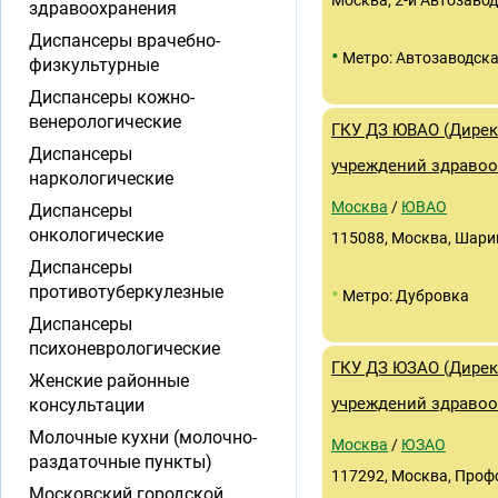
Москва, 2-й Автозаводс
здравоохранения
Диспансеры врачебно-
•
Метро: Автозаводск
физкультурные
Диспансеры кожно-
венерологические
ГКУ ДЗ ЮВАО (Дирек
Диспансеры
учреждений здравоо
наркологические
Москва
/
ЮВАО
Диспансеры
онкологические
115088, Москва, Шари
Диспансеры
•
противотуберкулезные
Метро: Дубровка
Диспансеры
психоневрологические
ГКУ ДЗ ЮЗАО (Дирек
Женские районные
учреждений здравоо
консультации
Молочные кухни (молочно-
Москва
/
ЮЗАО
раздаточные пункты)
117292, Москва, Профс
Московский городской