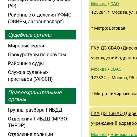
Москва
/
САО
РФ)
125284, г. Москва, ул.
Районные отделения УФМС
(ОВИРы, загранпаспорт)
•
Метро: Беговая
Судебные органы
Мировые судьи
ГКУ ДЗ СВАО (Дирек
Прокуратуры по округам
учреждений здравоо
Районные суды
Москва
/
СВАО
Служба судебных
127322, г. Москва, Ябл
приставов (УФССП)
Правоохранительные
•
Метро: Тимирязевск
органы
Группы разбора ГИБДД
ГКУ ДЗ ТиНАО (Дире
Отделения ГИБДД (МРЭО,
учреждений здравоо
ТНРЭР)
Отделения полиции
Москва
/
Новомосков