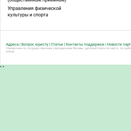
Управления физической
культуры и спорта
Адреса
|
Вопрос юристу
|
Статьи
|
Контакты поддержки
|
Новости пар
Справочник по государственным учреждениям Москвы, удобный поиск по карте, по райо
улице.
<
>