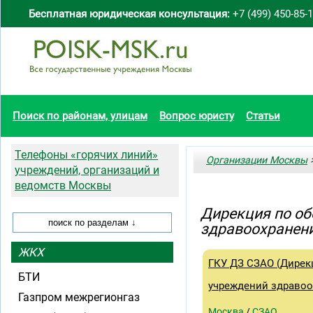
Бесплатная юридическая консультация:
+7 (499) 450-85-
Поиск по районам, улицам
Вопрос юристу
Статьи
Телефоны «горячих линий»
Организации Москвы
>
учреждений, организаций и
ведомств Москвы
Дирекция по об
здравоохранен
ЖКХ
ГКУ ДЗ СЗАО (Дирек
БТИ
учреждений здравоо
Газпром межрегионгаз
Москва
/
СЗАО