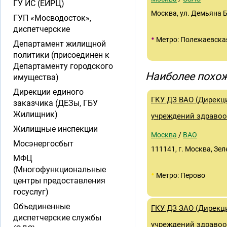
ГУ ИС (ЕИРЦ)
Москва, ул. Демьяна Бе
ГУП «Мосводосток»,
диспетчерские
•
Метро: Полежаевска
Департамент жилищной
политики (присоединен к
Департаменту городского
Наиболее похож
имущества)
Дирекции единого
ГКУ ДЗ ВАО (Дирекц
заказчика (ДЕЗы, ГБУ
Жилищник)
учреждений здравоо
Жилищные инспекции
Москва
/
ВАО
Мосэнергосбыт
111141, г. Москва, Зел
МФЦ
(Многофункциональные
•
Метро: Перово
центры предоставления
госуслуг)
Объединенные
ГКУ ДЗ ЗАО (Дирекц
диспетчерские службы
учреждений здравоо