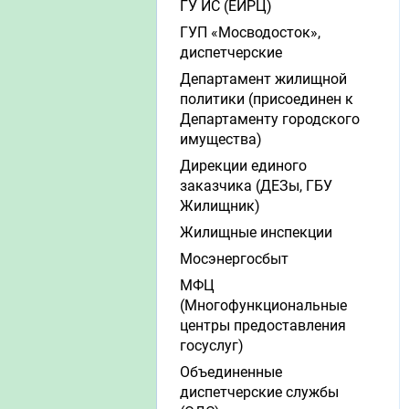
ГУ ИС (ЕИРЦ)
ГУП «Мосводосток»,
диспетчерские
Департамент жилищной
политики (присоединен к
Департаменту городского
имущества)
Дирекции единого
заказчика (ДЕЗы, ГБУ
Жилищник)
Жилищные инспекции
Мосэнергосбыт
МФЦ
(Многофункциональные
центры предоставления
госуслуг)
Объединенные
диспетчерские службы