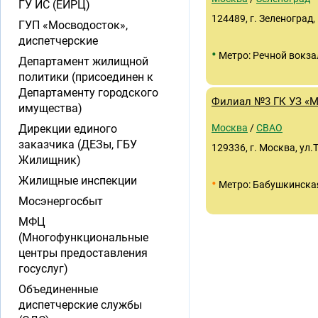
ГУ ИС (ЕИРЦ)
124489, г. Зеленоград,
ГУП «Мосводосток»,
диспетчерские
•
Метро: Речной вокза
Департамент жилищной
политики (присоединен к
Департаменту городского
Филиал №3 ГК УЗ «
имущества)
Дирекции единого
Москва
/
СВАО
заказчика (ДЕЗы, ГБУ
129336, г. Москва, ул.
Жилищник)
Жилищные инспекции
•
Метро: Бабушкинска
Мосэнергосбыт
МФЦ
(Многофункциональные
центры предоставления
госуслуг)
Объединенные
диспетчерские службы