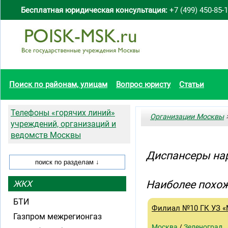
Бесплатная юридическая консультация:
+7 (499) 450-85-
Поиск по районам, улицам
Вопрос юристу
Статьи
Телефоны «горячих линий»
Организации Москвы
>
учреждений, организаций и
ведомств Москвы
Диспансеры на
Наиболее похож
ЖКХ
БТИ
Филиал №10 ГК УЗ 
Газпром межрегионгаз
Москва
/
Зеленоград