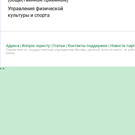
Управления физической
культуры и спорта
Адреса
|
Вопрос юристу
|
Статьи
|
Контакты поддержки
|
Новости пар
Справочник по государственным учреждениям Москвы, удобный поиск по карте, по райо
улице.
<
>