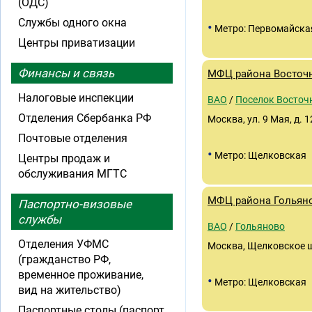
(ОДС)
Службы одного окна
•
Метро: Первомайска
Центры приватизации
Финансы и связь
МФЦ района Восточ
Налоговые инспекции
ВАО
/
Поселок Восточ
Отделения Сбербанка РФ
Москва, ул. 9 Мая, д. 1
Почтовые отделения
•
Метро: Щелковская
Центры продаж и
обслуживания МГТС
МФЦ района Гольян
Паспортно-визовые
службы
ВАО
/
Гольяново
Отделения УФМС
Москва, Щелковское ш
(гражданство РФ,
временное проживание,
•
Метро: Щелковская
вид на жительство)
Паспортные столы (паспорт