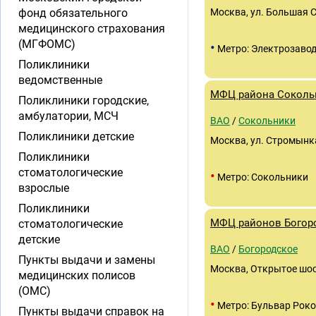
фонд обязательного
Москва, ул. Большая 
медицинского страхования
(МГФОМС)
•
Метро: Электрозаво
Поликлиники
ведомственные
МФЦ района Соколь
Поликлиники городские,
амбулатории, МСЧ
ВАО
/
Сокольники
Поликлиники детские
Москва, ул. Стромынка
Поликлиники
стоматологические
•
Метро: Сокольники
взрослые
Поликлиники
МФЦ районов Богоро
стоматологические
детские
ВАО
/
Богородское
Пункты выдачи и замены
Москва, Открытое шосс
медицинских полисов
(ОМС)
•
Метро: Бульвар Роко
Пункты выдачи справок на