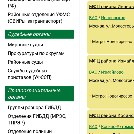
РФ)
МФЦ района Иванов
Районные отделения УФМС
ВАО
/
Ивановское
(ОВИРы, загранпаспорт)
Москва, ул.Молостовы
Судебные органы
•
Метро: Новогиреево
Мировые судьи
Прокуратуры по округам
МФЦ района Измай
Районные суды
Служба судебных
ВАО
/
Измайлово
приставов (УФССП)
Москва, ул. Молостовы
Правоохранительные
•
Метро: Новогиреево
органы
Группы разбора ГИБДД
МФЦ района Косино
Отделения ГИБДД (МРЭО,
ТНРЭР)
ВАО
/
Косино-Ухтомск
Отделения полиции