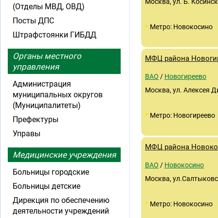
Москва, ул. Б. Косинск
(Отделы МВД, ОВД)
Посты ДПС
•
Метро: Новокосино
Штрафстоянки ГИБДД
Органы местного
МФЦ района Новоги
управления
ВАО
/
Новогиреево
Администрация
Москва, ул. Алексея Ди
муниципальных округов
(Муниципалитеты)
•
Метро: Новогиреево
Префектуры
Управы
МФЦ района Новоко
Медицинские учреждения
ВАО
/
Новокосино
Больницы городские
Москва, ул.Салтыковс
Больницы детские
Дирекция по обеспечению
•
Метро: Новокосино
деятельности учреждений