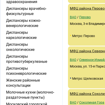
здравоохранения
Диспансеры врачебно-
МФЦ района Перово
физкультурные
ВАО
/
Перово
Диспансеры кожно-
Москва, 3-я Владимирс
венерологические
Диспансеры
•
Метро: Перово
наркологические
Диспансеры
онкологические
МФЦ района Северн
Диспансеры
ВАО
/
Северное Измай
противотуберкулезные
Москва, ул. 15-я Парко
Диспансеры
психоневрологические
•
Метро: Щелковская
Женские районные
консультации
Молочные кухни (молочно-
МФЦ района Соколи
раздаточные пункты)
ВАО
/
Соколиная Гора
Московский городской