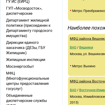
ГУ ИС (ЕИРЦ)
ГУП «Мосводосток»,
•
Метро: Преображенс
диспетчерские
Департамент жилищной
политики (присоединен к
Наиболее похож
Департаменту городского
имущества)
МФЦ района Вешняк
Дирекции единого
заказчика (ДЕЗы, ГБУ
ВАО
/
Вешняки
Жилищник)
Москва, ул. Вешняковс
Жилищные инспекции
•
Мосэнергосбыт
Метро: Выхино
МФЦ
(Многофункциональные
МФЦ района Восточ
центры предоставления
госуслуг)
ВАО
/
Восточное Изма
Объединенные
Москва, Измайловский 
диспетчерские службы
2015)