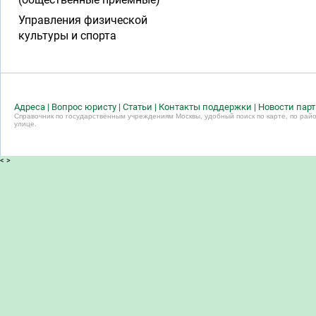
Управления физической
культуры и спорта
Адреса
|
Вопрос юристу
|
Статьи
|
Контакты поддержки
|
Новости пар
Справочник по государственным учреждениям Москвы, удобный поиск по карте, по райо
улице.
<
>