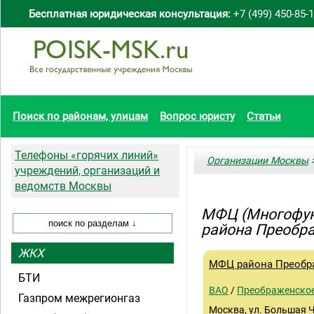
Бесплатная юридическая консультация:
+7 (499) 450-85-
Поиск по районам, улицам
Вопрос юристу
Статьи
Телефоны «горячих линий»
Организации Москвы
>
учреждений, организаций и
ведомств Москвы
МФЦ (Многофун
района Преобр
ЖКХ
МФЦ района Преобр
БТИ
ВАО
/
Преображенско
Газпром межрегионгаз
Москва, ул. Большая Че