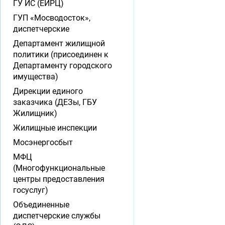
ГУ ИС (ЕИРЦ)
ГУП «Мосводосток»,
диспетчерские
Департамент жилищной
политики (присоединен к
Департаменту городского
имущества)
Дирекции единого
заказчика (ДЕЗы, ГБУ
Жилищник)
Жилищные инспекции
Мосэнергосбыт
МФЦ
(Многофункциональные
центры предоставления
госуслуг)
Объединенные
диспетчерские службы