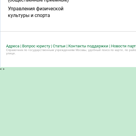
Управления физической
культуры и спорта
Адреса
|
Вопрос юристу
|
Статьи
|
Контакты поддержки
|
Новости пар
Справочник по государственным учреждениям Москвы, удобный поиск по карте, по райо
улице.
<
>