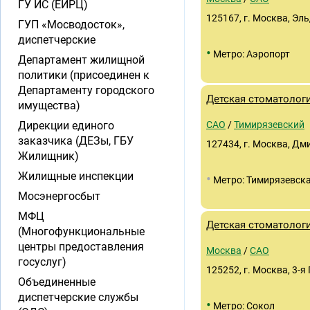
ГУ ИС (ЕИРЦ)
125167, г. Москва, Эль
ГУП «Мосводосток»,
диспетчерские
•
Метро: Аэропорт
Департамент жилищной
политики (присоединен к
Департаменту городского
Детская стоматолог
имущества)
Дирекции единого
САО
/
Тимирязевский
заказчика (ДЕЗы, ГБУ
127434, г. Москва, Дми
Жилищник)
Жилищные инспекции
•
Метро: Тимирязевск
Мосэнергосбыт
МФЦ
Детская стоматолог
(Многофункциональные
центры предоставления
Москва
/
САО
госуслуг)
125252, г. Москва, 3-я 
Объединенные
диспетчерские службы
•
Метро: Сокол