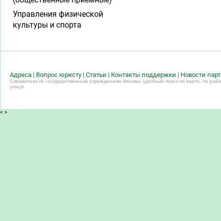
Управления физической
культуры и спорта
Адреса
|
Вопрос юристу
|
Статьи
|
Контакты поддержки
|
Новости пар
Справочник по государственным учреждениям Москвы, удобный поиск по карте, по райо
улице.
<
>