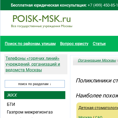
Бесплатная юридическая консультация:
+7 (499) 450-85-
Поиск по районам, улицам
Вопрос юристу
Статьи
Телефоны «горячих линий»
Организации Москвы
>
учреждений, организаций и
ведомств Москвы
Поликлиники ст
Наиболее похож
ЖКХ
БТИ
Детская стоматолог
Газпром межрегионгаз
Москва
/
САО