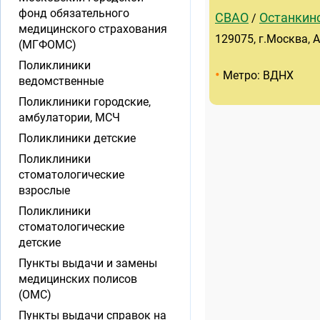
фонд обязательного
СВАО
Останкин
/
медицинского страхования
129075, г.Москва, Ар
(МГФОМС)
Поликлиники
•
Метро: ВДНХ
ведомственные
Поликлиники городские,
амбулатории, МСЧ
Поликлиники детские
Поликлиники
стоматологические
взрослые
Поликлиники
стоматологические
детские
Пункты выдачи и замены
медицинских полисов
(ОМС)
Пункты выдачи справок на