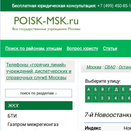
Бесплатная юридическая консультация:
+7 (499) 450-85-
Поиск по районам, улицам
Вопрос юристу
Статьи
Телефоны «горячих линий»
Москва
:
СВАО
:
Остан
учреждений, диспетчерских и
справочных служб Москвы
Выберите улицу:
А
Б
В
Г
Д
Е
Я
1
2
3
4
5
6
ЖКХ
7-й Новоостанк
БТИ
Газпром межрегионгаз
Индекс
Но