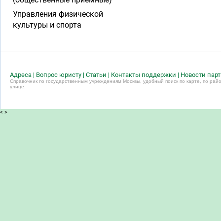
Управления физической
культуры и спорта
Адреса
|
Вопрос юристу
|
Статьи
|
Контакты поддержки
|
Новости пар
Справочник по государственным учреждениям Москвы, удобный поиск по карте, по райо
улице.
<
>