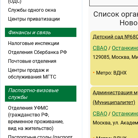
(ОДС)
Службы одного окна
Список орга
Центры приватизации
Ново
Финансы и связь
Детский сад №68
Налоговые инспекции
СВАО
Останкин
/
Отделения Сбербанка РФ
129085, Москва, Ми
Почтовые отделения
Центры продаж и
•
Метро: ВДНХ
обслуживания МГТС
Паспортно-визовые
Администрация м
службы
(Муниципалитет)
Отделения УФМС
СВАО
Останкин
/
(гражданство РФ,
временное проживание,
Москва, ул. Акаде
вид на жительство)
Паспортные столы (паспорт