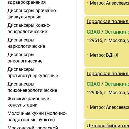
•
здравоохранения
Метро: Алексеевс
Диспансеры врачебно-
физкультурные
Городская поликл
Диспансеры кожно-
венерологические
СВАО
Останкин
/
Диспансеры
129515, г. Москва, 
наркологические
•
Диспансеры
Метро: ВДНХ
онкологические
Диспансеры
Городская поликл
противотуберкулезные
Диспансеры
СВАО
Останкин
/
психоневрологические
129085, г. Москва, у
Женские районные
консультации
•
Метро: Алексеевс
Молочные кухни (молочно-
раздаточные пункты)
Детская библиот
Московский городской