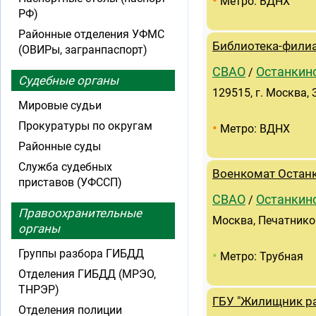
•
Метро: ВДНХ
РФ)
Районные отделения УФМС
Библиотека-филиа
(ОВИРы, загранпаспорт)
СВАО
Останкин
/
Судебные органы
129515, г. Москва, 
Мировые судьи
Прокуратуры по округам
•
Метро: ВДНХ
Районные суды
Служба судебных
Военкомат Остан
приставов (УФССП)
СВАО
Останкин
/
Правоохранительные
Москва, Печатников
органы
Группы разбора ГИБДД
•
Метро: Трубная
Отделения ГИБДД (МРЭО,
ТНРЭР)
ГБУ "Жилищник ра
Отделения полиции