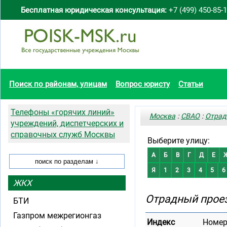
Бесплатная юридическая консультация:
+7 (499) 450-85-
Поиск по районам, улицам
Вопрос юристу
Статьи
Телефоны «горячих линий»
Москва
:
СВАО
:
Отрад
учреждений, диспетчерских и
справочных служб Москвы
Выберите улицу:
А
Б
В
Г
Д
Е
Я
1
2
3
4
5
6
ЖКХ
Отрадный прое
БТИ
Газпром межрегионгаз
Индекс
Номер