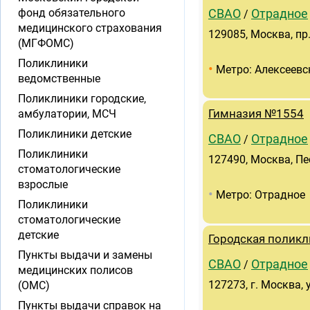
фонд обязательного
СВАО
Отрадное
/
медицинского страхования
129085, Москва, пр.
(МГФОМС)
Поликлиники
•
Метро: Алексеевс
ведомственные
Поликлиники городские,
амбулатории, МСЧ
Гимназия №1554
Поликлиники детские
СВАО
Отрадное
/
Поликлиники
127490, Москва, Пес
стоматологические
взрослые
•
Метро: Отрадное
Поликлиники
стоматологические
детские
Городская полик
Пункты выдачи и замены
СВАО
Отрадное
/
медицинских полисов
127273, г. Москва, 
(ОМС)
Пункты выдачи справок на