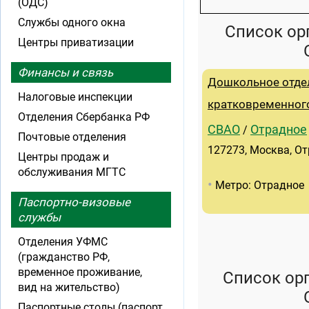
(ОДС)
Службы одного окна
Список ор
Центры приватизации
Финансы и связь
Дошкольное отде
Налоговые инспекции
кратковременног
Отделения Сбербанка РФ
СВАО
Отрадное
/
Почтовые отделения
127273, Москва, От
Центры продаж и
обслуживания МГТС
•
Метро: Отрадное
Паспортно-визовые
службы
Отделения УФМС
(гражданство РФ,
временное проживание,
Список ор
вид на жительство)
Паспортные столы (паспорт