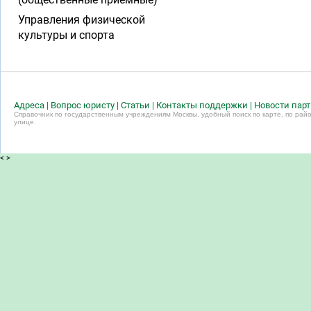
Управления физической
культуры и спорта
Адреса
|
Вопрос юристу
|
Статьи
|
Контакты поддержки
|
Новости пар
Справочник по государственным учреждениям Москвы, удобный поиск по карте, по райо
улице.
<
>