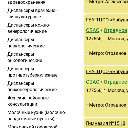
•
Метро: Алексеевс
здравоохранения
Диспансеры врачебно-
физкультурные
ГБУ ТЦСО «Бабуш
Диспансеры кожно-
СВАО
Отрадное
/
венерологические
127566, г. Москва, 
Диспансеры
наркологические
•
Метро: Отрадное
Диспансеры
онкологические
Диспансеры
ГБУ ТЦСО «Бабуш
противотуберкулезные
СВАО
Отрадное
/
Диспансеры
психоневрологические
127566, г. Москва, 
Женские районные
•
консультации
Метро: Отрадное
Молочные кухни (молочно-
раздаточные пункты)
Гимназия №1518
Московский городской