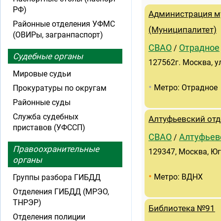
РФ)
Администрация м
Районные отделения УФМС
(Муниципалитет)
(ОВИРы, загранпаспорт)
СВАО
Отрадное
/
Судебные органы
127562г. Москва, у
Мировые судьи
•
Метро: Отрадное
Прокуратуры по округам
Районные суды
Служба судебных
Алтуфьевский отд
приставов (УФССП)
СВАО
Алтуфьев
/
Правоохранительные
129347, Москва, Юго
органы
•
Метро: ВДНХ
Группы разбора ГИБДД
Отделения ГИБДД (МРЭО,
ТНРЭР)
Библиотека №91
Отделения полиции