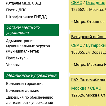
СВАО
Отрадное
/
(Отделы МВД, ОВД)
127562, г. Москва,
Посты ДПС
Штрафстоянки ГИБДД
•
Метро: Отрадное
Органы местного
управления
Бутырский район
Администрация
СВАО
Бутырски
/
муниципальных округов
(Муниципалитеты)
103055, ул. Образцо
Префектуры
•
Метро: Марьина 
Управы
Медицинские учреждения
ГБУ "Автомобиль
Больницы городские
Москва
СВАО
/
Больницы детские
129626, Москва, Ст
Дирекция по обеспечению
деятельности учреждений