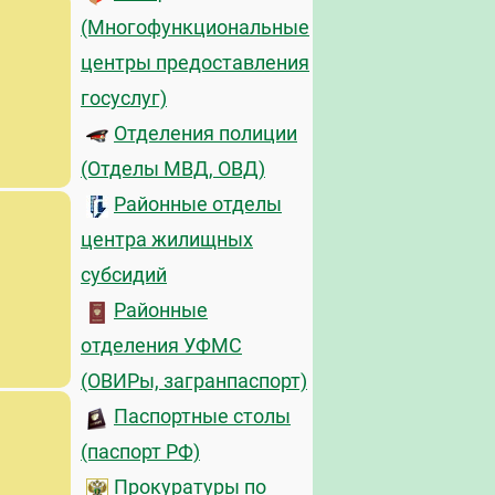
(Многофункциональные
центры предоставления
госуслуг)
Отделения полиции
(Отделы МВД, ОВД)
Районные отделы
центра жилищных
субсидий
Районные
отделения УФМС
(ОВИРы, загранпаспорт)
Паспортные столы
(паспорт РФ)
Прокуратуры по