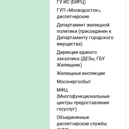
ГУ ИС (ЕИРЦ)
ГУП «Мосводосток»,
диспетчерские
Департамент жилищной
политики (присоединен к
Департаменту городского
имущества)
Дирекции единого
заказчика (ДЕЗы, ГБУ
Жилищник)
Жилищные инспекции
Мосэнергосбыт
МФЦ
(Многофункциональные
центры предоставления
госуслуг)
Объединенные
диспетчерские службы