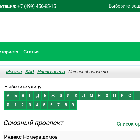
Выберите ваш
ьтация:
+7 (499) 450-85-15
с юристу
Статьи
Москва
:
ВАО
:
Новогиреево
: Союзный проспект
Выберите улицу:
А
Б
В
Г
Д
Е
Ж
З
И
К
Л
М
Н
О
П
Р
С
Т
Я
1
2
3
4
5
6
7
8
9
Союзный проспект
Список о
Индекс
Номера домов