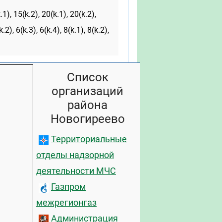
.1), 15(k.2), 20(k.1), 20(k.2),
.2), 6(k.3), 6(k.4), 8(k.1), 8(k.2),
Список
организаций
района
Новогиреево
Территориальные
отделы надзорной
деятельности МЧС
Газпром
межрегионгаз
Администрация