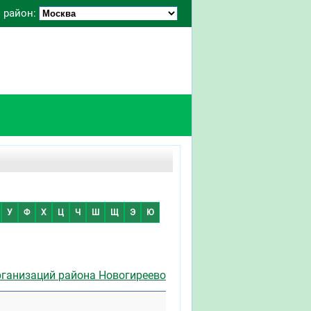
 район:
У
Ф
Х
Ц
Ч
Ш
Щ
Э
Ю
рганизаций района Новогиреево