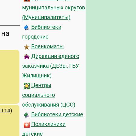
муниципальных округов
(Муниципалитеты)
Библиотеки
 на
городские
Военкоматы
Дирекции единого
заказчика (ДЕЗы, ГБУ
Жилищник)
Центры
социального
обслуживания (ЦСО)
П 14)
Библиотеки детские
Поликлиники
детские