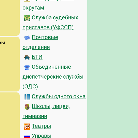
округам
Служба судебных
приставов (УФССП)
Почтовые
вы
отделения
БТИ
Объединенные
диспетчерские службы
(ОДС)
Службы одного окна
Школы, лицеи,
гимназии
Театры
Управы