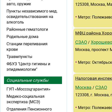
авто, оружие
125308, Москва, М
Пункты независимого мед.
•
освидетельствования на
Метро: Полежаев
алкоголь
Районные гематологи
МФЦ района Хор
Родильные дома
СЗАО
Хорошево
/
Станции переливания
крови
Москва, проспект М
Травмпункты
•
Метро: Октябрьск
ФБУЗ "Центр гигиены и
эпидемиологии"
Налоговая инспе
Социальные службы
Москва
СЗАО
/
ГУП «Моссоцгарантия»
123308, г. Москва,
Медико-социальная
экспертиза (МСЭ)
•
Метро: Полежаев
Отделения Пенсионного