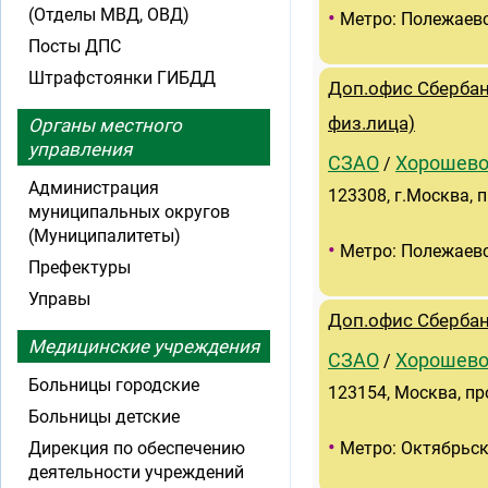
(Отделы МВД, ОВД)
•
Метро: Полежаев
Посты ДПС
Штрафстоянки ГИБДД
Доп.офис Сбербан
физ.лица)
Органы местного
управления
СЗАО
Хорошево
/
Администрация
123308, г.Москва, 
муниципальных округов
(Муниципалитеты)
•
Метро: Полежаев
Префектуры
Управы
Доп.офис Сберба
Медицинские учреждения
СЗАО
Хорошево
/
Больницы городские
123154, Москва, пр
Больницы детские
•
Дирекция по обеспечению
Метро: Октябрьск
деятельности учреждений