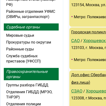
РФ)
123154, Москва, ул
Районные отделения УФМС
•
(ОВИРы, загранпаспорт)
Метро: Полежаев
Судебные органы
Городская полик
Мировые судьи
САО
Хорошевск
/
Прокуратуры по округам
123103, г. Москва,
Районные суды
Служба судебных
•
Метро: Полежаев
приставов (УФССП)
Правоохранительные
Доп.офис Сбербан
органы
физ.лица)
Группы разбора ГИБДД
СЗАО
Хорошево
/
Отделения ГИБДД (МРЭО,
ТНРЭР)
123308, г.Москва, 
Отделения полиции