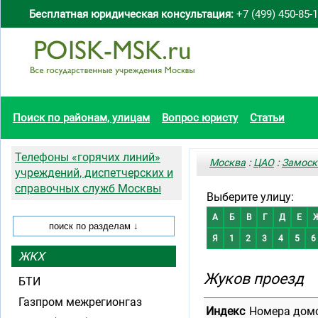
Бесплатная юридическая консультация:
+7 (499) 450-85-
Поиск по районам, улицам
Вопрос юристу
Статьи
Телефоны «горячих линий»
Москва
:
ЦАО
:
Замоск
учреждений, диспетчерских и
справочных служб Москвы
Выберите улицу:
А
Б
В
Г
Д
Е
Я
1
2
3
4
5
6
ЖКХ
Жуков проезд
БТИ
Газпром межрегионгаз
Индекс
Номера дом