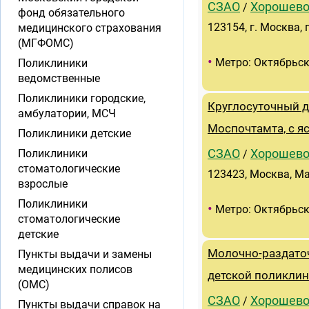
СЗАО
Хорошево
/
фонд обязательного
123154, г. Москва,
медицинского страхования
(МГФОМС)
•
Метро: Октябрьск
Поликлиники
ведомственные
Поликлиники городские,
Круглосуточный д
амбулатории, МСЧ
Моспочтамта, с я
Поликлиники детские
Поликлиники
СЗАО
Хорошево
/
стоматологические
123423, Москва, Ма
взрослые
Поликлиники
•
Метро: Октябрьск
стоматологические
детские
Молочно-раздаточ
Пункты выдачи и замены
медицинских полисов
детской поликли
(ОМС)
СЗАО
Хорошево
/
Пункты выдачи справок на