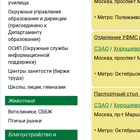
Москва, проспект 
училища
Окружные управления
•
Метро: Полежаев
образования и дирекции
(присоединено к
Департаменту
Отделение УФМС 
образования)
ОСИП (Окружные службы
СЗАО
Хорошево
/
информационной
Москва, проспект М
поддержки)
Центры занятости (биржи
•
Метро: Октябрьск
труда)
Школы, лицеи, гимназии
Паспортный стол
Животные
СЗАО
Хорошево
/
Ветклиники, СББЖ
Москва, пр-т Марша
Птичьи рынки
•
Метро: Октябрьск
Благоустройство и