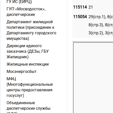
ГУ ИС (ЕИРЦ)
115114
21
ГУП «Мосводосток»,
диспетчерские
115054
29(стр.1), 8(с
Департамент жилищной
8(стр.3), 8(ст
политики (присоединен к
Департаменту городского
3(стр.2), 3(ст
имущества)
Дирекции единого
заказчика (ДЕЗы, ГБУ
Жилищник)
Жилищные инспекции
Мосэнергосбыт
МФЦ
(Многофункциональные
центры предоставления
госуслуг)
Объединенные
диспетчерские службы