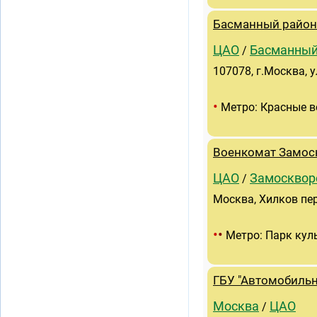
Басманный район
ЦАО
Басманны
/
107078, г.Москва, у
•
Метро: Красные в
Военкомат Замос
ЦАО
Замосквор
/
Москва, Хилков пер.,
•
•
Метро: Парк кул
ГБУ "Автомобиль
Москва
ЦАО
/