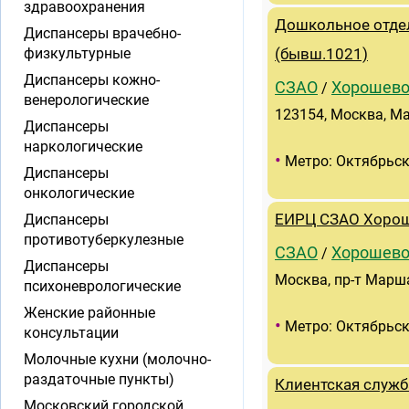
здравоохранения
Дошкольное отдел
Диспансеры врачебно-
физкультурные
(бывш.1021)
Диспансеры кожно-
СЗАО
Хорошево
/
венерологические
123154, Москва, М
Диспансеры
наркологические
•
Метро: Октябрьск
Диспансеры
онкологические
Диспансеры
ЕИРЦ СЗАО Хоро
противотуберкулезные
СЗАО
Хорошево
/
Диспансеры
Москва, пр-т Марша
психоневрологические
Женские районные
•
Метро: Октябрьск
консультации
Молочные кухни (молочно-
раздаточные пункты)
Клиентская служ
Московский городской