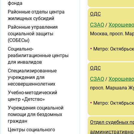
фонда
Районные отделы центра
ОДС
жилищных субсидий
СЗАО
Хорошево
/
Районные управления
социальной защиты
Москва, просп. Мар
(СОБЕСы)
•
Социально-
Метро: Октябрьск
реабилитационные центры
для инвалидов
ОДС
Специализированные
учреждения для
СЗАО
Хорошево
/
несовершеннолетних
просп. Маршала Жук
Учебно-методический
центр «Детство»
•
Метро: Октябрьск
Учреждения социальной
помощи для бездомных
граждан
Отдел судебных п
Центры социального
административно