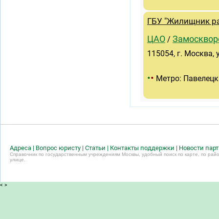
ГБУ "Жилищник ра
ЦАО
Замосквор
/
115054, г. Москва, у
•
•
Метро: Павелецк
Адреса
|
Вопрос юристу
|
Статьи
|
Контакты поддержки
|
Новости пар
Справочник по государственным учреждениям Москвы, удобный поиск по карте, по райо
улице.
<
>