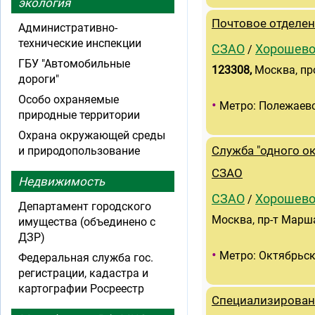
экология
Почтовое отделен
Административно-
технические инспекции
СЗАО
Хорошево
/
ГБУ "Автомобильные
123308
,
Москва, пр
дороги"
Особо охраняемые
•
Метро: Полежаев
природные территории
Охрана окружающей среды
и природопользование
Служба "одного о
СЗАО
Недвижимость
СЗАО
Хорошево
/
Департамент городского
Москва, пр-т Марша
имущества (объединено с
ДЗР)
•
Метро: Октябрьск
Федеральная служба гос.
регистрации, кадастра и
картографии Росреестр
Специализирован