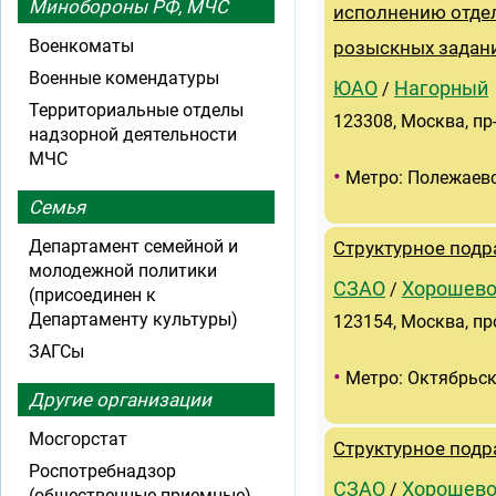
Минобороны РФ, МЧС
исполнению отде
Военкоматы
розыскных задан
Военные комендатуры
ЮАО
Нагорный
/
Территориальные отделы
123308, Москва, пр
надзорной деятельности
МЧС
•
Метро: Полежаев
Семья
Департамент семейной и
Структурное подр
молодежной политики
СЗАО
Хорошево
/
(присоединен к
Департаменту культуры)
123154, Москва, пр
ЗАГСы
•
Метро: Октябрьск
Другие организации
Мосгорстат
Структурное подр
Роспотребнадзор
СЗАО
Хорошево
/
(общественные приемные)