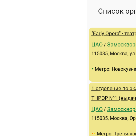
Список ор
"Early Opera" - те
ЦАО
Замосквор
/
115035, Москва, ул
•
Метро: Новокузн
1 отделение по 
ТНРЭР №1 (выдача
ЦАО
Замосквор
/
115035, Москва, Орд
•
•
Метро: Третьяко