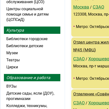
обслуживания (ЦСО)
Москва
СЗАО
/
Центры социальной
помощи семье и детям
123308, Москва, пр
(ЦСПСиД)
•
Метро: Октябрьск
Культура
Библиотеки городские
Отдел центра жи
Библиотеки детские
№45 (МФЦ)
Музеи
СЗАО
Хорошево
/
Театры
Москва, пр-т марша
Цирки
Образование и работа
•
Метро: Октябрьск
ВУЗы
Детские сады, ясли (ДОУ),
Отделение «Совён
прогимназии
СЗАО
Хорошево
/
Колледжи, техникумы,