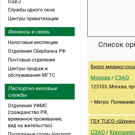
(ОДС)
Службы одного окна
Центры приватизации
Финансы и связь
Налоговые инспекции
Список ор
Отделения Сбербанка РФ
Почтовые отделения
Бюро медико-соц
Центры продаж и
обслуживания МГТС
Москва
СЗАО
/
123103, Москва, пр
Паспортно-визовые
службы
•
Метро: Полежаев
Отделения УФМС
(гражданство РФ,
временное проживание,
ГБУ ТЦСО «Щукин
вид на жительство)
СЗАО
Хорошево
/
Паспортные столы (паспорт