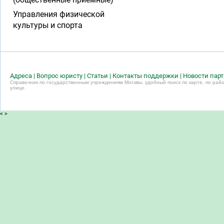
Управления физической
культуры и спорта
Адреса
|
Вопрос юристу
|
Статьи
|
Контакты поддержки
|
Новости пар
Справочник по государственным учреждениям Москвы, удобный поиск по карте, по райо
улице.
<
>