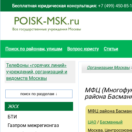
Бесплатная юридическая консультация:
+7 (499) 450-85-
Поиск по районам, улицам
Вопрос юристу
Статьи
Телефоны «горячих линий»
Организации Москвы
>
учреждений, организаций и
ведомств Москвы
МФЦ (Многофун
района Басман
ЖКХ
МФЦ района Басма
БТИ
ЦАО
/
Басманный
Газпром межрегионгаз
Москва, Центросоюзный 