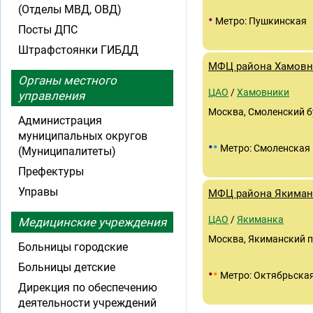
(Отделы МВД, ОВД)
•
Метро: Пушкинская
Посты ДПС
Штрафстоянки ГИБДД
МФЦ района Хамовн
Органы местного
ЦАО
/
Хамовники
управления
Москва, Смоленский бу
Администрация
муниципальных округов
•
•
Метро: Смоленская
(Муниципалитеты)
Префектуры
Управы
МФЦ района Якиман
ЦАО
/
Якиманка
Медицинские учреждения
Москва, Якиманский пер.
Больницы городские
Больницы детские
•
•
Метро: Октябрьска
Дирекция по обеспечению
деятельности учреждений