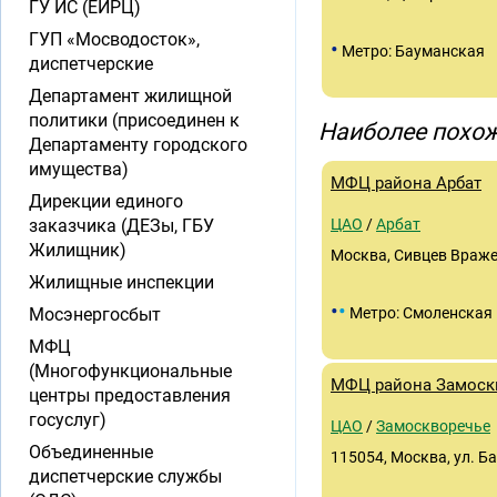
ГУ ИС (ЕИРЦ)
ГУП «Мосводосток»,
•
Метро: Бауманская
диспетчерские
Департамент жилищной
политики (присоединен к
Наиболее похож
Департаменту городского
имущества)
МФЦ района Арбат
Дирекции единого
заказчика (ДЕЗы, ГБУ
ЦАО
/
Арбат
Жилищник)
Москва, Сивцев Вражек
Жилищные инспекции
•
•
Мосэнергосбыт
Метро: Смоленская
МФЦ
(Многофункциональные
МФЦ района Замоск
центры предоставления
госуслуг)
ЦАО
/
Замоскворечье
Объединенные
115054, Москва, ул. Ба
диспетчерские службы