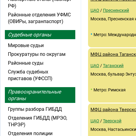
РФ)
ЦАО
/
Пресненский
Районные отделения УФМС
Москва, Пресненская н
(ОВИРы, загранпаспорт)
•
Судебные органы
Метро: Международ
Мировые судьи
Прокуратуры по округам
МФЦ района Таганс
Районные суды
ЦАО
/
Таганский
Служба судебных
Москва, бульвар Энтуз
приставов (УФССП)
•
Метро: Римская
Правоохранительные
органы
Группы разбора ГИБДД
МФЦ района Тверск
Отделения ГИБДД (МРЭО,
ЦАО
/
Тверской
ТНРЭР)
Москва, Настасьинский 
Отделения полиции