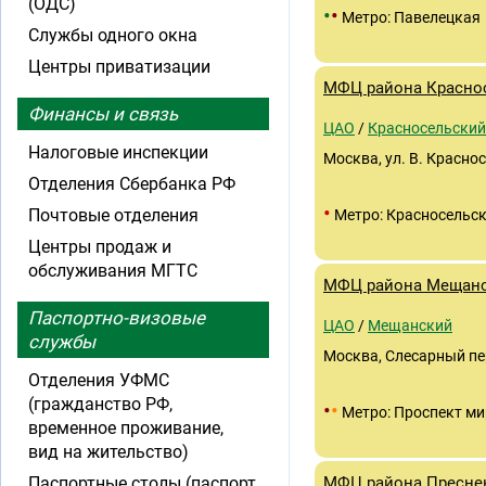
(ОДС)
•
•
Метро: Павелецкая
Службы одного окна
Центры приватизации
МФЦ района Красно
Финансы и связь
ЦАО
/
Красносельский
Налоговые инспекции
Москва, ул. В. Красносе
Отделения Сбербанка РФ
•
Почтовые отделения
Метро: Красносельс
Центры продаж и
обслуживания МГТС
МФЦ района Мещан
Паспортно-визовые
ЦАО
/
Мещанский
службы
Москва, Слесарный пер
Отделения УФМС
(гражданство РФ,
•
•
Метро: Проспект ми
временное проживание,
вид на жительство)
Паспортные столы (паспорт
МФЦ района Пресне