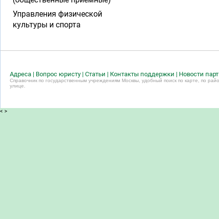
Управления физической
культуры и спорта
Адреса
|
Вопрос юристу
|
Статьи
|
Контакты поддержки
|
Новости пар
Справочник по государственным учреждениям Москвы, удобный поиск по карте, по райо
улице.
<
>