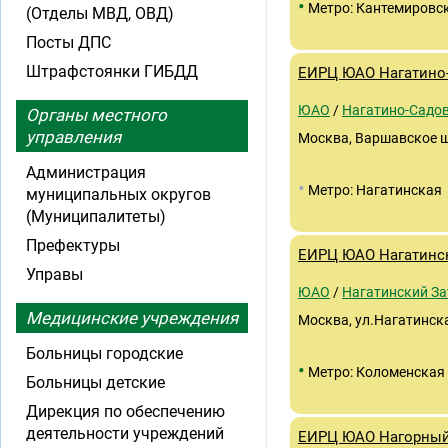
•
Метро: Кантемировс
(Отделы МВД, ОВД)
Посты ДПС
Штрафстоянки ГИБДД
ЕИРЦ ЮАО Нагатино
ЮАО
/
Нагатино-Садо
Органы местного
управления
Москва, Варшавское шос
Администрация
•
Метро: Нагатинская
муниципальных округов
(Муниципалитеты)
Префектуры
ЕИРЦ ЮАО Нагатинс
Управы
ЮАО
/
Нагатинский За
Медицинские учреждения
Москва, ул.Нагатинска
Больницы городские
•
Метро: Коломенская
Больницы детские
Дирекция по обеспечению
деятельности учреждений
ЕИРЦ ЮАО Нагорны