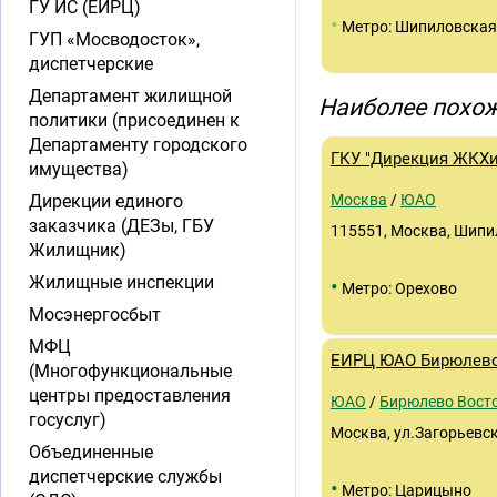
ГУ ИС (ЕИРЦ)
•
Метро: Шипиловская
ГУП «Мосводосток»,
диспетчерские
Департамент жилищной
Наиболее похож
политики (присоединен к
Департаменту городского
ГКУ "Дирекция ЖКХ
имущества)
Дирекции единого
Москва
/
ЮАО
заказчика (ДЕЗы, ГБУ
115551, Москва, Шипил
Жилищник)
Жилищные инспекции
•
Метро: Орехово
Мосэнергосбыт
МФЦ
ЕИРЦ ЮАО Бирюлево
(Многофункциональные
центры предоставления
ЮАО
/
Бирюлево Вост
госуслуг)
Москва, ул.Загорьевска
Объединенные
диспетчерские службы
•
Метро: Царицыно