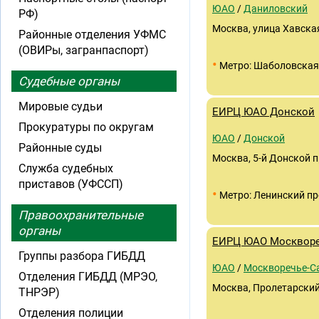
ЮАО
/
Даниловский
РФ)
Москва, улица Хавская
Районные отделения УФМС
(ОВИРы, загранпаспорт)
•
Метро: Шаболовская
Судебные органы
Мировые судьи
ЕИРЦ ЮАО Донской
Прокуратуры по округам
ЮАО
/
Донской
Районные суды
Москва, 5-й Донской про
Служба судебных
приставов (УФССП)
•
Метро: Ленинский пр
Правоохранительные
органы
ЕИРЦ ЮАО Москворе
Группы разбора ГИБДД
ЮАО
/
Москворечье-С
Отделения ГИБДД (МРЭО,
Москва, Пролетарский 
ТНРЭР)
Отделения полиции