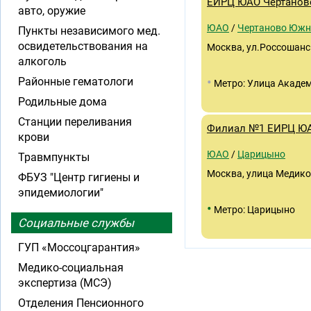
ЕИРЦ ЮАО Чертанов
авто, оружие
ЮАО
/
Чертаново Южн
Пункты независимого мед.
освидетельствования на
Москва, ул.Россошанск
алкоголь
•
Районные гематологи
Метро: Улица Академ
Родильные дома
Станции переливания
Филиал №1 ЕИРЦ Ю
крови
ЮАО
/
Царицыно
Травмпункты
Москва, улица Медиков
ФБУЗ "Центр гигиены и
эпидемиологии"
•
Метро: Царицыно
Социальные службы
ГУП «Моссоцгарантия»
Медико-социальная
экспертиза (МСЭ)
Отделения Пенсионного