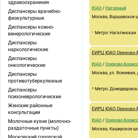
здравоохранения
ЮАО
/
Нагорный
Диспансеры врачебно-
Москва, Варшавское ш.,
физкультурные
Диспансеры кожно-
•
Метро: Нагатинская
венерологические
Диспансеры
наркологические
ЕИРЦ ЮАО Орехово-
Диспансеры
ЮАО
/
Орехово-Борисо
онкологические
Москва, ул. Ясеневая, 
Диспансеры
противотуберкулезные
•
Метро: Домодедовск
Диспансеры
психоневрологические
Женские районные
ЕИРЦ ЮАО Орехово-
консультации
ЮАО
/
Орехово-Борис
Молочные кухни (молочно-
раздаточные пункты)
Москва, Каширское шосс
Московский городской