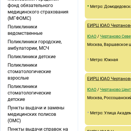
•
фонд обязательного
Метро: Домодедовск
медицинского страхования
(МГФОМС)
ЕИРЦ ЮАО Чертанов
Поликлиники
ведомственные
ЮАО
/
Чертаново Севе
Поликлиники городские,
Москва, Варшавское шос
амбулатории, МСЧ
Поликлиники детские
•
Метро: Южная
Поликлиники
стоматологические
взрослые
ЕИРЦ ЮАО Чертанов
Поликлиники
ЮАО
/
Чертаново Цен
стоматологические
Москва, Россошанский 
детские
Пункты выдачи и замены
•
Метро: Улица Академ
медицинских полисов
(ОМС)
Пункты выдачи справок на