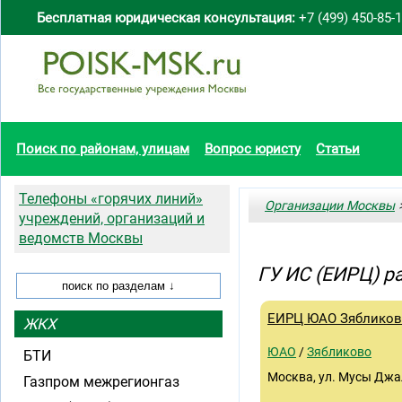
Бесплатная юридическая консультация:
+7 (499) 450-85-
Поиск по районам, улицам
Вопрос юристу
Статьи
Телефоны «горячих линий»
Организации Москвы
>
учреждений, организаций и
ведомств Москвы
ГУ ИС (ЕИРЦ) р
ЕИРЦ ЮАО Зяблико
ЖКХ
ЮАО
/
Зябликово
БТИ
Москва, ул. Мусы Джал
Газпром межрегионгаз