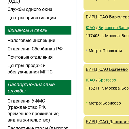
(ОДС)
Службы одного окна
ЕИРЦ ЮАО Бирюлево
Центры приватизации
ЮАО
/
Бирюлево Запа
Финансы и связь
117403, г. Москва, Во
Налоговые инспекции
Отделения Сбербанка РФ
•
Метро: Пражская
Почтовые отделения
Центры продаж и
ЕИРЦ ЮАО Братеево
обслуживания МГТС
ЮАО
/
Братеево
Паспортно-визовые
115211, г. Москва, Бори
службы
Отделения УФМС
•
Метро: Борисово
(гражданство РФ,
временное проживание,
вид на жительство)
ЕИРЦ ЮАО Данилов
Паспортные столы (паспорт