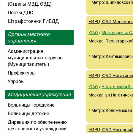
•
Метро: Шипиловская
(Отделы МВД, ОВД)
Посты ДПС
Штрафстоянки ГИБДД
ЕИРЦ ЮАО Москворе
ЮАО
/
Москворечье-С
Органы местного
управления
Москва, Пролетарский 
Администрация
•
Метро: Кантемировс
муниципальных округов
(Муниципалитеты)
Префектуры
ЕИРЦ ЮАО Нагатинс
Управы
ЮАО
/
Нагатинский За
Медицинские учреждения
Москва, ул.Нагатинска
Больницы городские
•
Метро: Коломенская
Больницы детские
Дирекция по обеспечению
деятельности учреждений
ЕИРЦ ЮАО Нагорны