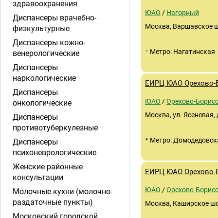
здравоохранения
ЮАО
/
Нагорный
Диспансеры врачебно-
Москва, Варшавское ш.,
физкультурные
Диспансеры кожно-
•
Метро: Нагатинская
венерологические
Диспансеры
наркологические
ЕИРЦ ЮАО Орехово-
Диспансеры
ЮАО
/
Орехово-Борисо
онкологические
Москва, ул. Ясеневая, 
Диспансеры
противотуберкулезные
•
Метро: Домодедовск
Диспансеры
психоневрологические
Женские районные
ЕИРЦ ЮАО Орехово-
консультации
ЮАО
/
Орехово-Борис
Молочные кухни (молочно-
раздаточные пункты)
Москва, Каширское шосс
Московский городской