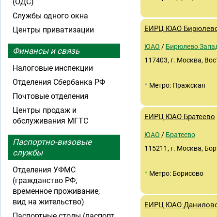
(ОДС)
Службы одного окна
ЕИРЦ ЮАО Бирюлево
Центры приватизации
ЮАО
/
Бирюлево Запа
Финансы и связь
117403, г. Москва, Во
Налоговые инспекции
Отделения Сбербанка РФ
•
Метро: Пражская
Почтовые отделения
Центры продаж и
ЕИРЦ ЮАО Братеево
обслуживания МГТС
ЮАО
/
Братеево
Паспортно-визовые
115211, г. Москва, Бори
службы
Отделения УФМС
•
Метро: Борисово
(гражданство РФ,
временное проживание,
вид на жительство)
ЕИРЦ ЮАО Данилов
Паспортные столы (паспорт