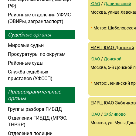
ЮАО
/
Даниловский
РФ)
Москва, улица Хавская
Районные отделения УФМС
(ОВИРы, загранпаспорт)
•
Метро: Шаболовская
Судебные органы
Мировые судьи
ЕИРЦ ЮАО Донской
Прокуратуры по округам
ЮАО
/
Донской
Районные суды
Москва, 5-й Донской про
Служба судебных
приставов (УФССП)
•
Метро: Ленинский пр
Правоохранительные
органы
ЕИРЦ ЮАО Зяблико
Группы разбора ГИБДД
ЮАО
/
Зябликово
Отделения ГИБДД (МРЭО,
Москва, ул. Мусы Джал
ТНРЭР)
Отделения полиции