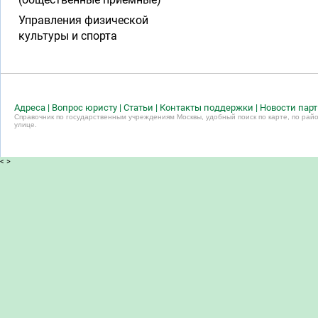
Управления физической
культуры и спорта
Адреса
|
Вопрос юристу
|
Статьи
|
Контакты поддержки
|
Новости пар
Справочник по государственным учреждениям Москвы, удобный поиск по карте, по райо
улице.
<
>