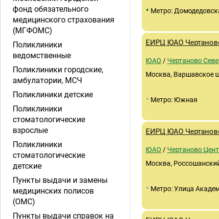
•
фонд обязательного
Метро: Домодедовск
медицинского страхования
(МГФОМС)
ЕИРЦ ЮАО Чертанов
Поликлиники
ведомственные
ЮАО
/
Чертаново Севе
Поликлиники городские,
Москва, Варшавское шос
амбулатории, МСЧ
Поликлиники детские
•
Метро: Южная
Поликлиники
стоматологические
взрослые
ЕИРЦ ЮАО Чертанов
Поликлиники
ЮАО
/
Чертаново Цен
стоматологические
Москва, Россошанский 
детские
Пункты выдачи и замены
•
Метро: Улица Академ
медицинских полисов
(ОМС)
Пункты выдачи справок на