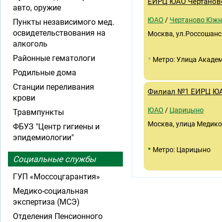
ЕИРЦ ЮАО Чертанов
авто, оружие
ЮАО
/
Чертаново Южн
Пункты независимого мед.
освидетельствования на
Москва, ул.Россошанск
алкоголь
•
Районные гематологи
Метро: Улица Академ
Родильные дома
Станции переливания
Филиал №1 ЕИРЦ Ю
крови
ЮАО
/
Царицыно
Травмпункты
Москва, улица Медиков
ФБУЗ "Центр гигиены и
эпидемиологии"
•
Метро: Царицыно
Социальные службы
ГУП «Моссоцгарантия»
Медико-социальная
экспертиза (МСЭ)
Отделения Пенсионного