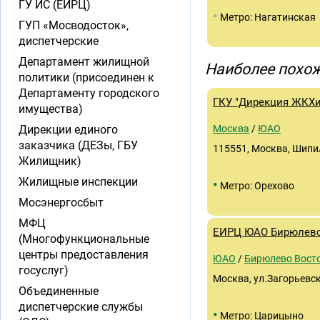
ГУ ИС (ЕИРЦ)
•
Метро: Нагатинская
ГУП «Мосводосток»,
диспетчерские
Департамент жилищной
Наиболее похож
политики (присоединен к
Департаменту городского
ГКУ "Дирекция ЖКХ
имущества)
Дирекции единого
Москва
/
ЮАО
заказчика (ДЕЗы, ГБУ
115551, Москва, Шипил
Жилищник)
Жилищные инспекции
•
Метро: Орехово
Мосэнергосбыт
МФЦ
ЕИРЦ ЮАО Бирюлево
(Многофункциональные
центры предоставления
ЮАО
/
Бирюлево Вост
госуслуг)
Москва, ул.Загорьевска
Объединенные
диспетчерские службы
•
Метро: Царицыно