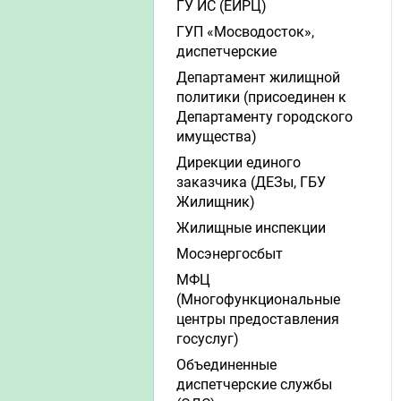
ГУ ИС (ЕИРЦ)
ГУП «Мосводосток»,
диспетчерские
Департамент жилищной
политики (присоединен к
Департаменту городского
имущества)
Дирекции единого
заказчика (ДЕЗы, ГБУ
Жилищник)
Жилищные инспекции
Мосэнергосбыт
МФЦ
(Многофункциональные
центры предоставления
госуслуг)
Объединенные
диспетчерские службы