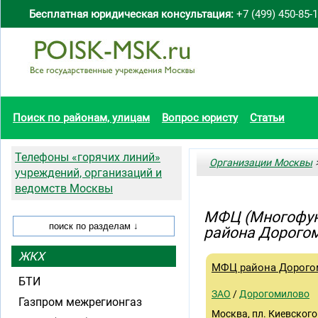
Бесплатная юридическая консультация:
+7 (499) 450-85-
Поиск по районам, улицам
Вопрос юристу
Статьи
Телефоны «горячих линий»
Организации Москвы
>
учреждений, организаций и
ведомств Москвы
МФЦ (Многофун
района Дорого
ЖКХ
МФЦ района Дорог
БТИ
ЗАО
/
Дорогомилово
Газпром межрегионгаз
Москва, пл. Киевского 