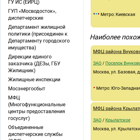
ГУ ИС (ЕИРЦ)
ГУП «Мосводосток»,
•
•
•
Метро: Киевская
диспетчерские
Департамент жилищной
политики (присоединен к
Наиболее похож
Департаменту городского
имущества)
МФЦ района Внуков
Дирекции единого
заказчика (ДЕЗы, ГБУ
ЗАО
/
Поселок Внуков
Жилищник)
Москва, ул. Базовая, д.
Жилищные инспекции
•
Мосэнергосбыт
Метро: Юго-Западна
МФЦ
(Многофункциональные
МФЦ района Крылат
центры предоставления
госуслуг)
ЗАО
/
Крылатское
Объединенные
Москва, ул. Крылатские
диспетчерские службы