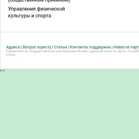
Управления физической
культуры и спорта
Адреса
|
Вопрос юристу
|
Статьи
|
Контакты поддержки
|
Новости пар
Справочник по государственным учреждениям Москвы, удобный поиск по карте, по райо
улице.
<
>