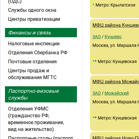
(ОДС)
•
Метро: Крылатское
Службы одного окна
Центры приватизации
МФЦ района Кунцев
Финансы и связь
ЗАО
/
Кунцево
Налоговые инспекции
Москва, ул. Маршала Н
Отделения Сбербанка РФ
•
•
Почтовые отделения
Метро: Кунцевская
Центры продаж и
обслуживания МГТС
МФЦ района Можай
Паспортно-визовые
ЗАО
/
Можайский
службы
Москва, ул. Маршала Н
Отделения УФМС
(гражданство РФ,
•
•
Метро: Кунцевская
временное проживание,
вид на жительство)
Паспортные столы (паспорт
МФЦ района Ново-П