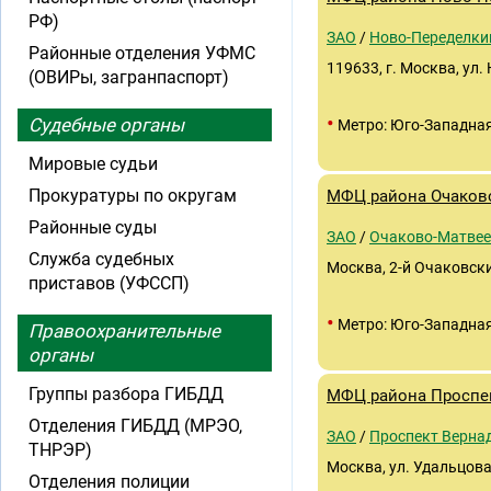
РФ)
ЗАО
/
Ново-Переделки
Районные отделения УФМС
119633, г. Москва, ул
(ОВИРы, загранпаспорт)
•
Судебные органы
Метро: Юго-Западна
Мировые судьи
Прокуратуры по округам
МФЦ района Очаков
Районные суды
ЗАО
/
Очаково-Матвее
Служба судебных
Москва, 2-й Очаковский
приставов (УФССП)
•
Метро: Юго-Западна
Правоохранительные
органы
Группы разбора ГИБДД
МФЦ района Проспек
Отделения ГИБДД (МРЭО,
ЗАО
/
Проспект Верна
ТНРЭР)
Москва, ул. Удальцова,
Отделения полиции