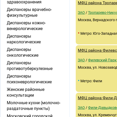
здравоохранения
МФЦ района Тропар
Диспансеры врачебно-
ЗАО
/
Тропарево-Нику
физкультурные
Москва, Вернадского пр
Диспансеры кожно-
венерологические
•
Метро: Юго-Западна
Диспансеры
наркологические
Диспансеры
МФЦ района Филевс
онкологические
ЗАО
/
Филевский Парк
Диспансеры
Москва, ул. Новозаводс
противотуберкулезные
Диспансеры
•
Метро: Фили
психоневрологические
Женские районные
консультации
МФЦ района Фили-
Молочные кухни (молочно-
ЗАО
/
Фили-Давыдков
раздаточные пункты)
Москва, ул. Кременчугс
Московский городской