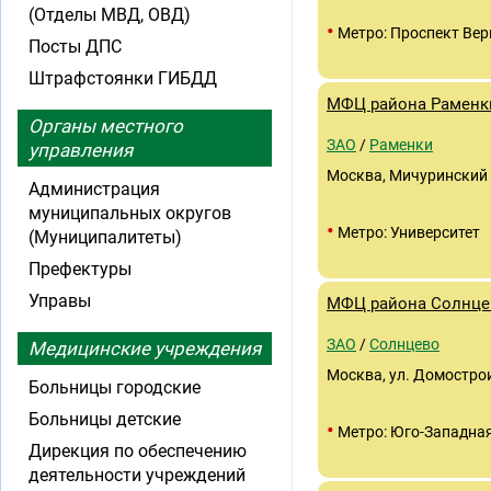
(Отделы МВД, ОВД)
•
Метро: Проспект Вер
Посты ДПС
Штрафстоянки ГИБДД
МФЦ района Раменк
Органы местного
ЗАО
/
Раменки
управления
Москва, Мичуринский п
Администрация
муниципальных округов
•
Метро: Университет
(Муниципалитеты)
Префектуры
Управы
МФЦ района Солнце
ЗАО
/
Солнцево
Медицинские учреждения
Москва, ул. Домострои
Больницы городские
Больницы детские
•
Метро: Юго-Западна
Дирекция по обеспечению
деятельности учреждений