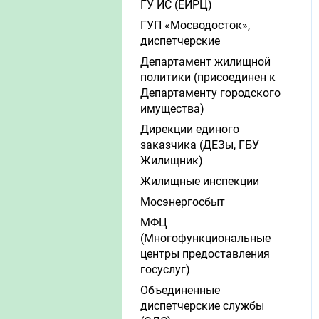
ГУ ИС (ЕИРЦ)
ГУП «Мосводосток»,
диспетчерские
Департамент жилищной
политики (присоединен к
Департаменту городского
имущества)
Дирекции единого
заказчика (ДЕЗы, ГБУ
Жилищник)
Жилищные инспекции
Мосэнергосбыт
МФЦ
(Многофункциональные
центры предоставления
госуслуг)
Объединенные
диспетчерские службы