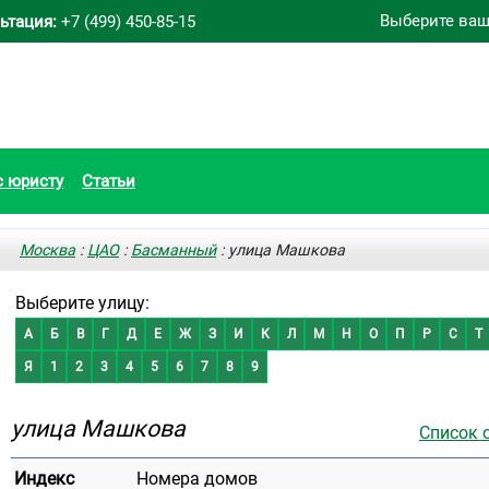
Выберите ваш
ьтация:
+7 (499) 450-85-15
с юристу
Статьи
Москва
:
ЦАО
:
Басманный
: улица Машкова
Выберите улицу:
А
Б
В
Г
Д
Е
Ж
З
И
К
Л
М
Н
О
П
Р
С
Т
Я
1
2
3
4
5
6
7
8
9
улица Машкова
Список 
Индекс
Номера домов