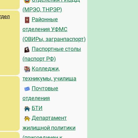
(МРЭО, ТНРЭР)
тдел
Районные
отделения УФМС
(ОВИРы, загранпаспорт)
Паспортные столы
(паспорт РФ)
Колледжи,
техникумы, училища
Почтовые
отделения
БТИ
Департамент
жилищной политики
(присоединен к