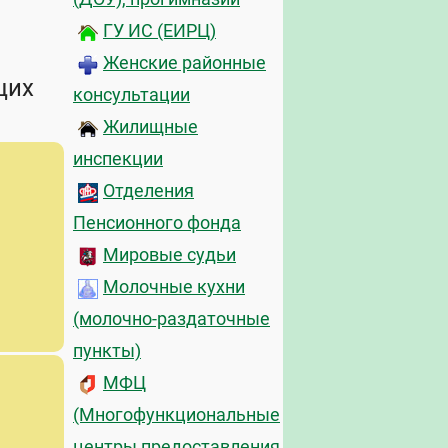
ГУ ИС (ЕИРЦ)
Женские районные
щих
консультации
Жилищные
инспекции
Отделения
Пенсионного фонда
Мировые судьи
Молочные кухни
(молочно-раздаточные
пункты)
МФЦ
(Многофункциональные
центры предоставления