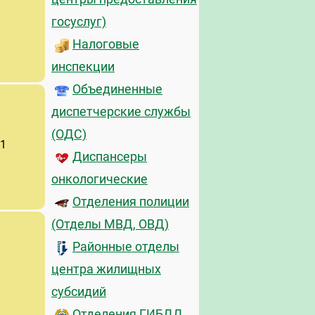
госуслуг)
Налоговые
инспекции
Объединенные
диспетчерские службы
(ОДС)
 1
Диспансеры
онкологические
Отделения полиции
(Отделы МВД, ОВД)
Районные отделы
центра жилищных
субсидий
Отделения ГИБДД