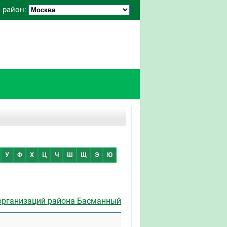
 район:
У
Ф
Х
Ц
Ч
Ш
Щ
Э
Ю
организаций района Басманный