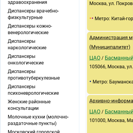
здравоохранения
Москва, ул. Покровк
Диспансеры врачебно-
физкультурные
•
•
Метро: Китай-го
Диспансеры кожно-
венерологические
Администрация м
Диспансеры
(Муниципалитет)
наркологические
Диспансеры
ЦАО
Басманны
/
онкологические
105066, Москва, ул
Диспансеры
противотуберкулезные
•
Метро: Бауманск
Диспансеры
психоневрологические
Архивно-информа
Женские районные
консультации
ЦАО
Басманны
/
Молочные кухни (молочно-
101000, Москва, Мал
раздаточные пункты)
Московский городской