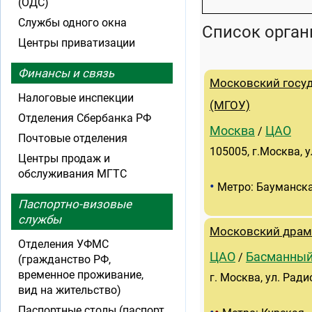
(ОДС)
Службы одного окна
Список орган
Центры приватизации
Финансы и связь
Московский госуд
Налоговые инспекции
(МГОУ)
Отделения Сбербанка РФ
Москва
ЦАО
/
Почтовые отделения
105005, г.Москва, 
Центры продаж и
обслуживания МГТС
•
Метро: Бауманск
Паспортно-визовые
службы
Московский драма
Отделения УФМС
ЦАО
Басманны
/
(гражданство РФ,
временное проживание,
г. Москва, ул. Ради
вид на жительство)
Паспортные столы (паспорт