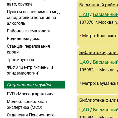
авто, оружие
Басманный район
Пункты независимого мед.
ЦАО
Басманны
/
освидетельствования на
107078, г.Москва, у
алкоголь
Районные гематологи
•
Метро: Красные в
Родильные дома
Станции переливания
крови
Библиотека-филиа
Травмпункты
ЦАО
Басманны
/
ФБУЗ "Центр гигиены и
105082, г. Москва, 
эпидемиологии"
•
Метро: Бауманск
Социальные службы
ГУП «Моссоцгарантия»
Библиотека-филиа
Медико-социальная
экспертиза (МСЭ)
ЦАО
Басманны
/
Отделения Пенсионного
105094, г. Москва, 