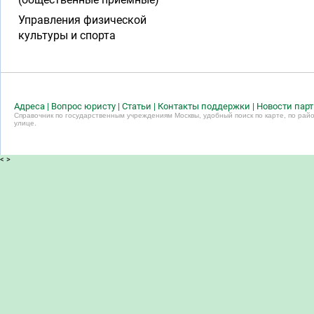
Управления физической
культуры и спорта
Адреса
|
Вопрос юристу
|
Статьи
|
Контакты поддержки
|
Новости пар
Справочник по государственным учреждениям Москвы, удобный поиск по карте, по райо
улице.
<
>