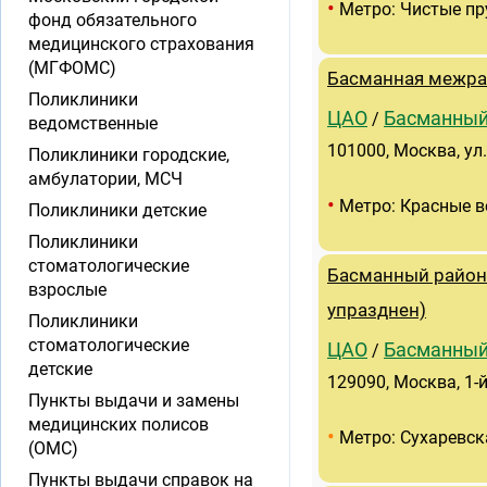
•
Метро: Чистые п
фонд обязательного
медицинского страхования
(МГФОМС)
Басманная межра
Поликлиники
ЦАО
Басманны
/
ведомственные
101000, Москва, ул.
Поликлиники городские,
амбулатории, МСЧ
•
Метро: Красные в
Поликлиники детские
Поликлиники
стоматологические
Басманный районн
взрослые
упразднен)
Поликлиники
стоматологические
ЦАО
Басманны
/
детские
129090, Москва, 1-й
Пункты выдачи и замены
медицинских полисов
•
Метро: Сухаревск
(ОМС)
Пункты выдачи справок на