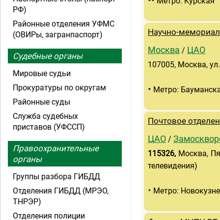
•
•
Метро: Курская
РФ)
Районные отделения УФМС
Научно-мемориал
(ОВИРы, загранпаспорт)
Москва
ЦАО
/
Судебные органы
107005, Москва, ул.
Мировые судьи
Прокуратуры по округам
•
Метро: Бауманск
Районные суды
Служба судебных
Почтовое отделен
приставов (УФССП)
ЦАО
Замосквор
/
Правоохранительные
115326
,
Москва, Пя
органы
телевидения)
Группы разбора ГИБДД
•
Отделения ГИБДД (МРЭО,
Метро: Новокузн
ТНРЭР)
Отделения полиции