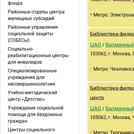
фонда
Районные отделы центра
•
Метро: Электроз
жилищных субсидий
Районные управления
социальной защиты
Библиотека-филиа
(СОБЕСы)
ЦАО
Басманны
/
Социально-
103062, г. Москва, 
реабилитационные центры
для инвалидов
•
Метро: Чкаловск
Специализированные
учреждения для
несовершеннолетних
Библиотека-филиа
Учебно-методический
центр
центр «Детство»
Учреждения социальной
ЦАО
Басманны
/
помощи для бездомных
105062, г. Москва, 
граждан
Центры социального
•
Метро: Тургеневс