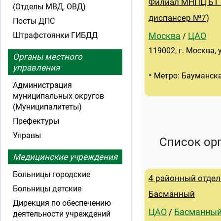
Филиал МНПЦ БТ 
(Отделы МВД, ОВД)
диспансер №7)
Посты ДПС
Штрафстоянки ГИБДД
Москва
ЦАО
/
119002, г. Москва, у
Органы местного
управления
•
Метро: Бауманск
Администрация
муниципальных округов
(Муниципалитеты)
Префектуры
Управы
Список ор
Медицинские учреждения
Больницы городские
4 районный отдел
Больницы детские
Басманный
Дирекция по обеспечению
ЦАО
Басманны
/
деятельности учреждений