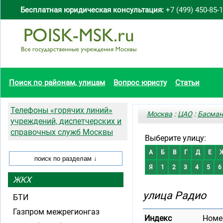
Бесплатная юридическая консультация:
+7 (499) 450-85-
Поиск по районам, улицам
Вопрос юристу
Статьи
Телефоны «горячих линий»
Москва
:
ЦАО
:
Басма
учреждений, диспетчерских и
справочных служб Москвы
Выберите улицу:
А
Б
В
Г
Д
Е
Я
1
2
3
4
5
6
ЖКХ
улица Радио
БТИ
Газпром межрегионгаз
Индекс
Номе