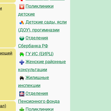
Поликлиники
и
детские
Детские сады, ясли
(ДОУ), прогимназии
Отделения
Сбербанка РФ
жающей
ГУ ИС (ЕИРЦ)
Женские районные
консультации
Жилищные
инспекции
Отделения
Пенсионного фонда
ал)
Поликлиники