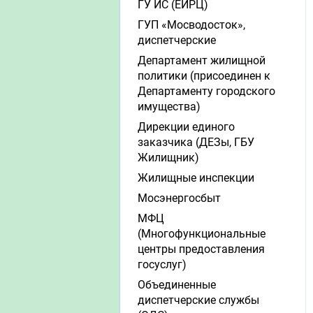
ГУ ИС (ЕИРЦ)
ГУП «Мосводосток»,
диспетчерские
Департамент жилищной
политики (присоединен к
Департаменту городского
имущества)
Дирекции единого
заказчика (ДЕЗы, ГБУ
Жилищник)
Жилищные инспекции
Мосэнергосбыт
МФЦ
(Многофункциональные
центры предоставления
госуслуг)
Объединенные
диспетчерские службы