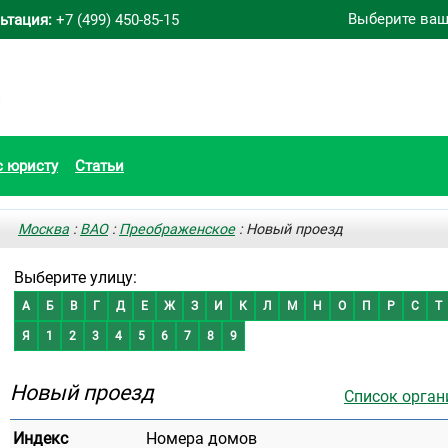
Выберите ваш
ьтация:
+7 (499) 450-85-15
с юристу
Статьи
Москва
:
ВАО
:
Преображенское
: Новый проезд
Выберите улицу:
А
Б
В
Г
Д
Е
Ж
З
И
К
Л
М
Н
О
П
Р
С
Т
Я
1
2
3
4
5
6
7
8
9
Новый проезд
Список орган
Индекс
Номера домов