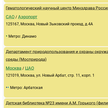
Гематологический научный центр Минздрава Росси
САО
Аэропорт
/
125167, Москва, Новый Зыковский проезд, д.4А
•
Метро: Динамо
Департамент природопользования и охраны окру
среды (Мосприрода)
Москва
ЦАО
/
121019, Москва, ул. Новый Арбат, стр. 11, корп. 1
•
•
Метро: Арбатская
Детская библиотека №23 имени А.М. Горького (фили