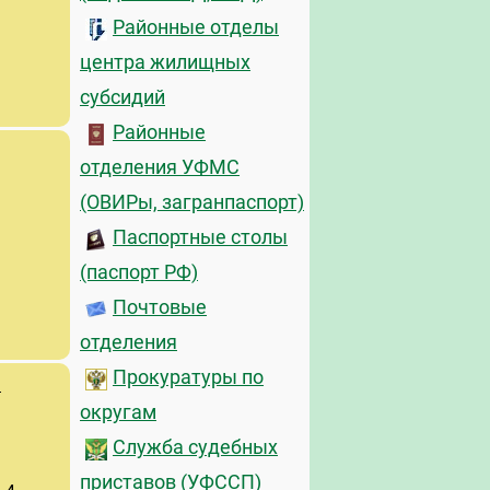
Районные отделы
центра жилищных
субсидий
Районные
отделения УФМС
(ОВИРы, загранпаспорт)
Паспортные столы
(паспорт РФ)
Почтовые
отделения
Прокуратуры по
й
округам
Служба судебных
приставов (УФССП)