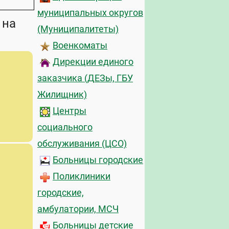
муниципальных округов
 на
(Муниципалитеты)
Военкоматы
Дирекции единого
заказчика (ДЕЗы, ГБУ
Жилищник)
Центры
социального
обслуживания (ЦСО)
Больницы городские
Поликлиники
городские,
амбулатории, МСЧ
Больницы детские