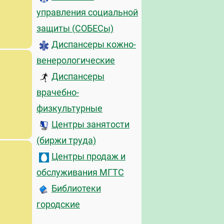
управления социальной
защиты (СОБЕСы)
Диспансеры кожно-
венерологические
Диспансеры
врачебно-
физкультурные
Центры занятости
(биржи труда)
Центры продаж и
обслуживания МГТС
Библиотеки
городские