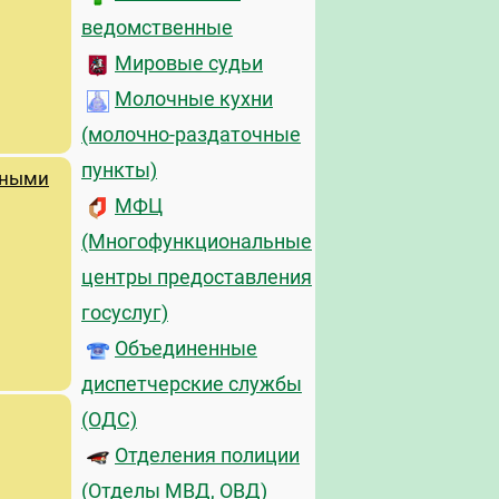
ведомственные
Мировые судьи
Молочные кухни
(молочно-раздаточные
пункты)
ьными
МФЦ
(Многофункциональные
центры предоставления
госуслуг)
Объединенные
диспетчерские службы
(ОДС)
Отделения полиции
(Отделы МВД, ОВД)