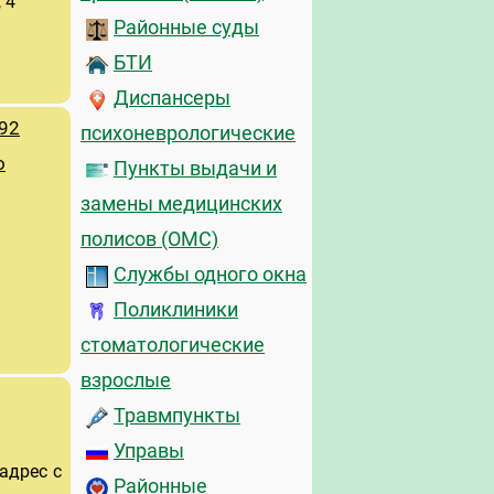
 4
Районные суды
БТИ
Диспансеры
92
психоневрологические
о
Пункты выдачи и
замены медицинских
полисов (ОМС)
Службы одного окна
Поликлиники
стоматологические
взрослые
Травмпункты
Управы
адрес с
Районные