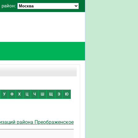
 район:
У
Ф
Х
Ц
Ч
Ш
Щ
Э
Ю
изаций района Преображенское