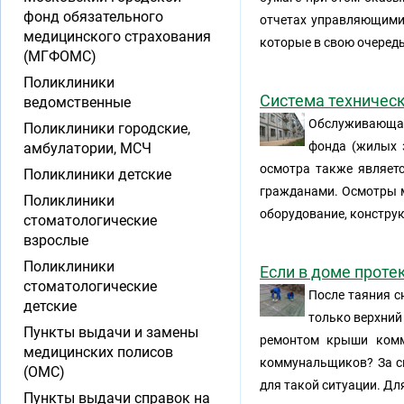
фонд обязательного
отчетах управляющими
медицинского страхования
которые в свою очередь
(МГФОМС)
Поликлиники
Система техничес
ведомственные
Обслуживающая
Поликлиники городские,
фонда (жилых 
амбулатории, МСЧ
осмотра также являет
Поликлиники детские
гражданами. Осмотры м
Поликлиники
оборудование, конструк
стоматологические
взрослые
Поликлиники
Если в доме прот
стоматологические
После таяния с
детские
только верхний
Пункты выдачи и замены
ремонтом крыши комм
медицинских полисов
коммунальщиков? За св
(ОМС)
для такой ситуации. Дл
Пункты выдачи справок на