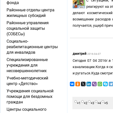
С ситуацией, 
фонда
реагируют на эт
Районные отделы центра
делают косметический
жилищных субсидий
возмещении расходов н
Районные управления
получается, ущерб при
социальной защиты
(СОБЕСы)
Социально-
реабилитационные центры
для инвалидов
дмитрий
2016-04-07
Специализированные
Сегодня 07 04 2016г.в
учреждения для
канализации.Когда я ск
несовершеннолетних
и ругаться.Куда смотри
Учебно-методический
центр «Детство»
Учреждения социальной
помощи для бездомных
граждан
+1
+2
+3
+4
+5
Центры социального