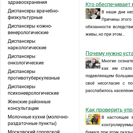
здравоохранения
Кто обеспечивает
Диспансеры врачебно-
В наши дни не
физкультурные
Причины этого 
Диспансеры кожно-
обязанности вследстви
венерологические
живы, но при этом...
Диспансеры
наркологические
Почему нужно уст
Диспансеры
Многие сознате
онкологические
как им стало
Диспансеры
подавляющем большинс
противотуберкулезные
своё несогласие с п
Диспансеры
расслабилось населени
психоневрологические
Женские районные
консультации
Как проверить у
Молочные кухни (молочно-
В настоящее в
раздаточные пункты)
контролируем
Московский городской
бумаге при этом оказы