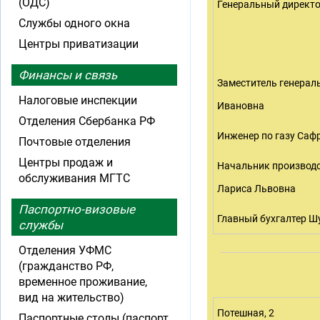
(ОДС)
Генеральный директ
Службы одного окна
Центры приватизации
Финансы и связь
Заместитель генерал
Налоговые инспекции
Ивановна
Отделения Сбербанка РФ
Инженер по газу Саф
Почтовые отделения
Центры продаж и
Начальник производс
обслуживания МГТС
Лариса Львовна
Паспортно-визовые
Главный бухгалтер Ш
службы
Отделения УФМС
(гражданство РФ,
временное проживание,
вид на жительство)
Потешная, 2
Паспортные столы (паспорт