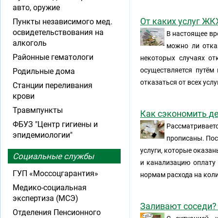
авто, оружие
От каких услуг ЖК
Пункты независимого мед.
освидетельствования на
В настоящее вр
алкоголь
можно ли отка
Районные гематологи
некоторых случаях от
осуществляется путём
Родильные дома
отказаться от всех услу
Станции переливания
крови
Травмпункты
Как сэкономить де
ФБУЗ "Центр гигиены и
Рассматривает
эпидемиологии"
прописаны. Пос
услуги, которые оказан
Социальные службы
и канализацию оплату 
ГУП «Моссоцгарантия»
нормам расхода на кол
Медико-социальная
экспертиза (МСЭ)
Заливают соседи?
Отделения Пенсионного