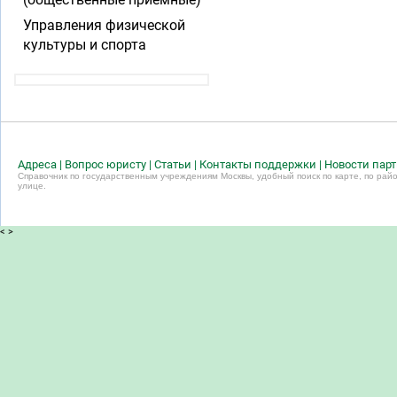
Управления физической
культуры и спорта
Адреса
|
Вопрос юристу
|
Статьи
|
Контакты поддержки
|
Новости пар
Справочник по государственным учреждениям Москвы, удобный поиск по карте, по райо
улице.
<
>