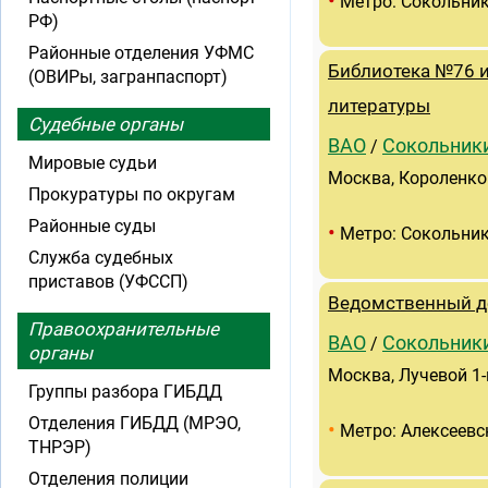
•
Метро: Сокольни
РФ)
Районные отделения УФМС
Библиотека №76 и
(ОВИРы, загранпаспорт)
литературы
Судебные органы
ВАО
Сокольник
/
Мировые судьи
Москва, Короленко 
Прокуратуры по округам
Районные суды
•
Метро: Сокольни
Служба судебных
приставов (УФССП)
Ведомственный д
Правоохранительные
ВАО
Сокольник
/
органы
Москва, Лучевой 1-
Группы разбора ГИБДД
Отделения ГИБДД (МРЭО,
•
Метро: Алексеевс
ТНРЭР)
Отделения полиции