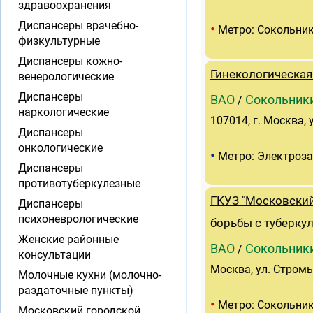
здравоохранения
Диспансеры врачебно-
•
Метро: Сокольни
физкультурные
Диспансеры кожно-
Гинекологическа
венерологические
Диспансеры
ВАО
Сокольник
/
наркологические
107014, г. Москва, у
Диспансеры
онкологические
•
Метро: Электроз
Диспансеры
противотуберкулезные
ГКУЗ "Московский
Диспансеры
психоневрологические
борьбы с туберку
Женские районные
ВАО
Сокольник
/
консультации
Москва, ул. Стромы
Молочные кухни (молочно-
раздаточные пункты)
•
Метро: Сокольни
Московский городской