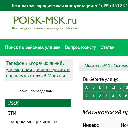
Бесплатная юридическая консультация:
+7 (499) 450-85-
Поиск по районам, улицам
Вопрос юристу
Статьи
Телефоны «горячих линий»
Москва
:
ВАО
:
Соколь
учреждений, диспетчерских и
справочных служб Москвы
Выберите улицу:
А
Б
В
Г
Д
Е
Я
1
2
3
4
5
6
ЖКХ
Митьковский п
БТИ
Газпром межрегионгаз
Индекс
Но