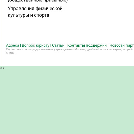
Управления физической
культуры и спорта
Адреса
|
Вопрос юристу
|
Статьи
|
Контакты поддержки
|
Новости пар
Справочник по государственным учреждениям Москвы, удобный поиск по карте, по райо
улице.
<
>