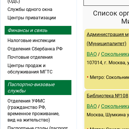
(ОДС)
Службы одного окна
Список ор
Центры приватизации
Ми
Финансы и связь
Администрация м
Налоговые инспекции
(Муниципалитет)
Отделения Сбербанка РФ
ВАО
Сокольник
/
Почтовые отделения
107014, г. Москва,
Центры продаж и
обслуживания МГТС
•
Метро: Сокольни
Паспортно-визовые
службы
Библиотека №108
Отделения УФМС
ВАО
Сокольник
/
(гражданство РФ,
временное проживание,
Москва, Шумкина ул
вид на жительство)
Паспортные столы (паспорт