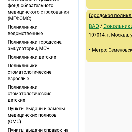
фонд обязательного
медицинского страхования
Городская полик
(МГФОМС)
ВАО
Сокольник
/
Поликлиники
ведомственные
107014, г. Москва, 
Поликлиники городские,
амбулатории, МСЧ
•
Метро: Семеновс
Поликлиники детские
Поликлиники
стоматологические
взрослые
Поликлиники
стоматологические
детские
Пункты выдачи и замены
медицинских полисов
(ОМС)
Пункты выдачи справок на