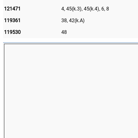
121471
4, 45(k.3), 45(k.4), 6, 8
119361
38, 42(k.А)
119530
48