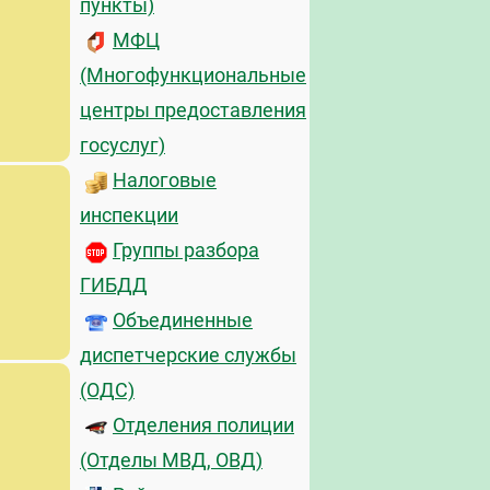
пункты)
МФЦ
(Многофункциональные
центры предоставления
госуслуг)
Налоговые
инспекции
Группы разбора
ГИБДД
Объединенные
диспетчерские службы
(ОДС)
Отделения полиции
(Отделы МВД, ОВД)