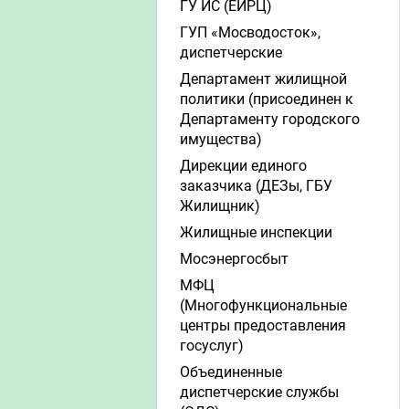
ГУ ИС (ЕИРЦ)
ГУП «Мосводосток»,
диспетчерские
Департамент жилищной
политики (присоединен к
Департаменту городского
имущества)
Дирекции единого
заказчика (ДЕЗы, ГБУ
Жилищник)
Жилищные инспекции
Мосэнергосбыт
МФЦ
(Многофункциональные
центры предоставления
госуслуг)
Объединенные
диспетчерские службы