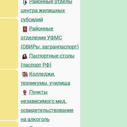
Районные отделы
центра жилищных
субсидий
Районные
отделения УФМС
(ОВИРы, загранпаспорт)
Паспортные столы
(паспорт РФ)
Колледжи,
техникумы, училища
Пункты
независимого мед.
освидетельствования
на алкоголь