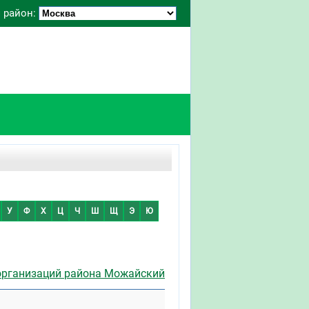
 район:
У
Ф
Х
Ц
Ч
Ш
Щ
Э
Ю
организаций района Можайский