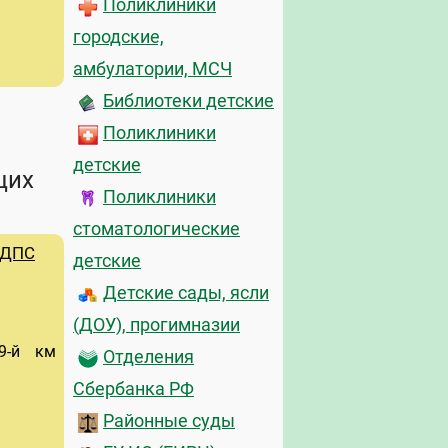
Поликлиники
городские,
амбулатории, МСЧ
Библиотеки детские
Поликлиники
детские
щих
Поликлиники
стоматологические
 ДПС
детские
Детские сады, ясли
(ДОУ), прогимназии
9-й км
Отделения
Сбербанка РФ
Районные суды