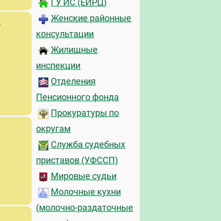
ГУ ИС (ЕИРЦ)
Женские районные
й
консультации
Жилищные
инспекции
Отделения
Пенсионного фонда
Прокуратуры по
округам
Служба судебных
приставов (УФССП)
Мировые судьи
Молочные кухни
(молочно-раздаточные