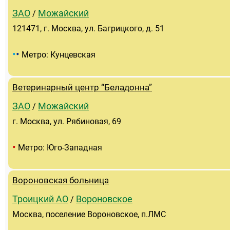
ЗАО
Можайский
/
121471, г. Москва, ул. Багрицкого, д. 51
•
•
Метро: Кунцевская
Ветеринарный центр “Беладонна”
ЗАО
Можайский
/
г. Москва, ул. Рябиновая, 69
•
Метро: Юго-Западная
Вороновская больница
Троицкий АО
Вороновское
/
Москва, поселение Вороновское, п.ЛМС