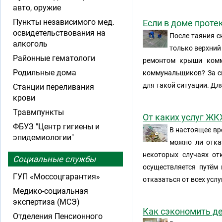
авто, оружие
Пункты независимого мед.
Если в доме прот
освидетельствования на
После таяния с
алкоголь
только верхний
Районные гематологи
ремонтом крыши комм
Родильные дома
коммунальщиков? За св
для такой ситуации. Дл
Станции переливания
крови
Травмпункты
От каких услуг ЖК
ФБУЗ "Центр гигиены и
В настоящее вр
эпидемиологии"
можно ли отка
некоторых случаях от
Социальные службы
осуществляется путём
ГУП «Моссоцгарантия»
отказаться от всех услу
Медико-социальная
экспертиза (МСЭ)
Как сэкономить де
Отделения Пенсионного