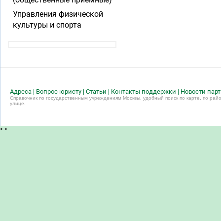
Управления физической
культуры и спорта
Адреса
|
Вопрос юристу
|
Статьи
|
Контакты поддержки
|
Новости пар
Справочник по государственным учреждениям Москвы, удобный поиск по карте, по райо
улице.
<
>