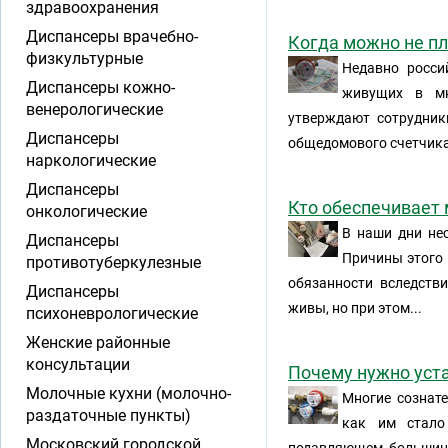
здравоохранения
Диспансеры врачебно-
Когда можно не п
физкультурные
Недавно росси
Диспансеры кожно-
живущих в мн
венерологические
утверждают сотрудник
Диспансеры
общедомового счетчика 
наркологические
Диспансеры
Кто обеспечивает
онкологические
В наши дни не
Диспансеры
Причины этого 
противотуберкулезные
обязанности вследстви
Диспансеры
живы, но при этом...
психоневрологические
Женские районные
консультации
Почему нужно уст
Молочные кухни (молочно-
Многие сознате
раздаточные пункты)
как им стало
Московский городской