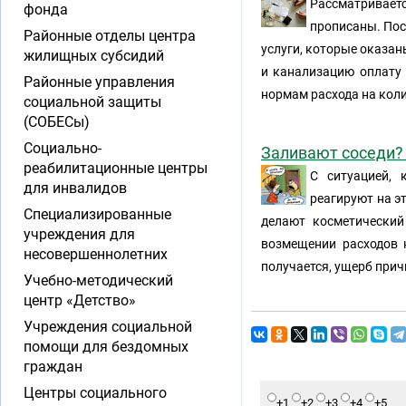
Рассматривает
фонда
прописаны. Пос
Районные отделы центра
услуги, которые оказан
жилищных субсидий
и канализацию оплату 
Районные управления
нормам расхода на кол
социальной защиты
(СОБЕСы)
Социально-
Заливают соседи?
реабилитационные центры
С ситуацией, 
для инвалидов
реагируют на эт
Специализированные
делают косметический
учреждения для
возмещении расходов н
несовершеннолетних
получается, ущерб при
Учебно-методический
центр «Детство»
Учреждения социальной
помощи для бездомных
граждан
Центры социального
+1
+2
+3
+4
+5