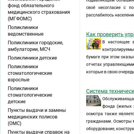
подавляющем большинс
фонд обязательного
своё несогласие с п
медицинского страхования
расслабилось населени
(МГФОМС)
Поликлиники
ведомственные
Как проверить у
В настоящее в
Поликлиники городские,
амбулатории, МСЧ
контролируем
бумаге при этом оказы
Поликлиники детские
отчетах управляющими
Поликлиники
которые в свою очередь
стоматологические
взрослые
Поликлиники
Система техничес
стоматологические
Обслуживающая
детские
фонда (жилых 
Пункты выдачи и замены
осмотра также являет
медицинских полисов
гражданами. Осмотры м
(ОМС)
оборудование, конструк
Пункты выдачи справок на