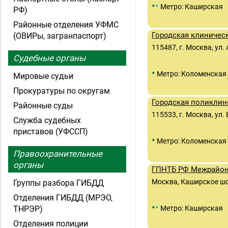
•
•
Метро: Каширская
РФ)
Районные отделения УФМС
Городская клиничес
(ОВИРы, загранпаспорт)
115487, г. Москва, ул
Судебные органы
•
Метро: Коломенская
Мировые судьи
Прокуратуры по округам
Городская поликлин
Районные суды
115533, г. Москва, ул.
Служба судебных
приставов (УФССП)
•
Метро: Коломенская
Правоохранительные
органы
ГПНТБ РФ Межрайон
Москва, Каширское шос
Группы разбора ГИБДД
Отделения ГИБДД (МРЭО,
•
•
ТНРЭР)
Метро: Каширская
Отделения полиции