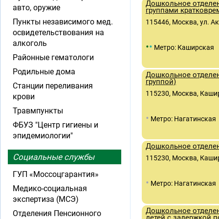
Дошкольное отделен
авто, оружие
группами кратковре
Пункты независимого мед.
115446, Москва, ул. А
освидетельствования на
алкоголь
•
•
Метро: Каширская
Районные гематологи
Родильные дома
Дошкольное отделен
группой)
Станции переливания
115230, Москва, Кашир
крови
Травмпункты
•
Метро: Нагатинская
ФБУЗ "Центр гигиены и
эпидемиологии"
Дошкольное отделен
Социальные службы
115230, Москва, Кашир
ГУП «Моссоцгарантия»
•
Метро: Нагатинская
Медико-социальная
экспертиза (МСЭ)
Дошкольное отделени
Отделения Пенсионного
детей с задержкой п