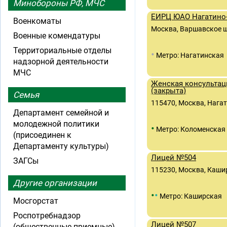
Минобороны РФ, МЧС
ЕИРЦ ЮАО Нагатино
Военкоматы
Москва, Варшавское шос
Военные комендатуры
Территориальные отделы
•
Метро: Нагатинская
надзорной деятельности
МЧС
Женская консультац
(закрыта)
Семья
115470, Москва, Нагат
Департамент семейной и
молодежной политики
•
Метро: Коломенская
(присоединен к
Департаменту культуры)
Лицей №504
ЗАГСы
115230, Москва, Кашир
Другие организации
•
•
Метро: Каширская
Мосгорстат
Роспотребнадзор
Лицей №507
(общественные приемные)