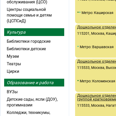
обслуживания (ЦСО)
Центры социальной
•
•
Метро: Каширская
помощи семье и детям
(ЦСПСиД)
Дошкольное отделен
Культура
115201, Москва, Кашир
Библиотеки городские
•
Метро: Варшавская
Библиотеки детские
Музеи
Дошкольное отделен
Театры
115533, Москва, Высок
Цирки
•
Метро: Коломенская
Образование и работа
ВУЗы
Дошкольное отделен
Детские сады, ясли (ДОУ),
группой кратковрем
прогимназии
115533, Москва, Нагати
Колледжи, техникумы,