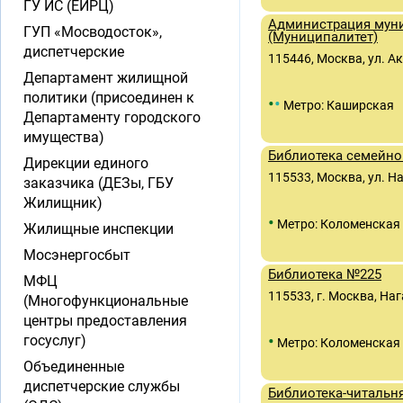
ГУ ИС (ЕИРЦ)
Администрация муни
ГУП «Мосводосток»,
(Муниципалитет)
диспетчерские
115446, Москва, ул. 
Департамент жилищной
политики (присоединен к
•
•
Метро: Каширская
Департаменту городского
имущества)
Библиотека семейно
Дирекции единого
115533, Москва, ул. На
заказчика (ДЕЗы, ГБУ
Жилищник)
•
Метро: Коломенская
Жилищные инспекции
Мосэнергосбыт
Библиотека №225
МФЦ
115533, г. Москва, Наг
(Многофункциональные
центры предоставления
•
госуслуг)
Метро: Коломенская
Объединенные
диспетчерские службы
Библиотека-читальн