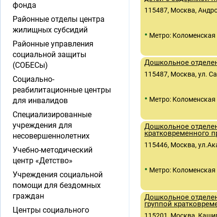
фонда
115487, Москва, Андроп
Районные отделы центра
жилищных субсидий
•
Метро: Коломенская
Районные управления
социальной защиты
Дошкольное отделен
(СОБЕСы)
115487, Москва, ул. Са
Социально-
реабилитационные центры
•
Метро: Коломенская
для инвалидов
Специализированные
учреждения для
Дошкольное отделен
кратковременного п
несовершеннолетних
115446, Москва, ул.А
Учебно-методический
центр «Детство»
•
Метро: Коломенская
Учреждения социальной
помощи для бездомных
граждан
Дошкольное отделен
группой кратковрем
Центры социального
115201, Москва, Кашир