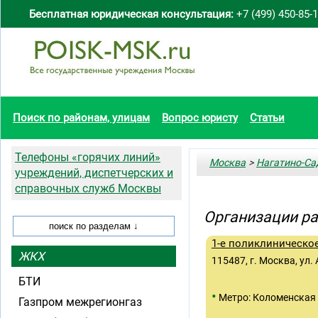
Бесплатная юридическая консультация:
+7 (499) 450-85-
Поиск по районам, улицам
Вопрос юристу
Статьи
Телефоны «горячих линий»
Москва
>
Нагатино-Са
учреждений, диспетчерских и
справочных служб Москвы
Организации ра
1-е поликлиническо
ЖКХ
115487, г. Москва, ул
БТИ
•
Метро: Коломенская
Газпром межрегионгаз