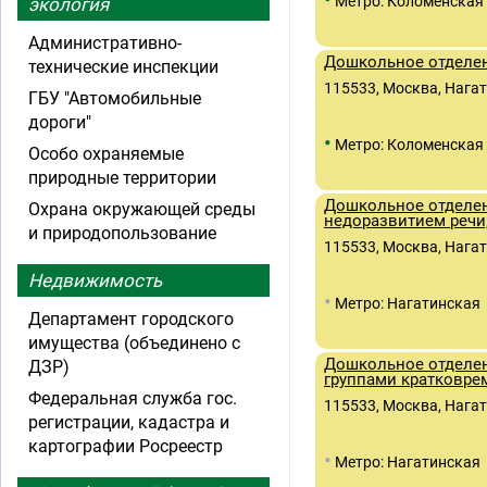
Метро: Коломенская
экология
Административно-
Дошкольное отделен
технические инспекции
115533, Москва, Нагати
ГБУ "Автомобильные
дороги"
•
Метро: Коломенская
Особо охраняемые
природные территории
Дошкольное отделен
Охрана окружающей среды
недоразвитием речи
и природопользование
115533, Москва, Нагати
Недвижимость
•
Метро: Нагатинская
Департамент городского
имущества (объединено с
Дошкольное отделен
ДЗР)
группами кратковре
Федеральная служба гос.
115533, Москва, Нагати
регистрации, кадастра и
картографии Росреестр
•
Метро: Нагатинская