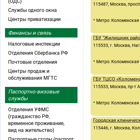
(ОДС)
115487, Москва, просп
Службы одного окна
•
Центры приватизации
Метро: Коломенская
Финансы и связь
ГБУ "Жилищник райо
Налоговые инспекции
115533, г. Москва, Наг
Отделения Сбербанка РФ
•
Почтовые отделения
Метро: Коломенская
Центры продаж и
обслуживания МГТС
ГБУ ТЦСО «Коломенс
115533, Москва, пр-т А
Паспортно-визовые
службы
•
Метро: Коломенская
Отделения УФМС
(гражданство РФ,
Городская клиничес
временное проживание,
115446, г. Москва, Кол
вид на жительство)
Паспортные столы (паспорт