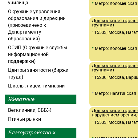
•
училища
Метро: Коломенская
Окружные управления
образования и дирекции
Дошкольное отделен
(присоединено к
группами)
Департаменту
115533, Москва, Нагати
образования)
•
ОСИП (Окружные службы
Метро: Коломенская
информационной
поддержки)
Дошкольное отделен
Центры занятости (биржи
группами)
труда)
115230, Москва, Варша
Школы, лицеи, гимназии
•
Метро: Нагатинская
Животные
Ветклиники, СББЖ
Дошкольное отделен
нарушением зрения,
Птичьи рынки
115533, Москва, Нагати
Благоустройство и
•