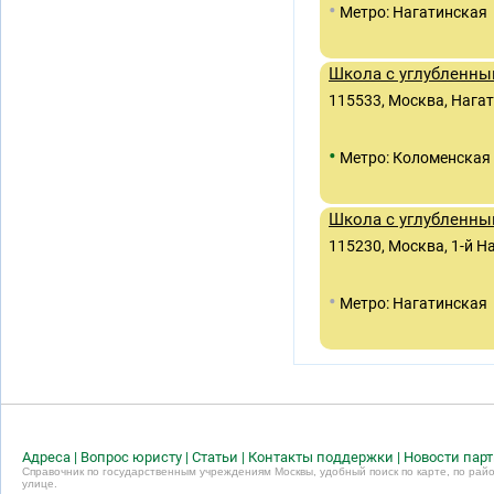
•
Метро: Нагатинская
Школа с углубленны
115533, Москва, Нагат
•
Метро: Коломенская
Школа с углубленны
115230, Москва, 1-й На
•
Метро: Нагатинская
Адреса
|
Вопрос юристу
|
Статьи
|
Контакты поддержки
|
Новости пар
Справочник по государственным учреждениям Москвы, удобный поиск по карте, по райо
улице.