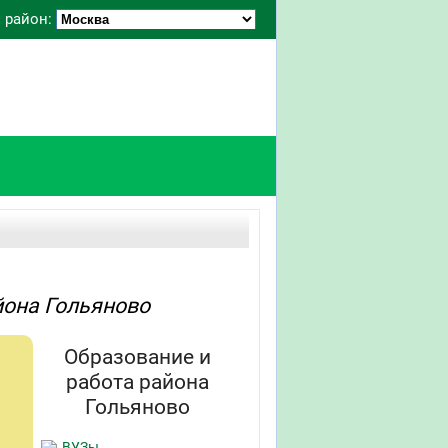
 район:
йона Гольяново
Образование и
работа района
Гольяново
ВУЗы