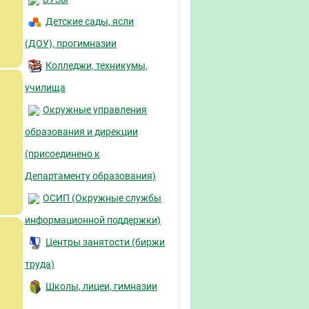
Детские сады, ясли
(ДОУ), прогимназии
Колледжи, техникумы,
училища
Окружные управления
образования и дирекции
(присоединено к
Департаменту образования)
ОСИП (Окружные службы
информационной поддержки)
Центры занятости (биржи
труда)
Школы, лицеи, гимназии