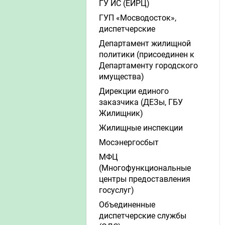
ГУ ИС (ЕИРЦ)
ГУП «Мосводосток»,
диспетчерские
Департамент жилищной
политики (присоединен к
Департаменту городского
имущества)
Дирекции единого
заказчика (ДЕЗы, ГБУ
Жилищник)
Жилищные инспекции
Мосэнергосбыт
МФЦ
(Многофункциональные
центры предоставления
госуслуг)
Объединенные
диспетчерские службы