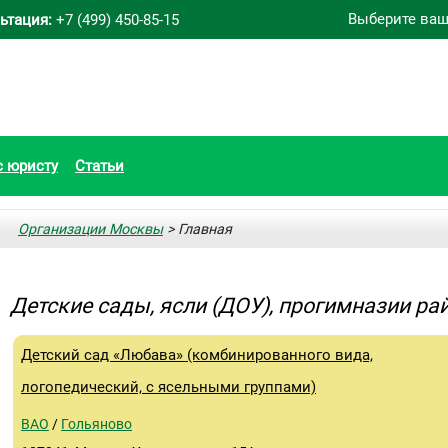
Выберите ваш
ьтация:
+7 (499) 450-85-15
с юристу
Статьи
Организации Москвы
> Главная
Детские сады, ясли (ДОУ), прогимназии ра
Детский сад «Любава» (комбинированного вида,
логопедический, с ясельными группами)
ВАО
/
Гольяново