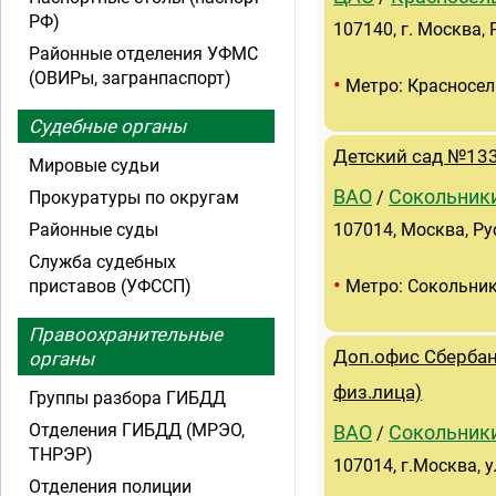
РФ)
107140, г. Москва, 
Районные отделения УФМС
(ОВИРы, загранпаспорт)
•
Метро: Красносел
Судебные органы
Детский сад №133
Мировые судьи
ВАО
Сокольник
Прокуратуры по округам
/
Районные суды
107014, Москва, Ру
Служба судебных
•
приставов (УФССП)
Метро: Сокольни
Правоохранительные
Доп.офис Сбербан
органы
физ.лица)
Группы разбора ГИБДД
Отделения ГИБДД (МРЭО,
ВАО
Сокольник
/
ТНРЭР)
107014, г.Москва, у
Отделения полиции