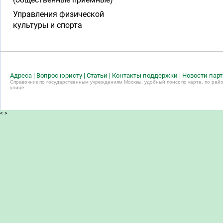
Управления физической
культуры и спорта
Адреса
|
Вопрос юристу
|
Статьи
|
Контакты поддержки
|
Новости пар
Справочник по государственным учреждениям Москвы, удобный поиск по карте, по райо
улице.
<
>