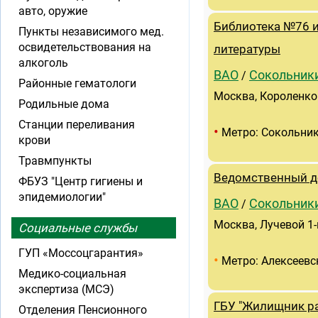
авто, оружие
Библиотека №76 и
Пункты независимого мед.
освидетельствования на
литературы
алкоголь
ВАО
Сокольник
/
Районные гематологи
Москва, Короленко 
Родильные дома
Станции переливания
•
Метро: Сокольни
крови
Травмпункты
Ведомственный д
ФБУЗ "Центр гигиены и
эпидемиологии"
ВАО
Сокольник
/
Москва, Лучевой 1-
Социальные службы
ГУП «Моссоцгарантия»
•
Метро: Алексеевс
Медико-социальная
экспертиза (МСЭ)
ГБУ "Жилищник ра
Отделения Пенсионного