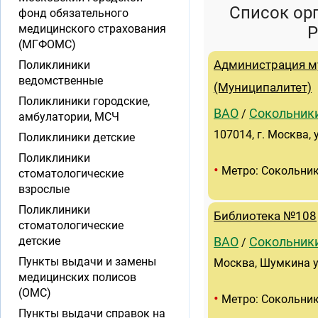
Список ор
фонд обязательного
медицинского страхования
Р
(МГФОМС)
Поликлиники
Администрация м
ведомственные
(Муниципалитет)
Поликлиники городские,
ВАО
Сокольник
/
амбулатории, МСЧ
107014, г. Москва,
Поликлиники детские
Поликлиники
•
Метро: Сокольни
стоматологические
взрослые
Поликлиники
Библиотека №108
стоматологические
детские
ВАО
Сокольник
/
Пункты выдачи и замены
Москва, Шумкина ул
медицинских полисов
(ОМС)
•
Метро: Сокольни
Пункты выдачи справок на