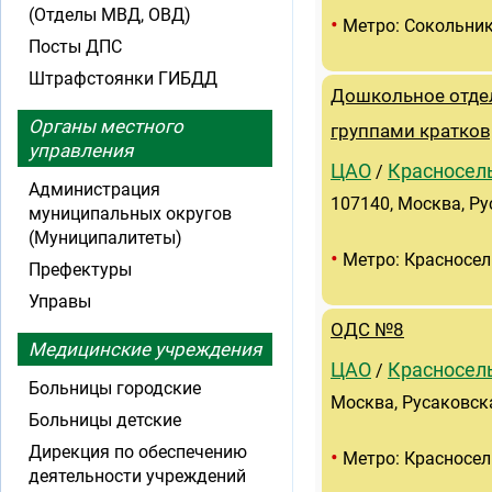
(Отделы МВД, ОВД)
•
Метро: Сокольни
Посты ДПС
Штрафстоянки ГИБДД
Дошкольное отде
Органы местного
группами кратко
управления
ЦАО
Красносел
/
Администрация
107140, Москва, Рус
муниципальных округов
(Муниципалитеты)
•
Метро: Красносел
Префектуры
Управы
ОДС №8
Медицинские учреждения
ЦАО
Красносел
/
Больницы городские
Москва, Русаковская
Больницы детские
Дирекция по обеспечению
•
Метро: Красносел
деятельности учреждений