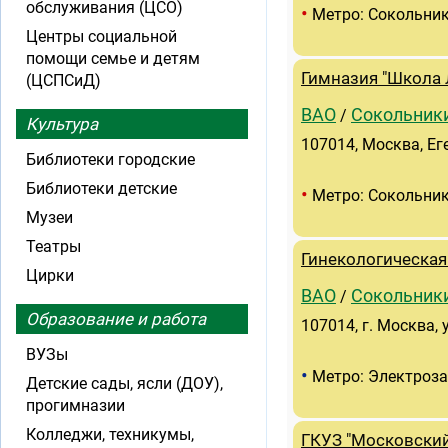
обслуживания (ЦСО)
•
Метро: Сокольни
Центры социальной
помощи семье и детям
Гимназия "Школа
(ЦСПСиД)
ВАО
Сокольник
/
Культура
107014, Москва, Ег
Библиотеки городские
Библиотеки детские
•
Метро: Сокольни
Музеи
Театры
Гинекологическа
Цирки
ВАО
Сокольник
/
Образование и работа
107014, г. Москва, у
ВУЗы
•
Метро: Электроз
Детские сады, ясли (ДОУ),
прогимназии
Колледжи, техникумы,
ГКУЗ "Московский