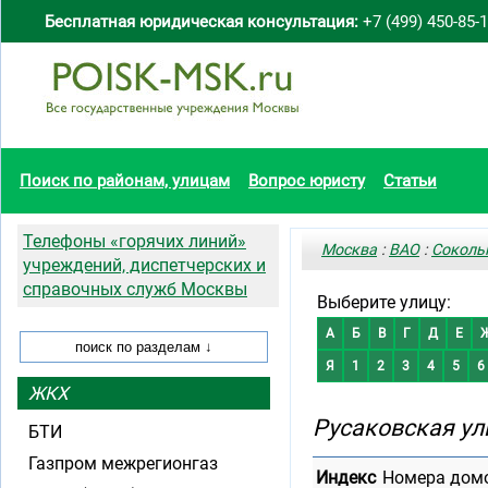
Бесплатная юридическая консультация:
+7 (499) 450-85-
Поиск по районам, улицам
Вопрос юристу
Статьи
Телефоны «горячих линий»
Москва
:
ВАО
:
Соколь
учреждений, диспетчерских и
справочных служб Москвы
Выберите улицу:
А
Б
В
Г
Д
Е
Я
1
2
3
4
5
6
ЖКХ
Русаковская ул
БТИ
Газпром межрегионгаз
Индекс
Номера дом