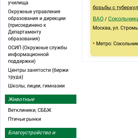
училища
борьбы с туберку
Окружные управления
образования и дирекции
ВАО
Сокольник
/
(присоединено к
Москва, ул. Стромы
Департаменту
образования)
•
Метро: Сокольни
ОСИП (Окружные службы
информационной
поддержки)
Центры занятости (биржи
труда)
Школы, лицеи, гимназии
Животные
Ветклиники, СББЖ
Птичьи рынки
Благоустройство и