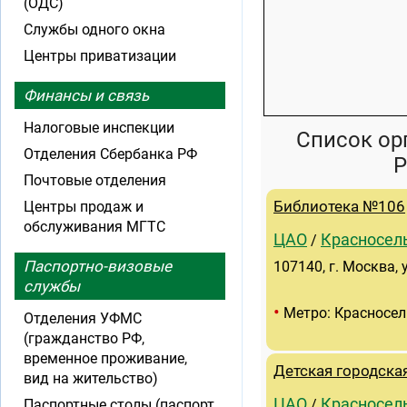
(ОДС)
Службы одного окна
Центры приватизации
Финансы и связь
Налоговые инспекции
Список ор
Отделения Сбербанка РФ
Р
Почтовые отделения
Центры продаж и
Библиотека №106
обслуживания МГТС
ЦАО
Красносел
/
Паспортно-визовые
107140, г. Москва, у
службы
•
Метро: Красносел
Отделения УФМС
(гражданство РФ,
временное проживание,
Детская городска
вид на жительство)
ЦАО
Красносел
Паспортные столы (паспорт
/