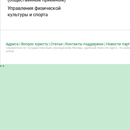
Управления физической
культуры и спорта
Адреса
|
Вопрос юристу
|
Статьи
|
Контакты поддержки
|
Новости пар
Справочник по государственным учреждениям Москвы, удобный поиск по карте, по райо
улице.
<
>