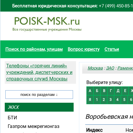
Бесплатная юридическая консультация:
+7 (499) 450-85-
Поиск по районам, улицам
Вопрос юристу
Статьи
Телефоны «горячих линий»
Москва
:
ЗАО
:
Раменк
учреждений, диспетчерских и
справочных служб Москвы
Выберите улицу:
А
Б
В
Г
Д
Е
Я
1
2
3
4
5
6
ЖКХ
Воробьевская 
БТИ
Газпром межрегионгаз
Индекс
Но