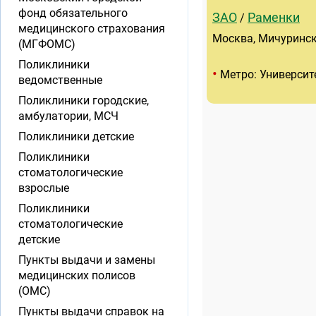
фонд обязательного
ЗАО
Раменки
/
медицинского страхования
Москва, Мичурински
(МГФОМС)
Поликлиники
•
Метро: Университ
ведомственные
Поликлиники городские,
амбулатории, МСЧ
Поликлиники детские
Поликлиники
стоматологические
взрослые
Поликлиники
стоматологические
детские
Пункты выдачи и замены
медицинских полисов
(ОМС)
Пункты выдачи справок на