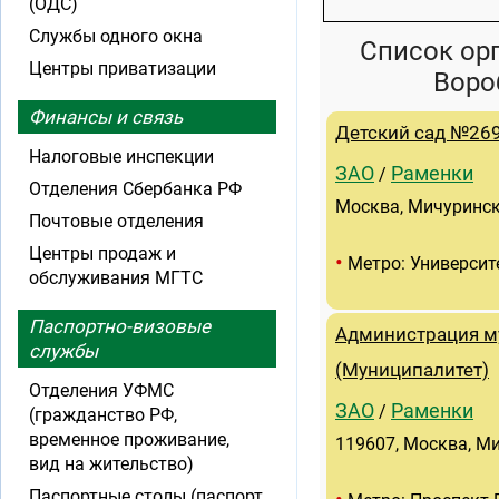
(ОДС)
Службы одного окна
Список ор
Центры приватизации
Воро
Финансы и связь
Детский сад №26
Налоговые инспекции
ЗАО
Раменки
/
Отделения Сбербанка РФ
Москва, Мичурински
Почтовые отделения
Центры продаж и
•
Метро: Университ
обслуживания МГТС
Паспортно-визовые
Администрация м
службы
(Муниципалитет)
Отделения УФМС
ЗАО
Раменки
/
(гражданство РФ,
временное проживание,
119607, Москва, Ми
вид на жительство)
Паспортные столы (паспорт