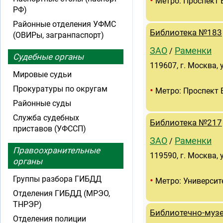
•
Метро: Проспект 
РФ)
Районные отделения УФМС
Библиотека №183
(ОВИРы, загранпаспорт)
ЗАО
Раменки
/
Судебные органы
119607, г. Москва, 
Мировые судьи
Прокуратуры по округам
•
Метро: Проспект 
Районные суды
Служба судебных
Библиотека №217
приставов (УФССП)
ЗАО
Раменки
/
Правоохранительные
119590, г. Москва, 
органы
Группы разбора ГИБДД
•
Метро: Университ
Отделения ГИБДД (МРЭО,
ТНРЭР)
Библиотечно-муз
Отделения полиции