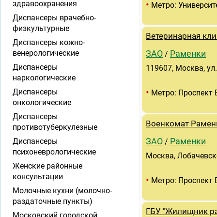
•
здравоохранения
Метро: Университ
Диспансеры врачебно-
физкультурные
Ветеринарная кли
Диспансеры кожно-
венерологические
ЗАО
Раменки
/
Диспансеры
119607, Москва, ул.
наркологические
•
Диспансеры
Метро: Проспект 
онкологические
Диспансеры
Военкомат Рамен
противотуберкулезные
Диспансеры
ЗАО
Раменки
/
психоневрологические
Москва, Лобачевског
Женские районные
консультации
•
Метро: Проспект 
Молочные кухни (молочно-
раздаточные пункты)
ГБУ "Жилищник ра
Московский городской