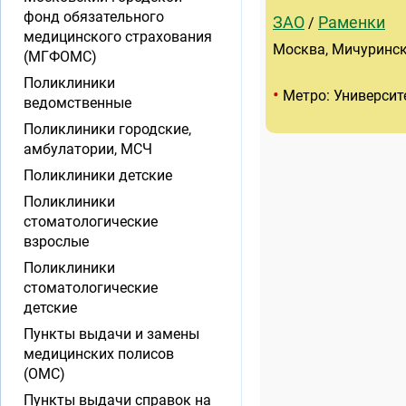
фонд обязательного
ЗАО
Раменки
/
медицинского страхования
Москва, Мичурински
(МГФОМС)
Поликлиники
•
Метро: Университ
ведомственные
Поликлиники городские,
амбулатории, МСЧ
Поликлиники детские
Поликлиники
стоматологические
взрослые
Поликлиники
стоматологические
детские
Пункты выдачи и замены
медицинских полисов
(ОМС)
Пункты выдачи справок на