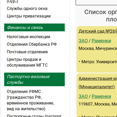
(ОДС)
Службы одного окна
Список ор
Центры приватизации
пло
Финансы и связь
Детский сад №26
Налоговые инспекции
ЗАО
Раменки
/
Отделения Сбербанка РФ
Москва, Мичурински
Почтовые отделения
Центры продаж и
•
Метро: Университ
обслуживания МГТС
Паспортно-визовые
Администрация м
службы
(Муниципалитет)
Отделения УФМС
ЗАО
Раменки
/
(гражданство РФ,
временное проживание,
119607, Москва, Ми
вид на жительство)
Паспортные столы (паспорт