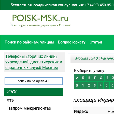
Бесплатная юридическая консультация:
+7 (499) 450-85-
Поиск по районам, улицам
Вопрос юристу
Статьи
Телефоны «горячих линий»
Москва
:
ЗАО
:
Раменк
учреждений, диспетчерских и
справочных служб Москвы
Выберите улицу:
А
Б
В
Г
Д
Е
Я
1
2
3
4
5
6
ЖКХ
площадь Индир
БТИ
Газпром межрегионгаз
Индекс
Но