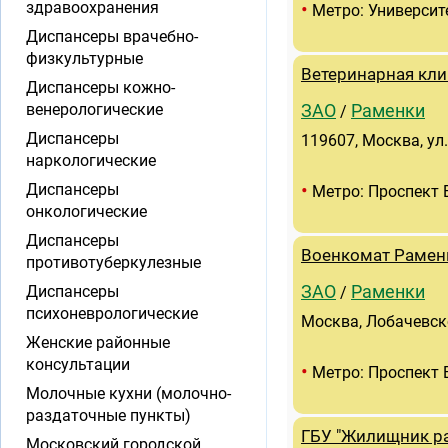
•
здравоохранения
Метро: Университ
Диспансеры врачебно-
физкультурные
Ветеринарная кли
Диспансеры кожно-
венерологические
ЗАО
Раменки
/
Диспансеры
119607, Москва, ул.
наркологические
•
Диспансеры
Метро: Проспект 
онкологические
Диспансеры
Военкомат Рамен
противотуберкулезные
Диспансеры
ЗАО
Раменки
/
психоневрологические
Москва, Лобачевског
Женские районные
консультации
•
Метро: Проспект 
Молочные кухни (молочно-
раздаточные пункты)
ГБУ "Жилищник ра
Московский городской