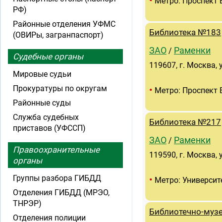
•
Метро: Проспект 
РФ)
Районные отделения УФМС
Библиотека №183
(ОВИРы, загранпаспорт)
ЗАО
Раменки
/
Судебные органы
119607, г. Москва, 
Мировые судьи
Прокуратуры по округам
•
Метро: Проспект 
Районные суды
Служба судебных
Библиотека №217
приставов (УФССП)
ЗАО
Раменки
/
Правоохранительные
119590, г. Москва, 
органы
Группы разбора ГИБДД
•
Метро: Университ
Отделения ГИБДД (МРЭО,
ТНРЭР)
Библиотечно-муз
Отделения полиции