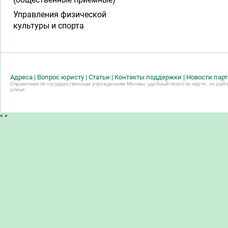
Управления физической
культуры и спорта
Адреса
|
Вопрос юристу
|
Статьи
|
Контакты поддержки
|
Новости пар
Справочник по государственным учреждениям Москвы, удобный поиск по карте, по райо
улице.
<
>