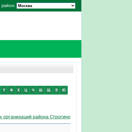
 район:
У
Ф
Х
Ц
Ч
Ш
Щ
Э
Ю
к организаций района Строгино