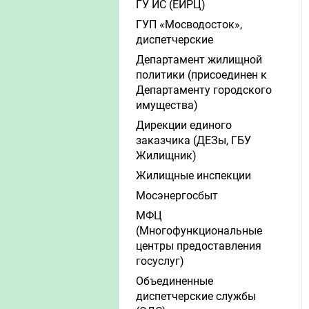
ГУ ИС (ЕИРЦ)
ГУП «Мосводосток»,
диспетчерские
Департамент жилищной
политики (присоединен к
Департаменту городского
имущества)
Дирекции единого
заказчика (ДЕЗы, ГБУ
Жилищник)
Жилищные инспекции
Мосэнергосбыт
МФЦ
(Многофункциональные
центры предоставления
госуслуг)
Объединенные
диспетчерские службы