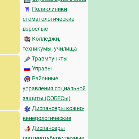
Поликлиники
стоматологические
взрослые
Колледжи,
техникумы, училища
Травмпункты
Управы
Районные
управления социальной
защиты (СОБЕСы)
Диспансеры кожно-
венерологические
Диспансеры
противотуберкулезные