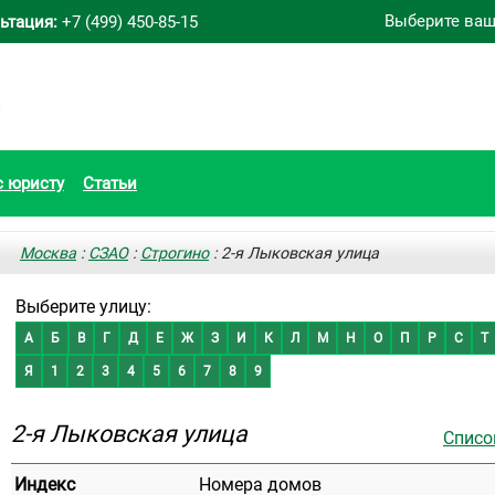
Выберите ваш
ьтация:
+7 (499) 450-85-15
с юристу
Статьи
Москва
:
СЗАО
:
Строгино
: 2-я Лыковская улица
Выберите улицу:
А
Б
В
Г
Д
Е
Ж
З
И
К
Л
М
Н
О
П
Р
С
Т
Я
1
2
3
4
5
6
7
8
9
2-я Лыковская улица
Списо
Индекс
Номера домов