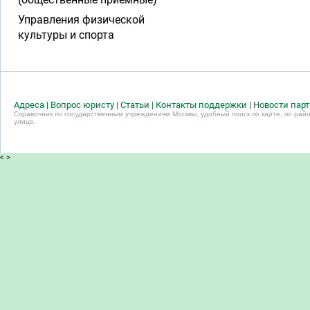
Управления физической
культуры и спорта
Адреса
|
Вопрос юристу
|
Статьи
|
Контакты поддержки
|
Новости пар
Справочник по государственным учреждениям Москвы, удобный поиск по карте, по райо
улице.
<
>