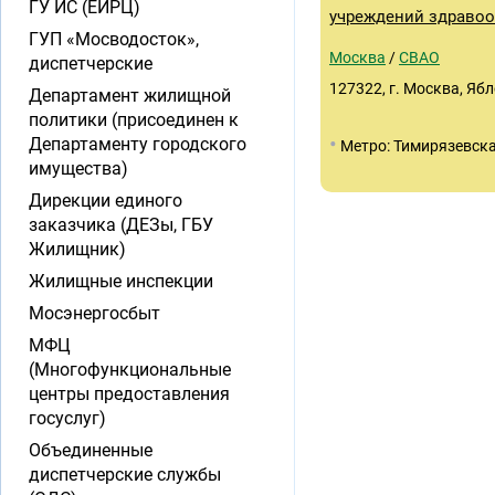
ГУ ИС (ЕИРЦ)
учреждений здравоо
ГУП «Мосводосток»,
Москва
/
СВАО
диспетчерские
127322, г. Москва, Ябл
Департамент жилищной
политики (присоединен к
•
Департаменту городского
Метро: Тимирязевск
имущества)
Дирекции единого
заказчика (ДЕЗы, ГБУ
Жилищник)
Жилищные инспекции
Мосэнергосбыт
МФЦ
(Многофункциональные
центры предоставления
госуслуг)
Объединенные
диспетчерские службы